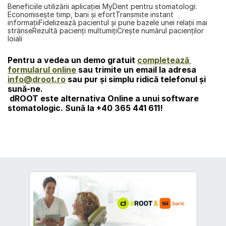
Beneficiile utilizării aplicaţiei MyDent pentru stomatologi:  
Economiseşte timp, bani şi efortTransmite instant 
informaţiiFidelizează pacientul şi pune bazele unei relaţii mai 
strânseRezultă pacienți multumiţiCreşte numărul pacienţilor 
loiali
Pentru a vedea un demo gratuit 
completează 
formularul online
 sau trimite un email la adresa 
info@droot.ro
 sau pur şi simplu ridică telefonul şi 
sună-ne. 
dROOT
 este alternativa Online a unui software 
stomatologic. Sună la 
+40 365 441 611!
înapoi