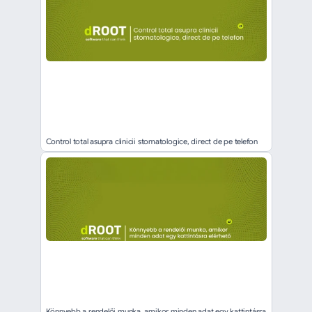
Control total asupra clinicii stomatologice, direct de pe telefon
Könnyebb a rendelői munka, amikor minden adat egy kattintásra 