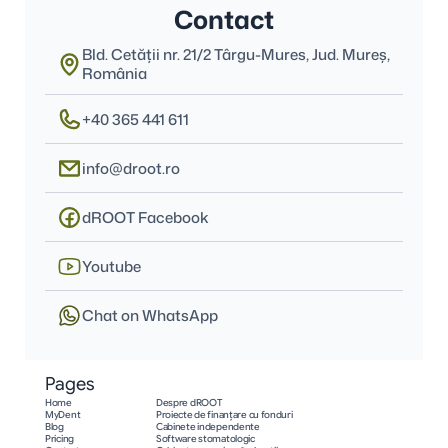
Contact
Bld. Cetății nr. 21/2 Târgu-Mures, Jud. Mureş, 
România
+40 365 441 611
info@droot.ro
dROOT Facebook
Youtube
Chat on WhatsApp
Pages
Home
Despre dROOT
MyDent
Proiecte de finanțare cu fonduri
Blog
Cabinete independente
Pricing
Software stomatologic