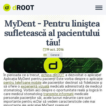
MyDent - Pentru liniştea 
sufletească al pacientului 
tău!
19 oct. 2016
General
În perioada ce a trecut, 
echipa dROOT
 a dezvoltat o aplicaţie! 
Aplicaţia 
MyDent
 pentru pacienţi! Este vorba despre o aplicaţie 
pentru telefoane mobile
 ale pacienţilor destinat să fidelizeze şi 
să ofere o 
experienţă vizuală
 medicală administrată de medicul 
stomatolog. Vorbim aici despre o oportunitate reală şi logică în 
care medicul stomatolog 
transmite informaţii
 medicale 
personale pacienţilor săi, acele lucruri mărunte care sunt 
importante pentru ei.Dar să vedem caracteristicile cele mai 
importante ale aplicaţiei 
MyDent
 premium!