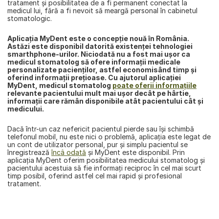
tratament și posibilitatea de a fi permanent conectat la 
medicul lui, fără a fi nevoit să meargă personal în cabinetul 
stomatologic.
Aplicaţia MyDent este o concepţie nouă în România. 
Astăzi este disponibil datorită existenţei tehnologiei 
smarthphone-urilor. Niciodată nu a fost mai uşor ca 
medicul stomatolog să ofere informaţii medicale 
personalizate pacienţilor, astfel economisând timp şi 
oferind informaţii preţioase. Cu ajutorul aplicaţiei 
MyDent, medicul stomatolog 
poate oferii informaţiile
relevante pacientului mult mai uşor decât pe hârtie, 
informaţii care rămân disponibile atât pacientului cât şi 
medicului.
Dacă într-un caz nefericit pacientul pierde sau îşi schimbă 
telefonul mobil, nu este nici o problemă, aplicaţia este legat de 
un cont de utilizator personal, pur şi simplu pacientul se 
înregistrează 
încâ odată
 şi 
MyDent
 este disponibil. Prin 
aplicația 
MyDent
 oferim posibilitatea medicului stomatolog şi 
pacientului acestuia să fie informaţi reciproc în cel mai scurt 
timp posibil, oferind astfel cel mai rapid şi profesional 
tratament.