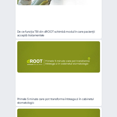
De ce funcția TBI din dROOT schimbă modul în care pacienții 
acceptă tratamentele
Primele 5 minute care pot transforma întreaga zi în cabinetul 
stomatologic