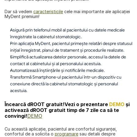
Dar să vedem 
caracteristicile
 cele mai importante ale aplicaţiei 
MyDent premium!
Asigură prin telefonul mobil al pacientului cu datele medicale 
înregistrate la cabinetul stomatologic.
Prin aplicaţia MyDent, pacientul primeşte relatări despre statusul 
iniţial înregistrat, planul de tratament şi procedurile realizate.
Simplifică actualizarea datelor personale, accesul la datele de 
contact al cabinetului şi al personalului acestuia.
Automatizează înştiinţările şi notificările medicale.
Transformă Smartphone-ul pacientului într-un dispozitiv cu 
conexiune directă la cabinetul stomatologic şi personalul 
acestuia.
Încearcă dROOT gratuit!
Vezi o prezentare 
DEMO
 și 
activează dROOT gratuit timp de 7 zile ca să te 
convingi!
DEMO
Cu această aplicaţie, pacientul are confortul siguranţei, 
confortul de a solicita o 
programare
 sau detalii despre 