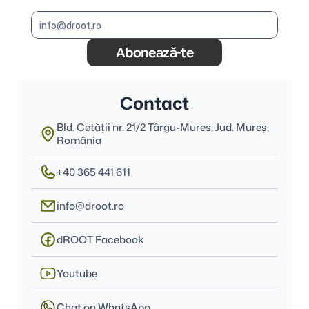
Abonează-te
Contact
Bld. Cetății nr. 21/2 Târgu-Mures, Jud. Mureş, 
România
+40 365 441 611
info@droot.ro
dROOT Facebook
Youtube
Chat on WhatsApp