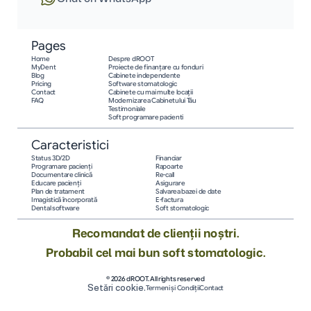
Pages
Home
Despre dROOT
MyDent
Proiecte de finanțare cu fonduri
Blog
Cabinete independente
Pricing
Software stomatologic
Contact
Cabinete cu mai multe locații
FAQ
Modernizarea Cabinetului Tău
Testimoniale
Soft programare pacienti
Caracteristici
Status 3D/2D
Financiar
Programare pacienţi
Rapoarte
Documentare clinică
Re-call
Educare pacienţi
Asigurare
Plan de tratament
Salvarea bazei de date
Imagistică încorporată
E-factura
Dental software
Soft stomatologic
Recomandat de clienții noștri.
Probabil cel mai bun soft stomatologic.
© 2026 dROOT. All rights reserved
Setări cookie.
Termeni și Condiții
Contact