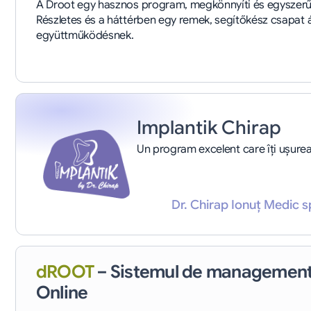
A Droot egy hasznos program, megkönnyíti és egyszerűs
Részletes és a háttérben egy remek, segítőkész csapat ál
együttműködésnek.
Implantik Chirap
Un program excelent care îți ușure
Dr. Chirap Ionuț Medic s
dROOT
– Sistemul de management
Online