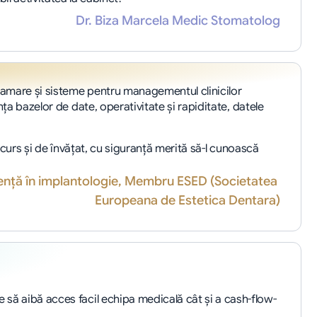
Dr. Biza Marcela Medic Stomatolog
mare şi sisteme pentru managementul clinicilor 
a bazelor de date, operativitate şi rapiditate, datele 
curs şi de învăţat, cu siguranţă merită să-l cunoască 
ță în implantologie, Membru ESED (Societatea 
Europeana de Estetica Dentara)
e să aibă acces facil echipa medicală cât şi a cash-flow-