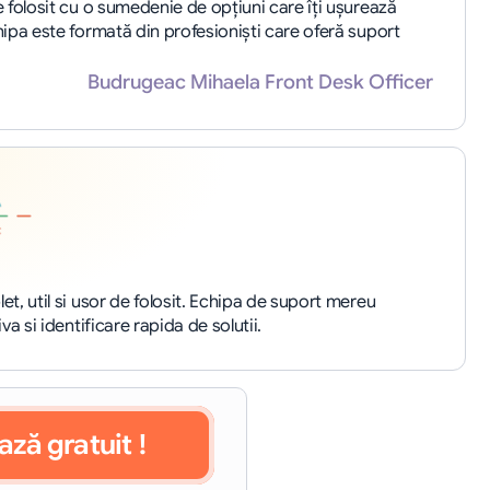
folosit cu o sumedenie de opțiuni care îți ușurează 
pa este formată din profesioniști care oferă suport 
Budrugeac Mihaela Front Desk Officer
, util si usor de folosit. Echipa de suport mereu 
a si identificare rapida de solutii.
ază gratuit !