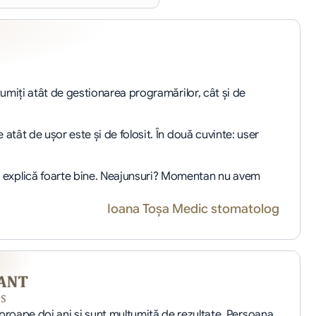
țumiți atât de gestionarea programărilor, cât și de 
atât de ușor este și de folosit. În două cuvinte: user 
și explică foarte bine. Neajunsuri? Momentan nu avem 
Ioana Toșa Medic stomatolog
oape doi ani și sunt mulțumită de rezultate. Persoana 