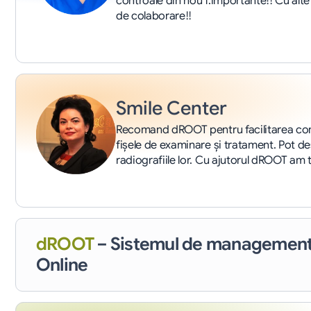
controale din nou f.importante!! Cu alt
de colaborare!!
Smile Center
Recomand dROOT pentru facilitarea comu
fişele de examinare şi tratament. Pot de
radiografiile lor. Cu ajutorul dROOT am t
dROOT
– Sistemul de management
Online