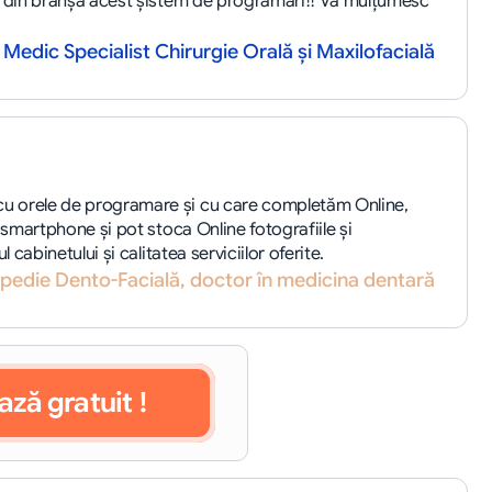
c din branşă acest şistem de programări!! Vă mulţumesc 
 Medic Specialist Chirurgie Orală şi Maxilofacială
u orele de programare şi cu care completăm Online, 
smartphone şi pot stoca Online fotografiile şi 
abinetului şi calitatea serviciilor oferite.
pedie Dento-Facială, doctor în medicina dentară
ază gratuit !