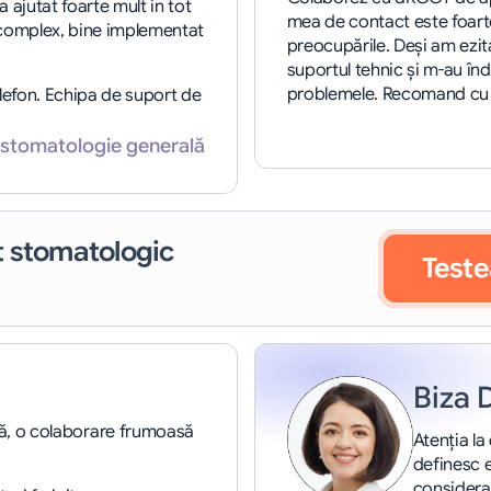
ajutat foarte mult in tot 
mea de contact este foarte
complex, bine implementat 
preocupările. Deși am ezita
suportul tehnic și m-au în
problemele. Recomand cu în
lefon. Echipa de suport de 
c stomatologie generală
 stomatologic
Teste
Biza 
ră, o colaborare frumoasă 
Atenția la
definesc e
considerab