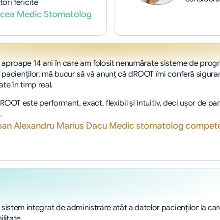
tori fericite
ircea Medic Stomatolog
aproape 14 ani în care am folosit nenumărate sisteme de progra
l pacienţilor, mă bucur să vă anunţ că dROOT îmi conferă siguranţ
te în timp real.
OOT este performant, exact, flexibil şi intuitiv, deci uşor de par
.
rban Alexandru Marius Dacu Medic stomatolog competen
sistem integrat de administrare atât a datelor pacienţilor la car
litate.