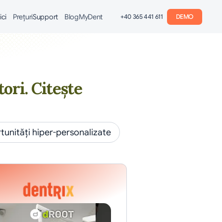
ici
Preţuri
Support
Blog
MyDent
+40 365 441 611
DEMO
ori. Citește 
unități hiper-personalizate