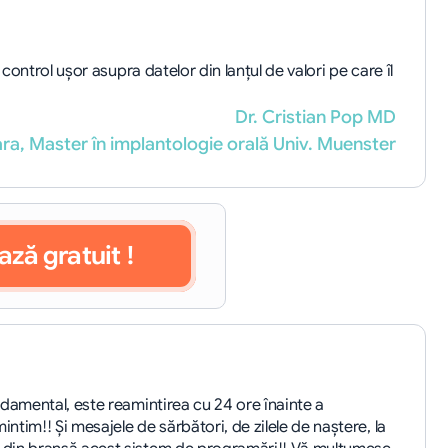
ontrol uşor asupra datelor din lanţul de valori pe care îl 
Dr. Cristian Pop MD
a, Master în implantologie orală Univ. Muenster
ază gratuit !
damental, este reamintirea cu 24 ore înainte a 
ntim!! Și mesajele de sărbători, de zilele de naştere, la 