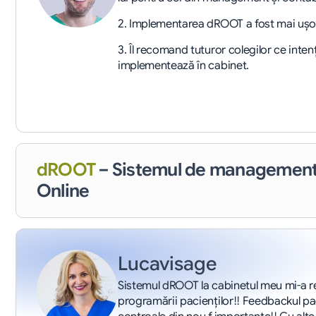
2. Implementarea dROOT a fost mai uş
3. Îl recomand tuturor colegilor ce intenţ
implementează în cabinet.
dROOT
– Sistemul de management
Online
Lucavisage
Sistemul dROOT la cabinetul meu mi-a reo
programării pacienţilor!! Feedbackul paci