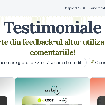
Despre dROOT
Caracterist
Testimoniale
e din feedback-ul altor utilizat
comentariile!
Încercare gratuită 7 zile, fără card de credit.
Oport