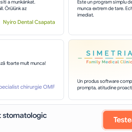
íti a munkánkat. 
Este un program simplu de 
l. Örülünk az 
munca extrem de tare. Echi
imediat.
Nyíro Dental Csapata
ază foarte mult munca!
Un produs software complet
pecialist chirurgie OMF
prompta, atitudine proactiv
 stomatologic
Teste