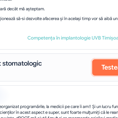
oară decât mă aşteptam.
ionează să-si dezvolte afacerea şi în acelaşi timp vor să aibă un c
Competența în implantologie UVB Timișoar
 stomatologic
Teste
rganizat programările, la medicii pe care îi am!! Și un lucru fun
enţilor în acest aspect e super, sunt foarte mulţumiţi că le reami