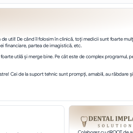
e util! De când îl folosim în clinică, toți medicii sunt foarte mul
iei financiare, partea de imagistică, etc.
e foarte utilă și merge bine. Pe cât este de complex programul, pe 
tre! Cei de la suport tehnic sunt prompți, amabili, au răbdare 
Colaborez cu dROOT de apr