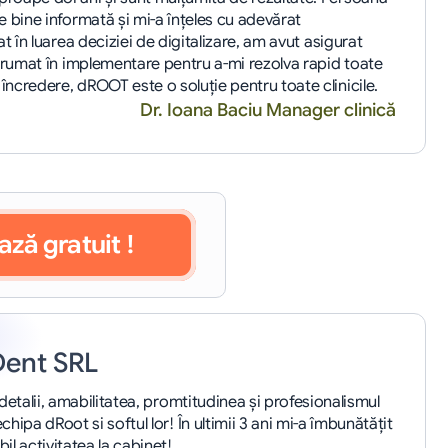
 bine informată și mi-a înțeles cu adevărat 
t în luarea deciziei de digitalizare, am avut asigurat 
drumat în implementare pentru a-mi rezolva rapid toate 
credere, dROOT este o soluție pentru toate clinicile.
Dr. Ioana Baciu Manager clinică
ază gratuit !
Dent SRL
 detalii, amabilitatea, promtitudinea și profesionalismul 
chipa dRoot si softul lor! În ultimii 3 ani mi-a îmbunătățit 
il activitatea la cabinet!