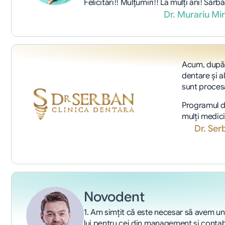
Felicitări!! Mulțumiri!! La mulți ani! Sărbă
Dr. Murariu M
Acum, după 
dentare şi a
sunt procesa
Programul dR
mulţi medici
Dr. Se
Novodent
1. Am simţit că este necesar să avem un 
lui pentru cei din management şi contabi