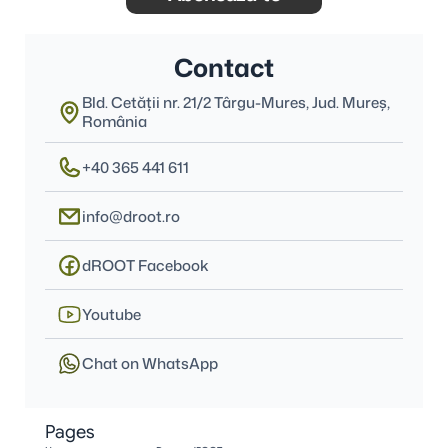
Contact
Bld. Cetății nr. 21/2 Târgu-Mures, Jud. Mureş, 
România
+40 365 441 611
info@droot.ro
dROOT Facebook
Youtube
Chat on WhatsApp
Pages