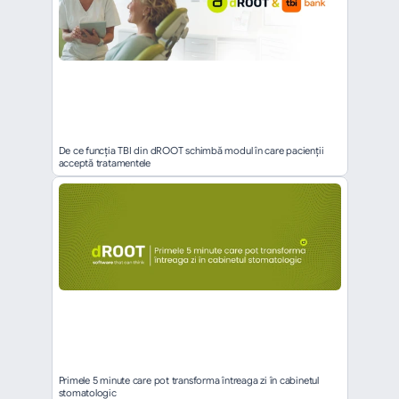
De ce funcția TBI din dROOT schimbă modul în care pacienții 
acceptă tratamentele
Primele 5 minute care pot transforma întreaga zi în cabinetul 
stomatologic