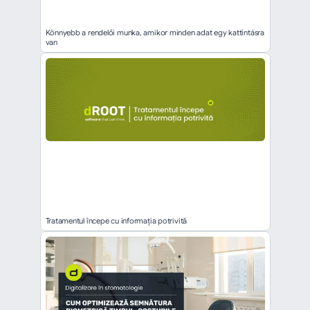
Könnyebb a rendelői munka, amikor minden adat egy kattintásra 
van
Tratamentul începe cu informația potrivită