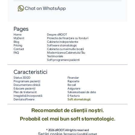
Chat on WhatsApp
Pages
Home
Despre dROOT
MyDent
Proiecte de finanțare cu fonduri
Blog
Cabinete independente
Pricing
Software stomatologic
Contact
Cabinete cu mai multe locații
FAQ
Modernizarea Cabinetului Tău
Testimoniale
Soft programare pacienti
Caracteristici
Status 3D/2D
Financiar
Programare pacienţi
Rapoarte
Documentare clinică
Re-call
Educare pacienţi
Asigurare
Plan de tratament
Salvarea bazei de date
Imagistică încorporată
E-factura
Dental software
Soft stomatologic
Recomandat de clienții noștri.
Probabil cel mai bun soft stomatologic.
© 2026 dROOT. All rights reserved
Setări cookie.
Termeni și Condiții
Contact