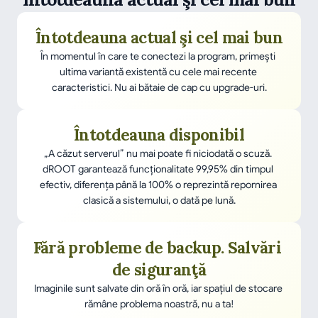
Întotdeauna actual şi cel mai bun
În momentul în care te conectezi la program, primești 
ultima variantă existentă cu cele mai recente 
caracteristici. Nu ai bătaie de cap cu upgrade-uri.
Întotdeauna disponibil
„A căzut serverul” nu mai poate fi niciodată o scuză. 
dROOT garantează funcţionalitate 99,95% din timpul 
efectiv, diferența până la 100% o reprezintă repornirea 
clasică a sistemului, o dată pe lună.
Fără probleme de backup. Salvări 
de siguranţă
Imaginile sunt salvate din oră în oră, iar spaţiul de stocare 
rămâne problema noastră, nu a ta!