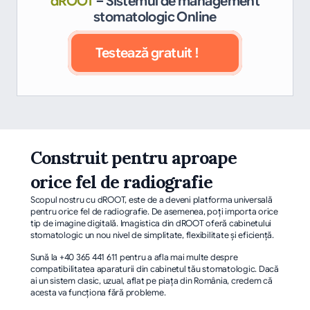
dROOT
– Sistemul de management
stomatologic Online
Testează gratuit !
Construit pentru aproape 
orice fel de radiografie
Scopul nostru cu dROOT, este de a deveni platforma universală 
pentru orice fel de radiografie. De asemenea, poţi importa orice 
tip de imagine digitală. Imagistica din dROOT oferă cabinetului 
stomatologic un nou nivel de simplitate, flexibilitate şi eficienţă. 
Sună la +40 365 441 611 pentru a afla mai multe despre 
compatibilitatea aparaturii din cabinetul tău stomatologic. Dacă 
ai un sistem clasic, uzual, aflat pe piaţa din România, credem că 
acesta va funcţiona fără probleme.