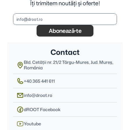
Îți trimitem noutăți și oferte!
Abonează-te
Contact
Bld. Cetății nr. 21/2 Târgu-Mures, Jud. Mureş, 
România
+40 365 441 611
info@droot.ro
dROOT Facebook
Youtube