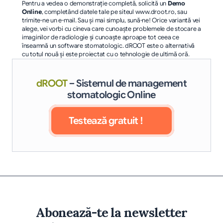
Pentru a vedea o demonstraţie completă, solicită un 
Demo 
Online
, completând datele tale pe siteul www.droot.ro, sau 
trimite-ne un e-mail. Sau și mai simplu, sună-ne! Orice variantă vei 
alege, vei vorbi cu cineva care cunoaşte problemele de stocare a 
imaginilor de radiologie şi cunoaşte aproape tot ceea ce 
înseamnă un software stomatologic. dROOT este o alternativă 
cu totul nouă şi este proiectat cu o tehnologie de ultimă oră.
dROOT
– Sistemul de management
stomatologic Online
Testează gratuit !
Abonează-te la newsletter