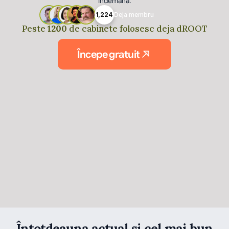
îndemână.
1,224
Deja membru
Peste
1200
de cabinete folosesc deja dROOT
Începe gratuit
Întotdeauna actual şi cel mai bun