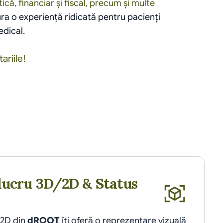
tică
, 
financiar și fiscal
, precum și multe 
ura o experiență ridicată pentru pacienți 
edical.
ariile!
lucru 3D/2D & Status 
2D din 
dROOT
 îți oferă o reprezentare vizuală 