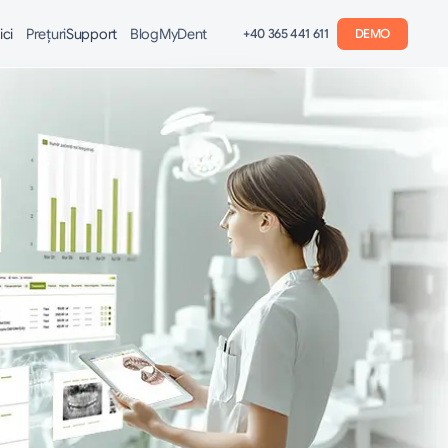
ici
Preţuri
Support
Blog
MyDent
+40 365 441 611
DEMO