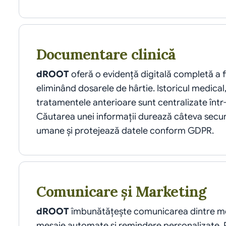
Documentare clinică
dROOT
 oferă o evidență digitală completă a fi
eliminând dosarele de hârtie. Istoricul medical, a
tratamentele anterioare sunt centralizate într-u
Căutarea unei informații durează câteva secun
umane și protejează datele conform GDPR.
Comunicare și Marketing
dROOT
 îmbunătățește comunicarea dintre medi
mesaje automate și remindere personalizate. Po