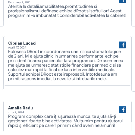
February 9, 2021
Atentia la detalii,amabilitatea,promtitudinea si 
profesionalismul definesc echipa dRoot si softul lor! Acest 
program mi-a imbunatatit considerabil activitatea la cabinet!
Ciprian Lucaci
April 17, 2024
Folosesc DRoot in coordonarea unei clinici stomatologice 
de 2 ani. M-a ajuta zilnic in urmarirea performantei echipei 
prin identificarea pacientilor fara programari. De asemenea 
ma ajuta sa urmaresc statisticile financiare per medic si sa 
calculez mai rapid la final de luna interventiile medicale. 
Suportul echipei DRoot este ireprosabil. Intotdeauna am 
primit raspuns imediat la nevoile si intrebarile mele.
Amalia Radu
July 9, 2024
Program complex care îți ușurează munca, te ajută să-ți 
gestionezi foarte bine activitatea. Mulțumim pentru ajutorul 
rapid și eficient pe care îl primim când avem nelămuriri!