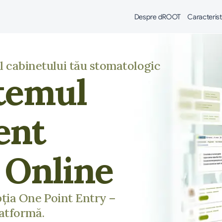
Despre dROOT
Caracterist
 cabinetului tău stomatologic
temul
ent
 Online
pția One Point Entry –
latformă.