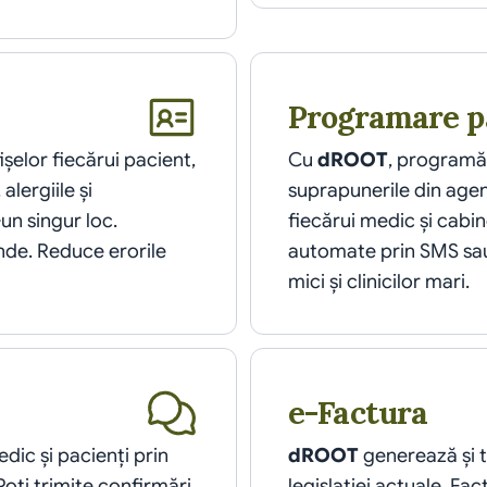
Programare p
șelor fiecărui pacient, 
Cu 
dROOT
, programăr
lergiile și 
suprapunerile din agend
n singur loc. 
fiecărui medic și cabine
de. Reduce erorile 
automate prin SMS sau
mici și clinicilor mari.
e-Factura
c și pacienți prin 
dROOT
 generează și 
ți trimite confirmări 
legislației actuale. Fa