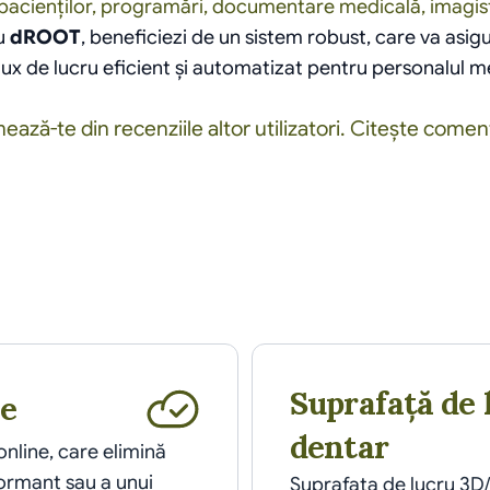
pacienților
, 
programări
, documentare medicală, 
imagis
u 
dROOT
, beneficiezi de un sistem robust, care va asig
flux de lucru eficient și automatizat pentru personalul m
ează-te din recenziile altor utilizatori. Citește coment
Suprafață de 
ne
dentar
line, care elimină 
ormant sau a unui 
Suprafața de lucru 3D/