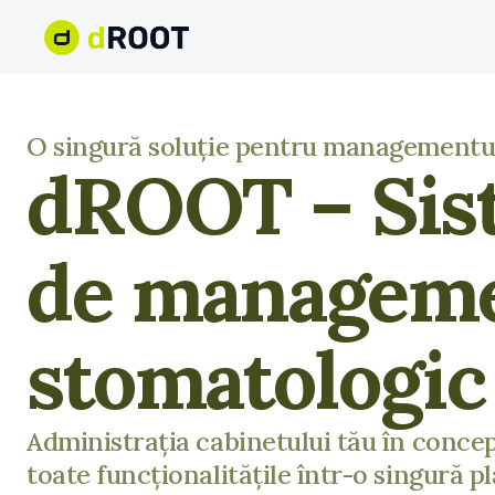
O singură soluție pentru managementul
dROOT – Sis
de managem
stomatologic
Administrația cabinetului tău în conce
toate funcționalitățile într-o singură p