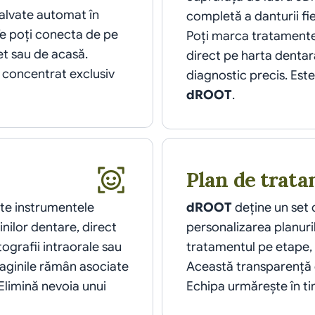
salvate automat în 
completă a danturii fie
Te poți conecta de pe 
Poți marca tratamentel
et sau de acasă. 
direct pe harta dentară
 concentrat exclusiv 
dROOT
.
Plan de trat
ate instrumentele 
dROOT
 deține un set
nilor dentare, direct 
personalizarea planuril
tografii intraorale sau 
tratamentul pe etape, 
aginile rămân asociate 
Această transparență c
Elimină nevoia unui 
Echipa urmărește în tim