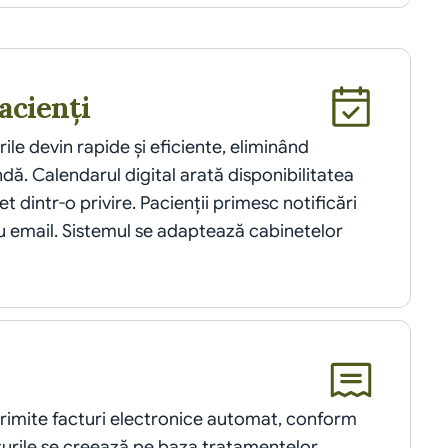
acienți
ile devin rapide și eficiente, eliminând 
ă. Calendarul digital arată disponibilitatea 
t dintr-o privire. Pacienții primesc notificări 
 email. Sistemul se adaptează cabinetelor 
trimite facturi electronice automat, conform 
cturile se creează pe baza tratamentelor 