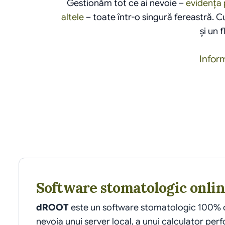
Gestionăm tot ce ai nevoie – 
evidența 
altele
 – toate într-o singură fereastră. C
și un 
Inform
Software stomatologic onli
dROOT
 este un software stomatologic 100% on
nevoia unui server local, a unui calculator perf