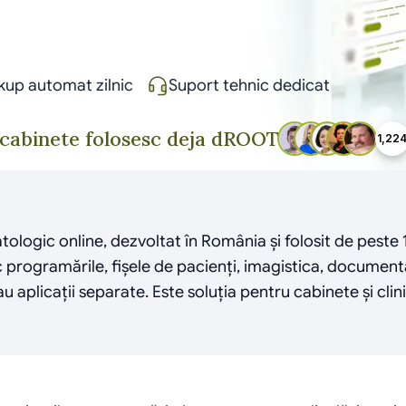
kup automat zilnic
Suport tehnic dedicat
cabinete folosesc deja dROOT
1,22
ogic online, dezvoltat în România și folosit de peste 1.
oc programările, fișele de pacienți, imagistica, document
aplicații separate. Este soluția pentru cabinete și clinic