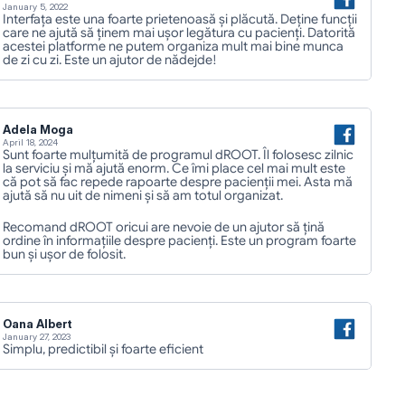
January 5, 2022
Interfața este una foarte prietenoasă și plăcută. Deține funcții 
care ne ajută să ținem mai ușor legătura cu pacienți. Datorită 
acestei platforme ne putem organiza mult mai bine munca 
de zi cu zi. Este un ajutor de nădejde!
Adela Moga
April 18, 2024
Sunt foarte mulțumită de programul dROOT. Îl folosesc zilnic 
la serviciu și mă ajută enorm. Ce îmi place cel mai mult este 
că pot să fac repede rapoarte despre pacienții mei. Asta mă 
ajută să nu uit de nimeni și să am totul organizat.
Recomand dROOT oricui are nevoie de un ajutor să țină 
ordine în informațiile despre pacienți. Este un program foarte 
bun și ușor de folosit.
Oana Albert 
January 27, 2023
Simplu, predictibil și foarte eficient