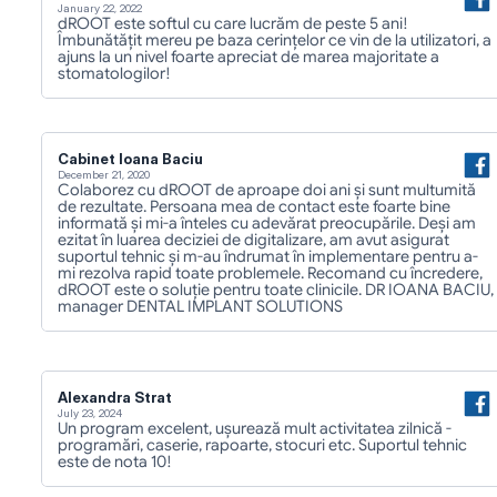
January 22, 2022
dROOT este softul cu care lucrăm de peste 5 ani! 
Îmbunătățit mereu pe baza cerințelor ce vin de la utilizatori, a 
ajuns la un nivel foarte apreciat de marea majoritate a 
stomatologilor!
Cabinet Ioana Baciu 
December 21, 2020
Colaborez cu dROOT de aproape doi ani și sunt multumită 
de rezultate. Persoana mea de contact este foarte bine 
informată și mi-a înteles cu adevărat preocupările. Deși am 
ezitat în luarea deciziei de digitalizare, am avut asigurat 
suportul tehnic și m-au îndrumat în implementare pentru a-
mi rezolva rapid toate problemele. Recomand cu încredere, 
dROOT este o soluție pentru toate clinicile. DR IOANA BACIU, 
manager DENTAL IMPLANT SOLUTIONS
Alexandra Strat
July 23, 2024
Un program excelent, ușurează mult activitatea zilnică - 
programări, caserie, rapoarte, stocuri etc. Suportul tehnic 
este de nota 10!