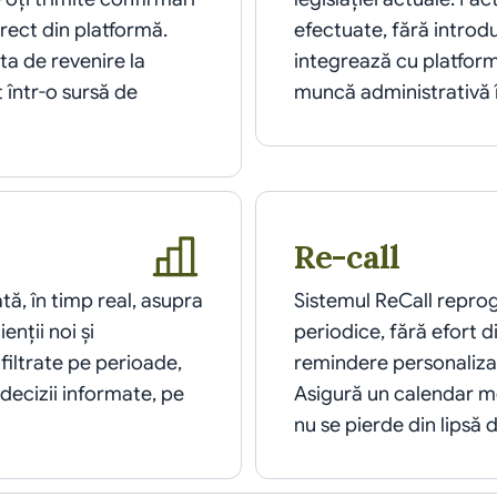
rect din platformă. 
efectuate, fără introd
a de revenire la 
integrează cu platform
într-o sursă de 
muncă administrativă î
Re-call
ă, în timp real, asupra 
Sistemul ReCall repro
nții noi și 
periodice, fără efort d
iltrate pe perioade, 
remindere personalizat
decizii informate, pe 
Asigură un calendar mer
nu se pierde din lipsă 