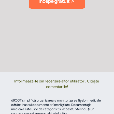
Începe gratuit
Informează-te din recenziile altor utilizatori. Citește 
comentariile!
dROOT simplifică organizarea și monitorizarea fișelor medicale, 
evitând haosul documentelor împrăștiate. Documentația 
medicală este ușor de categorisit și accesat, oferindu-ți un 
control complet asupra cabinetului tău.