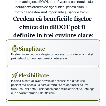
stomatologice. dROOT, ca software al cabinetului tău, 
încurajează crearea de fişe clinice, pentru simplul 
motiv că acestea sunt importante şi uşor de folosit.
Credem că beneficiile fişelor 
clinice din dROOT pot fi 
definite în trei cuvinte clare:
Simplitate
Fişele clinice sunt uşor de găsit şi accesat, uşor de organizat şi 
pe înţelesul tuturor persoanelor interesate.
Flexibilitate
În cazul în care vei avea nevoie să accesezi rapid fişa unui 
pacient mai special, la care a trebuit să te deplasezi, sau va 
trebui să-i dai detalii, chiar dacă nu te afli la cabinet, vei înţelege 
cu adevărat termenul de „flexibil”.