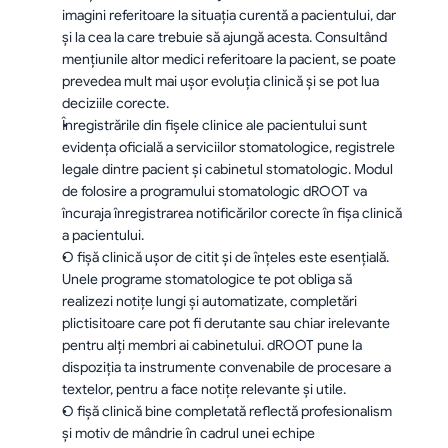
imagini referitoare la situaţia curentă a pacientului, dar 
şi la cea la care trebuie să ajungă acesta. Consultând 
menţiunile altor medici referitoare la pacient, se poate 
prevedea mult mai uşor evoluţia clinică şi se pot lua 
deciziile corecte.
Înregistrările din fişele clinice ale pacientului sunt 
evidenţa oficială a serviciilor stomatologice, registrele 
legale dintre pacient şi cabinetul stomatologic. Modul 
de folosire a programului stomatologic dROOT va 
încuraja înregistrarea notificărilor corecte în fișa clinică 
a pacientului.
O fişă clinică uşor de citit şi de înţeles este esenţială. 
Unele programe stomatologice te pot obliga să 
realizezi notiţe lungi şi automatizate, completări 
plictisitoare care pot fi derutante sau chiar irelevante 
pentru alţi membri ai cabinetului. dROOT pune la 
dispoziţia ta instrumente convenabile de procesare a 
textelor, pentru a face notiţe relevante şi utile.
O fişă clinică bine completată reflectă profesionalism 
şi motiv de mândrie în cadrul unei echipe 