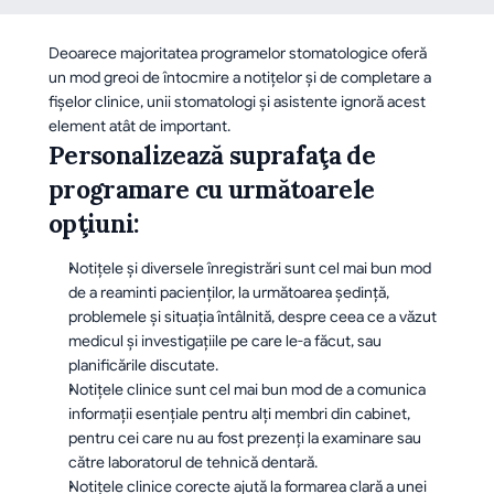
Deoarece majoritatea programelor stomatologice oferă 
un mod greoi de întocmire a notiţelor și de completare a 
fişelor clinice, unii stomatologi și asistente ignoră acest 
element atât de important.
Personalizează suprafaţa de 
programare cu următoarele 
opţiuni:
Notiţele şi diversele înregistrări sunt cel mai bun mod 
de a reaminti pacienților, la următoarea şedinţă, 
problemele şi situaţia întâlnită, despre ceea ce a văzut 
medicul şi investigaţiile pe care le-a făcut, sau 
planificările discutate.
Notiţele clinice sunt cel mai bun mod de a comunica 
informaţii esenţiale pentru alţi membri din cabinet, 
pentru cei care nu au fost prezenţi la examinare sau 
către laboratorul de tehnică dentară.
Notiţele clinice corecte ajută la formarea clară a unei 