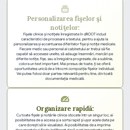
Personalizarea fişelor şi 
notiţelor:
Fişele clinice şi notiţele înregistrate în dROOT includ 
caracteristici de procesare a textului, pentru a ajuta la 
personalizarea şi accentuarea diferitelor fişe şi notiţe medicale. 
Fiecare medic sau personal al cabinetului ar trebui să fie 
capabil să acceseze unelte, să adauge însemnări, marcări pe 
diferite notiţe, fişe, sau a înregistra progresele, de a sublinia, 
colora un text important. Mai presus de toate, ţi se oferă 
oportunitatea unică de a întocmi compoziţia fişelor individual. 
Vei putea folosi doar partea relevantă pentru tine, din toată 
documentaţia medicală.
Organizare rapidă:
Cu toate fişele şi notările clinice stocate într-un singur loc, ai 
posibilitatea de a accesa şi a sorta rapid şi uşor acele date pe 
care dorești să le vizualizezi. Ai posibilitatea de a imprima 