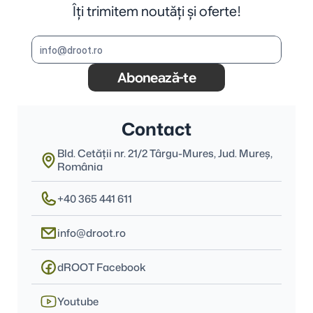
Îți trimitem noutăți și oferte!
Abonează-te
Contact
Bld. Cetății nr. 21/2 Târgu-Mures, Jud. Mureş, 
România
+40 365 441 611
info@droot.ro
dROOT Facebook
Youtube