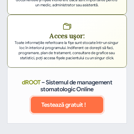
documentele şi fişele indiferent dacă sunt importante pentru 
un medic, administrator sau asistentă.
Acces uşor:
Toate informaţiile referitoare la fişe sunt stocate într-un singur 
loc în interiorul programului. Indiferent ce doreşti să faci, 
programare, plan de tratament, consultare de grafice sau 
statistici, poţi accesa fişele pacientului cu un singur click.
dROOT
– Sistemul de management
stomatologic Online
Testează gratuit !