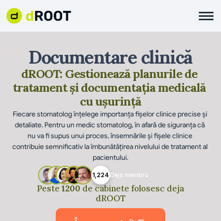
Documentare clinică
dROOT: Gestionează planurile de 
tratament și documentația medicală 
cu ușurință
Fiecare stomatolog înțelege importanța fișelor clinice precise și 
detaliate. Pentru un medic stomatolog, în afară de siguranța că 
nu va fi supus unui proces, însemnările și fișele clinice 
contribuie semnificativ la îmbunătățirea nivelului de tratament al 
pacientului.
1,224
Deja membru
Peste
1200
de cabinete folosesc deja
dROOT