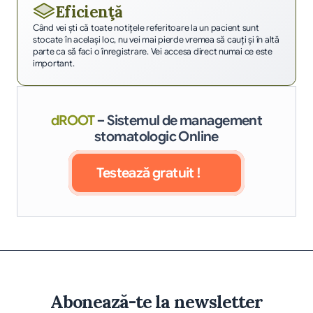
Eficienţă
Când vei şti că toate notiţele referitoare la un pacient sunt 
stocate în acelaşi loc, nu vei mai pierde vremea să cauţi şi în altă 
parte ca să faci o înregistrare. Vei accesa direct numai ce este 
important.
dROOT
– Sistemul de management
stomatologic Online
Testează gratuit !
Abonează-te la newsletter