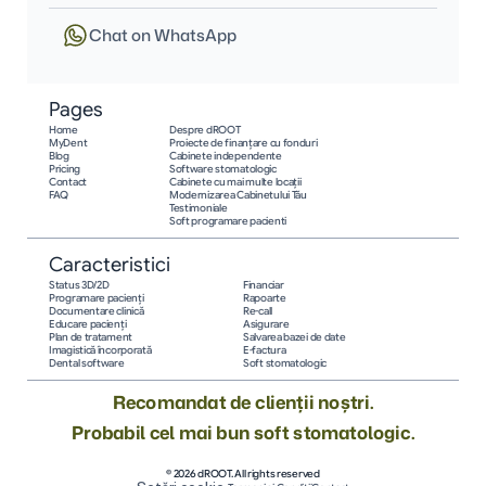
Chat on WhatsApp
Pages
Home
Despre dROOT
MyDent
Proiecte de finanțare cu fonduri
Blog
Cabinete independente
Pricing
Software stomatologic
Contact
Cabinete cu mai multe locații
FAQ
Modernizarea Cabinetului Tău
Testimoniale
Soft programare pacienti
Caracteristici
Status 3D/2D
Financiar
Programare pacienţi
Rapoarte
Documentare clinică
Re-call
Educare pacienţi
Asigurare
Plan de tratament
Salvarea bazei de date
Imagistică încorporată
E-factura
Dental software
Soft stomatologic
Recomandat de clienții noștri.
Probabil cel mai bun soft stomatologic.
© 2026 dROOT. All rights reserved