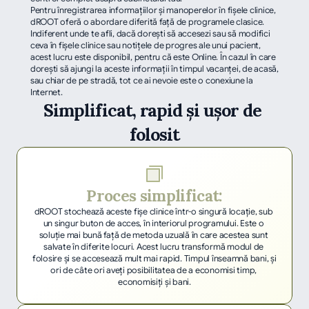
Pentru înregistrarea informaţiilor şi manoperelor în fişele clinice, 
dROOT oferă o abordare diferită faţă de programele clasice. 
Indiferent unde te afli, dacă doreşti să accesezi sau să modifici 
ceva în fişele clinice sau notiţele de progres ale unui pacient, 
acest lucru este disponibil, pentru că este Online. În cazul în care 
doreşti să ajungi la aceste informaţii în timpul vacanţei, de acasă, 
sau chiar de pe stradă, tot ce ai nevoie este o conexiune la 
Internet.
Simplificat, rapid și ușor de 
folosit
Proces simplificat:
dROOT stochează aceste fişe clinice într-o singură locaţie, sub 
un singur buton de acces, în interiorul programului. Este o 
soluţie mai bună faţă de metoda uzuală în care acestea sunt 
salvate în diferite locuri. Acest lucru transformă modul de 
folosire şi se accesează mult mai rapid. Timpul înseamnă bani, și 
ori de câte ori aveţi posibilitatea de a economisi timp, 
economisiţi şi bani.