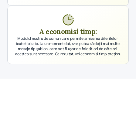
A economisi timp:
Modulul nostru de comunicare permite arhivarea diferitelor 
texte tipizate. La un moment dat, s-ar putea să deţii mai multe 
mesaje tip șablon, care pot fi uşor de folosit ori de câte ori 
acestea sunt necesare. Ca rezultat, vei economisi timp preţios.