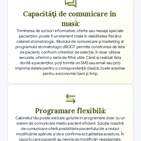
Capacităţi de comunicare în 
masă:
Trimiterea de scrisori informative, oferte sau mesaje speciale 
pacienţilor, poate fi un element cheie în viabilitatea fiecărui 
cabinet stomatologic. Modulul de comunicare şi marketing al 
programului stomatologic dROOT permite construirea de liste 
de pacienţi, conform criteriilor de selecţie, în doar câteva 
secunde, oferind o serie de filtre utile. Când ai realizat lista 
dorită a pacienţilor, poţi trimite un SMS sau email sau poți 
imprima datele pentru o corespondenţă clasică, toate acestea 
pentru a economisi bani şi timp.
Programare flexibilă:
Cabinetul tău poate exclude golurile în programare doar cu un 
sistem de comunicare medic-pacient eficient. Soluţia noastră 
de comunicare oferă posibilitate pacientului de a revizui 
modificările apărute şi de a confirma actualitatea acestora. În 
cazul în care pacienţii au nevoie de modificări neaşteptate, 