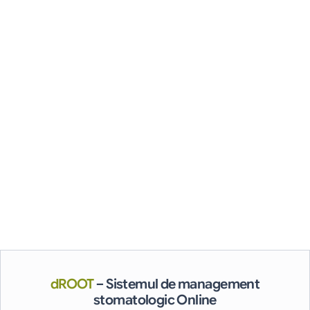
marketingul oferite de programul stomatologic dROOT.
Economiseşte timp şi bani:
Dintre toate clişeele din lume, să economisești timp şi bani 
este cel mai provocator. Clişeu sau nu, rezultatul este acelaşi: 
când utilizezi modulul de comunicare şi marketing al 
programului stomatologic dROOT, tu, ca medic, şi personalul 
cabinetului economisiți bani şi timp. Cum altfel se poate 
descrie? Sună, pentru a vedea o demonstraţie a sistemului 
nostru de comunicare şi marketing, pentru a înţelege cu 
adevărat valoarea acestei soluţii.
dROOT
– Sistemul de management
stomatologic Online