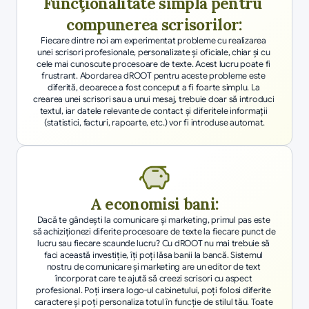
Funcţionalitate simplă pentru 
compunerea scrisorilor:
Fiecare dintre noi am experimentat probleme cu realizarea 
unei scrisori profesionale, personalizate şi oficiale, chiar şi cu 
cele mai cunoscute procesoare de texte. Acest lucru poate fi 
frustrant. Abordarea dROOT pentru aceste probleme este 
diferită, deoarece a fost conceput a fi foarte simplu. La 
crearea unei scrisori sau a unui mesaj, trebuie doar să introduci 
textul, iar datele relevante de contact şi diferitele informaţii 
(statistici, facturi, rapoarte, etc.) vor fi introduse automat.
A economisi bani:
Dacă te gândeşti la comunicare şi marketing, primul pas este 
să achiziţionezi diferite procesoare de texte la fiecare punct de 
lucru sau fiecare scaunde lucru? Cu dROOT nu mai trebuie să 
faci această investiţie, îţi poţi lăsa banii la bancă. Sistemul 
nostru de comunicare şi marketing are un editor de text 
încorporat care te ajută să creezi scrisori cu aspect 
profesional. Poţi insera logo-ul cabinetului, poți folosi diferite 
caractere şi poți personaliza totul în funcţie de stilul tău. Toate 