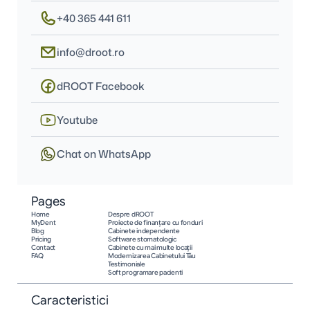
+40 365 441 611
info@droot.ro
dROOT Facebook
Youtube
Chat on WhatsApp
Pages
Home
Despre dROOT
MyDent
Proiecte de finanțare cu fonduri
Blog
Cabinete independente
Pricing
Software stomatologic
Contact
Cabinete cu mai multe locații
FAQ
Modernizarea Cabinetului Tău
Testimoniale
Soft programare pacienti
Caracteristici