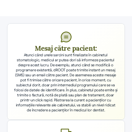
Mesaj către pacient:
Atunci când unele sarcini sunt finalizate în cabinetul 
stomatologic, medicul ar putea dori să informeze pacientul 
despre acest lucru. De exemplu, atunci când se modifică o 
programare existentă, dROOT poate trimite instant un mesaj 
(SMS) sau un email către pacient. De asemenea aceste mesaje 
pot fi trimise către oricare pacient, în orice moment, cu 
subiectul dorit, doar prin intermediul programului care se va 
folosi de datele de identificare. În plus, cabinetul poate emite şi 
trimite o factură, notă de plată sau plan de tratament, doar 
printr-un click rapid. Păstrarea la curent a pacienţilor cu 
informaţiile relevante ale cabinetului, va stabili un nivel ridicat 
de încredere a pacienţilor în medicul lor dentist.