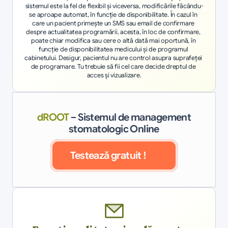
sistemul este la fel de flexibil şi viceversa, modificările făcându-
se aproape automat, în funcţie de disponibilitate. În cazul în 
care un pacient primeşte un SMS sau email de confirmare 
despre actualitatea programării, acesta, în loc de confirmare, 
poate chiar modifica sau cere o altă dată mai oportună, în 
funcţie de disponibilitatea medicului şi de programul 
cabinetului. Desigur, pacientul nu are control asupra suprafeţei 
de programare. Tu trebuie să fii cel care decide dreptul de 
acces şi vizualizare.
dROOT
– Sistemul de management
stomatologic Online
Testează gratuit !