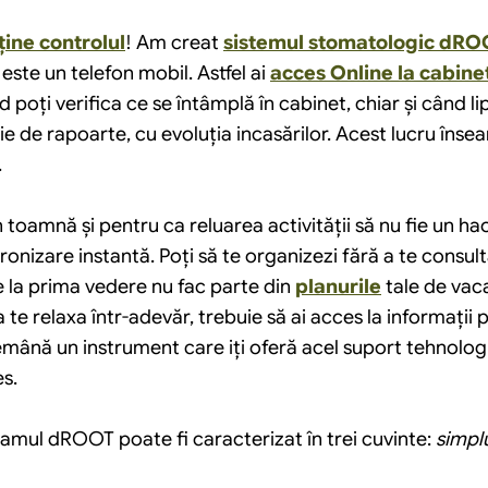
ține controlul
! Am creat 
sistemul stomatologic dROO
este un telefon mobil. Astfel ai 
acces Online la cabine
d poţi verifica ce se întâmplă în cabinet, chiar și când lip
e de rapoarte, cu evoluția incasărilor. Acest lucru însea
.
oamnă și pentru ca reluarea activității să nu fie un haos,
cronizare instantă. Poți să te organizezi fără a te consult
la prima vedere nu fac parte din 
planurile
 tale de vac
te relaxa într-adevăr, trebuie să ai acces la informații p
emână un instrument care iți oferă acel suport tehnologi
es.
amul dROOT poate fi caracterizat în trei cuvinte: 
simplu