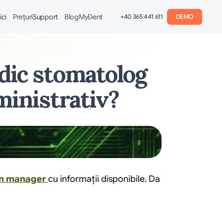
ici
Preţuri
Support
Blog
MyDent
+40 365 441 611
DEMO
dic stomatolog 
dministrativ?
bun manager 
cu informații disponibile. Da 