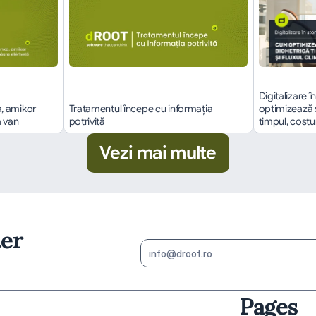
Digitalizare 
 amikor 
Tratamentul începe cu informația 
optimizează 
a van
potrivită
timpul, costuri
Vezi mai multe
ter
Pages