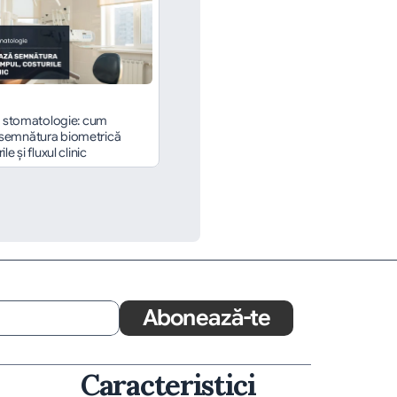
în stomatologie: cum 
semnătura biometrică 
le și fluxul clinic
Abonează-te
Caracteristici