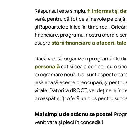
Răspunsul este simplu, 
fi informat și de
vară, pentru că tot ce ai nevoie pe plajă, 
și Rapoartele zilnice, în timp real. Oricân
financiare, programul nostru oferă o seri
asupra 
stării financiare a afacerii tale
Dacă vrei să organizezi programările din t
personală
 cât și cea a echipei, cu o sin
programare nouă. Da, sunt aspecte care 
lasă acasă aceste preocupări, și pentru a 
vitale. Datorită dROOT, vei deține la înd
proaspăt şi îți oferă un plus pentru succ
Mai simplu de atât nu se poate!
 Progr
venit vara și pleci în concediu!