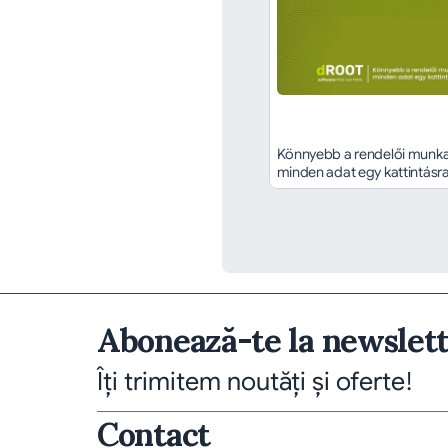
Könnyebb a rendelői munka,
minden adat egy kattintásr
Abonează-te la newslet
Îți trimitem noutăți și oferte!
Contact