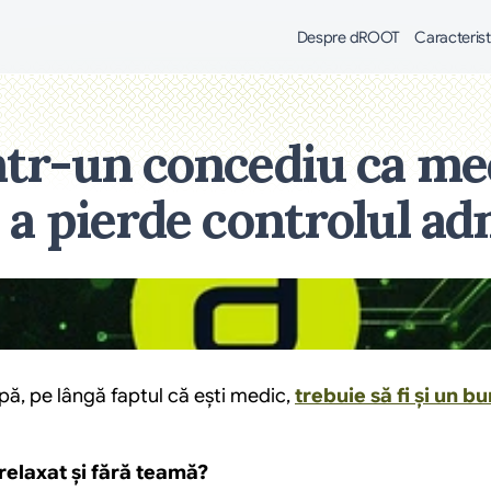
Despre dROOT
Caracterist
ntr-un concediu ca me
ră a pierde controlul a
pă, pe lângă faptul că ești medic, 
trebuie să fi și un 
relaxat și fără teamă? 