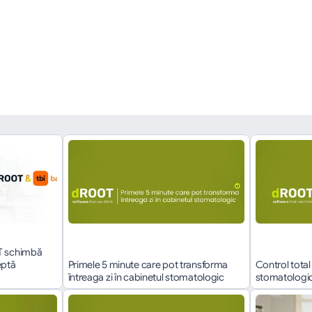
înapoi
T schimbă 
ptă 
Primele 5 minute care pot transforma 
Control total 
întreaga zi în cabinetul stomatologic
stomatologice