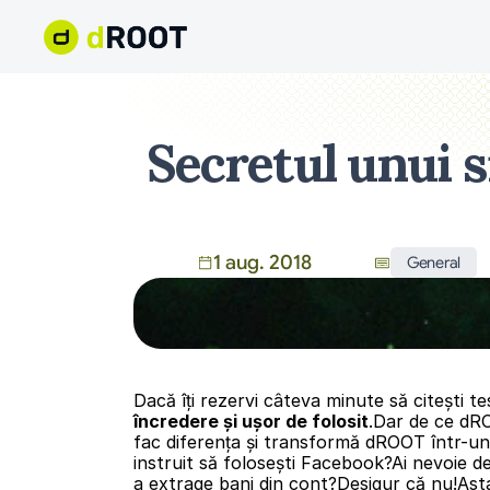
Secretul unui 
1 aug. 2018
General
Dacă îți rezervi câteva minute să citești t
încredere şi ușor de folosit
.Dar de ce dRO
fac diferența şi transformă dROOT într-un 
instruit să folosești Facebook?Ai nevoie de
a extrage bani din cont?Desigur că nu!Asta