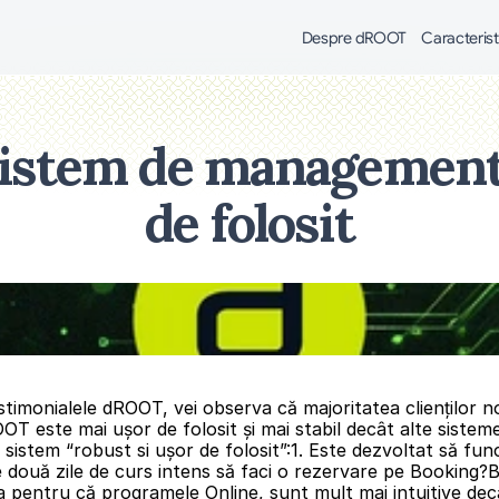
Despre dROOT
Caracterist
sistem de management 
de folosit
estimonialele dROOT, vei observa că majoritatea clienților 
OT este mai ușor de folosit şi mai stabil decât alte sistem
sistem “robust si ușor de folosit”:1. Este dezvoltat să fun
 două zile de curs intens să faci o rezervare pe Booking?Ba
 pentru că programele Online, sunt mult mai intuitive dec