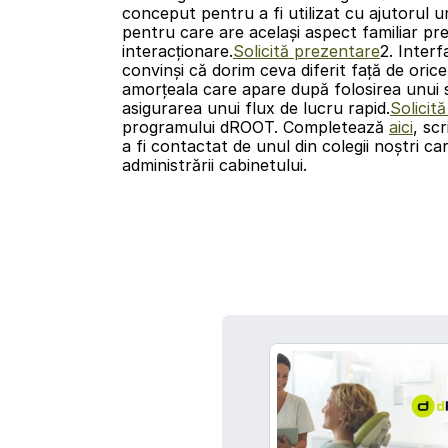
conceput pentru a fi utilizat cu ajutorul 
pentru care are același aspect familiar p
interacționare.
Solicită prezentare
2. Inter
convinși că dorim ceva diferit faţă de oric
amorțeala care apare după folosirea unui si
asigurarea unui flux de lucru rapid.
Solicit
programului dROOT. Completează 
aici
, sc
a fi contactat de unul din colegii noștri car
administrării cabinetului.