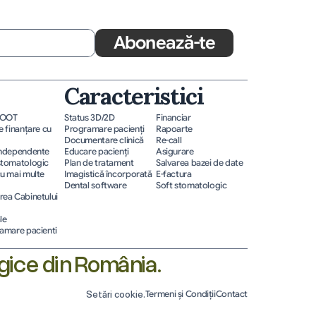
Abonează-te
Caracteristici
ROOT
Status 3D/2D
Financiar
 finanțare cu 
Programare pacienţi
Rapoarte
Documentare clinică
Re-call
independente
Educare pacienţi
Asigurare
stomatologic
Plan de tratament
Salvarea bazei de date
u mai multe 
Imagistică încorporată
E-factura
Dental software
Soft stomatologic
ea Cabinetului 
le
amare pacienti
gice din România.
Setări cookie.
Termeni și Condiții
Contact