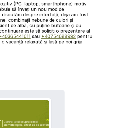
pozitiv (PC, laptop, smarthphone) motiv 
buie să înveți un nou mod de 
 discutăm despre interfață, deja am fost 
e, combinații nebune de culori şi 
ient de albă, cu puține butoane şi cu 
ntinuare este să soliciți o prezentare al 
+40365441611
 sau 
+40754688992
 pentru 
 o vacanţă relaxată şi lasă pe noi grija 