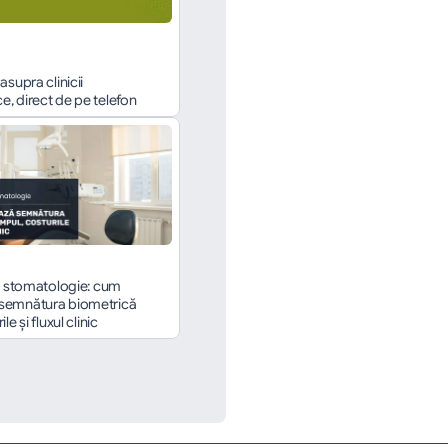
asupra clinicii 
, direct de pe telefon
în stomatologie: cum 
semnătura biometrică 
le și fluxul clinic