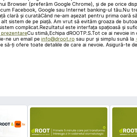
unui Browser (preferăm Google Chrome), şi de pe orice dis
recum Facebook, Google sau Internet banking-ul tău.Nu tre
față clară și curatăCând ne-am așezat pentru prima oară să
e alt sistem de pe piață. Am vrut să evităm groaza de butoan
stem complicat.Rezultatul este interfața spațioasă şi sufic
ă prezentare
Cu stimă,Echipa dROOTP.S.Tot ce ai nevoie in co
rie-ne un email pe 
info@droot.ro
 sau pur şi simplu sună la 
e să-ți ofere toate detaliile de care ai nevoie. Asigură-te de
înapoi