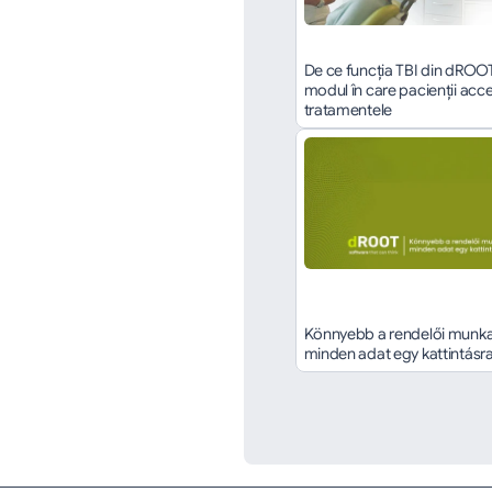
De ce funcția TBI din dROO
modul în care pacienții acce
tratamentele
Könnyebb a rendelői munka,
minden adat egy kattintásr