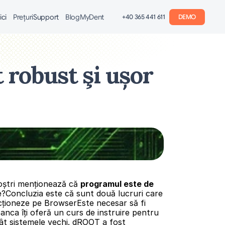
ici
Preţuri
Support
Blog
MyDent
+40 365 441 611
DEMO
robust şi ușor 
noștri menționează că 
programul este de 
e?Concluzia este că sunt două lucruri care 
cționeze pe BrowserEste necesar să fi 
nca îți oferă un curs de instruire pentru 
ât sistemele vechi. dROOT a fost 