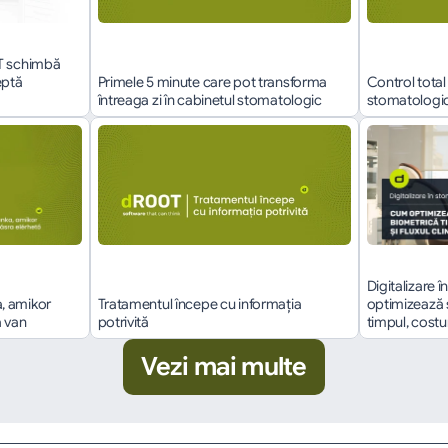
T schimbă 
ptă 
Primele 5 minute care pot transforma 
Control total 
întreaga zi în cabinetul stomatologic
stomatologice
Digitalizare 
 amikor 
Tratamentul începe cu informația 
optimizează 
a van
potrivită
timpul, costuri
Vezi mai multe