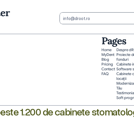
ter
Pages
Home
Despre d
MyDent
Proiecte de
Blog
fonduri
Pricing
Cabinete 
Contact
Software 
FAQ
Cabinete c
locații
Modernizar
Tău
Testimonia
Soft progr
ste 1.200 de cabinete stomatolo