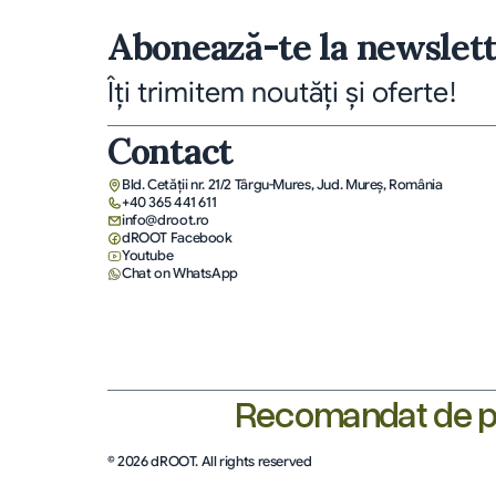
Abonează-te la newslet
Îți trimitem noutăți și oferte!
Contact
Bld. Cetății nr. 21/2 Târgu-Mures, Jud. Mureş, România
+40 365 441 611
info@droot.ro
dROOT Facebook
Youtube
Chat on WhatsApp
Recomandat de pe
© 2026 dROOT. All rights reserved