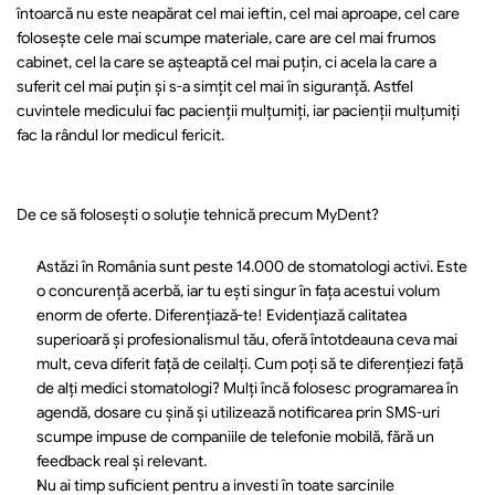
întoarcă nu este neapărat cel mai ieftin, cel mai aproape, cel care 
folosește cele mai scumpe materiale, care are cel mai frumos 
cabinet, cel la care se așteaptă cel mai puțin, ci acela la care a 
suferit cel mai puțin şi s-a simțit cel mai în siguranţă. Astfel 
cuvintele medicului fac pacienții mulțumiți, iar pacienții mulțumiți 
fac la rândul lor medicul fericit.
De ce să folosești o soluție tehnică precum MyDent?
Astăzi în România sunt peste 14.000 de stomatologi activi. Este 
o concurență acerbă, iar tu ești singur în fața acestui volum 
enorm de oferte. Diferențiază-te! Evidențiază calitatea 
superioară și profesionalismul tău, oferă întotdeauna ceva mai 
mult, ceva diferit față de ceilalți. Cum poți să te diferențiezi față 
de alți medici stomatologi? Mulți încă folosesc programarea în 
agendă, dosare cu șină și utilizează notificarea prin SMS-uri 
scumpe impuse de companiile de telefonie mobilă, fără un 
feedback real și relevant.
Nu ai timp suficient pentru a investi în toate sarcinile 