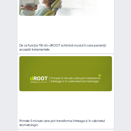
De ce funcția TBI din dROOT schimbă modul în care pacienții 
acceptă tratamentele
Primele 5 minute care pot transforma întreaga zi în cabinetul 
stomatologic