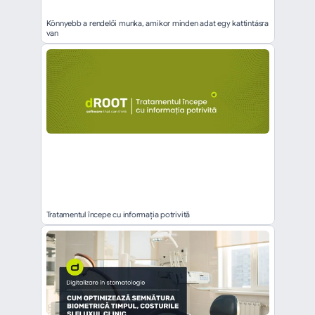
Könnyebb a rendelői munka, amikor minden adat egy kattintásra 
van
Tratamentul începe cu informația potrivită