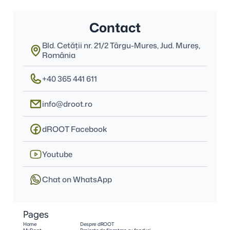
Contact
Bld. Cetății nr. 21/2 Târgu-Mures, Jud. Mureş, 
România
+40 365 441 611
info@droot.ro
dROOT Facebook
Youtube
Chat on WhatsApp
Pages
Home
Despre dROOT