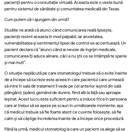
pacienţii pentru o consultaţie virtuală. Aceasta este o veste bună 
pentru sistemul de sănătate și comunitatea medicală din Texas.
Cum putem să-i ajungem din urmă?
Studiile ne arată că atunci când comunicarea reală lipsește, 
pacienții resimt aceasta în mod palpabil, iar anxietatea, 
vulnerabilitatea și sentimentul lipsei de control se accentuează. Un 
pacient declara că ”atunci când ai nevoie de îngrijiri medicale, 
comunicarea îți aduce alinare, căci a nu știi ce se întâmplă te sperie 
și mai mult”.
O situație neplăcută pe care stomatologul trebuie să o evite înainte 
de a începe să lucreze este aceea în care pacientul care urmează 
să intre în sala de tratament îl vede pe cel anterior ieșind din sală 
plângând, țipând, gemând de durere, fiind alb la față sau aproape 
leșinat. Acest lucru este suficient pentru a induce frica în persoana 
care ar trebui să se așeze pe scaun în următoarele momente, așa 
că medicul trebuie să fie foarte atent ce cuvinte folosește, să fie 
calm și să câştige încrederea înainte de a începe orice procedură.
Până la urmă, medicul stomatolog la care un pacient va alege să se 