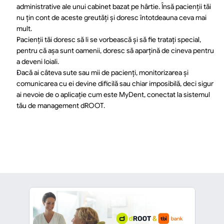
administrative ale unui cabinet bazat pe hârtie. Însă pacienții tăi 
nu țin cont de aceste greutăți și doresc întotdeauna ceva mai 
mult.
Pacienții tăi doresc să li se vorbească și să fie tratați special, 
pentru că așa sunt oamenii, doresc să aparțină de cineva pentru 
a deveni loiali.
Dacă ai câteva sute sau mii de pacienți, monitorizarea și 
comunicarea cu ei devine dificilă sau chiar imposibilă, deci sigur 
ai nevoie de o aplicație cum este MyDent, conectat la sistemul 
tău de management dROOT.
înapoi