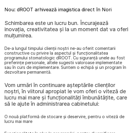
Nou: dROOT arhivează imagistica direct în Nori
Schimbarea este un lucru bun. Încurajează 
inovaţia, creativitatea şi la un moment dat va oferi 
mulţumirea.
De-a lungul timpului clienţii noştri ne-au oferit comentarii 
constructive cu privire la aspectul şi funcţionalitatea 
programului stomatologic dROOT. Cu siguranţă unele au fost 
preferinţe personale, altele sugestii valoroase implementate 
sau în curs de implementare. Suntem o echipă şi un program în 
dezvoltare permanentă.
Vom urmări în continuare aşteptările clienţilor 
noştri, în viitorul apropiat le vom oferi o viteză de 
lucru mai mare şi funcţionalităţi îmbunătăţite, care 
să le ajute în administrarea cabinetului:
O nouă platformă de stocare şi deservire, pentru o viteză de 
lucru mai mare