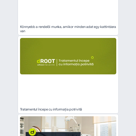
Könnyebb a rendelői munka, amikor minden adat egy kattintásra 
van
Tratamentul începe cu informația potrivită