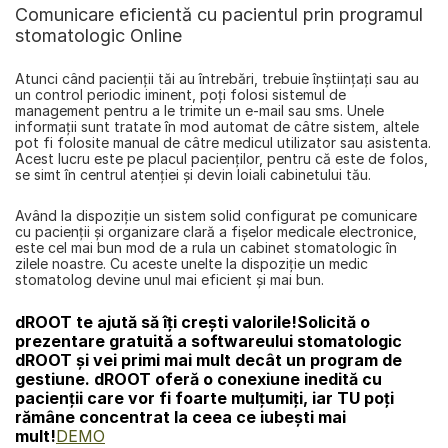
Comunicare eficientă cu pacientul prin programul 
stomatologic Online
Atunci când pacienţii tăi au întrebări, trebuie înştiinţaţi sau au 
un control periodic iminent, poţi folosi sistemul de 
management pentru a le trimite un e-mail sau sms. Unele 
informaţii sunt tratate în mod automat de câtre sistem, altele 
pot fi folosite manual de câtre medicul utilizator sau asistenta. 
Acest lucru este pe placul pacienţilor, pentru că este de folos, 
se simt în centrul atenţiei şi devin loiali cabinetului tău.
Având la dispoziţie un sistem solid configurat pe comunicare 
cu pacienţii şi organizare clară a fişelor medicale electronice, 
este cel mai bun mod de a rula un cabinet stomatologic în 
zilele noastre. Cu aceste unelte la dispoziţie un medic 
stomatolog devine unul mai eficient şi mai bun.
dROOT te ajută să îți crești valorile!
Solicită o 
prezentare gratuită a softwareului stomatologic 
dROOT și vei primi mai mult decât un program de 
gestiune. dROOT oferă o conexiune inedită cu 
pacienții care vor fi foarte mulțumiți, iar TU poți 
rămâne concentrat la ceea ce iubești mai 
mult!
DEMO