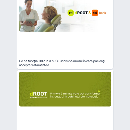
De ce funcția TBI din dROOT schimbă modul în care pacienții 
acceptă tratamentele