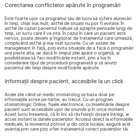
Corectarea conflictelor apărute în programări
Este foarte uşor ca programul tău de lucru să sufere alunecări 
în timp, chiar mai mult, astfel de situaţii nu pot fi evitate. În 
astfel de cazuri pacientul trebuie să aştepte perioade lungi de 
timp, un lucru care îl va irita. În cazul în care un pacient este 
nervos, poate deveni şi îngrijorat de tratamentul care urmează, 
complicând astfel şi mai mult lucrurile. Cu un sistem de 
management în faţă, poţi evita situaţiile de a face o programări 
una peste alta, iar dacă în timpul zilei apare o urgenţă, ai 
posibilitatea să faci modificările instant, prin a lua în 
considerare tipul de procedură programată şi să anunţi 
pacientul din timp despre modificările apărute.
Informaţii despre pacient, accesibile la un click
Acele zile când un medic stomatolog se baza doar pe 
informaţiile scrise pe hârtie, au trecut. Cu un program 
stomatologic Online, fişele electronice, cu însemnările despre 
pacient sunt accesabile ușor de oriunde şi în orice moment. 
Acest lucru înseamnă, că în loc să răsfoieşti dosare întregi, ai 
acces instant la datele pacienţilor. Accesul direct la informaţiile 
medicale, la momentul potrivit şi din orice locaţie, asigură acel 
avantaj prin care poţi oferi tratamentul corect pacienţilor tăi.