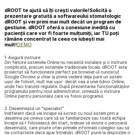
dROOT te ajută să îți crești valorile!
Solicită o 
prezentare gratuită a softwareului stomatologic 
dROOT și vei primi mai mult decât un program de 
gestiune. dROOT oferă o conexiune inedită cu 
pacienții care vor fi foarte mulțumiți, iar TU poți 
rămâne concentrat la ceea ce iubești mai 
mult!
DEMO
1. Asigură instruire
Din fericire sistemele Online nu necesită instalare și o instruire 
complicată, precum sistemele tradiţionale locale. dROOT este 
proiectat să funcţioneze perfect pe browser-ul cunoscut 
Google Chrome şi chiar la prima vedere deja pare un sistem 
uşor de folosit, mult mai uşor  decât cea a unei bănci Online, 
unde faci tranziţii regulate. După prezentarea funcţionalităţilor 
programului pentru noul administrator, urmează o instruire 
Online pentru personalul care va folosi programul.
2. Desemnează un “specialist”  
Indiferent dacă vei începe să lucrezi cu noul sistem prin a 
desemna pe cineva care să se familiarizeze sau toată echipa 
începe să-l folosească din start, trebuie să existe o persoană 
desemnată, care poate oferi primele informaţii colegilor sau să 
ne contacteze dacă apar întrebări. dROOT pune la dispoziţie o 