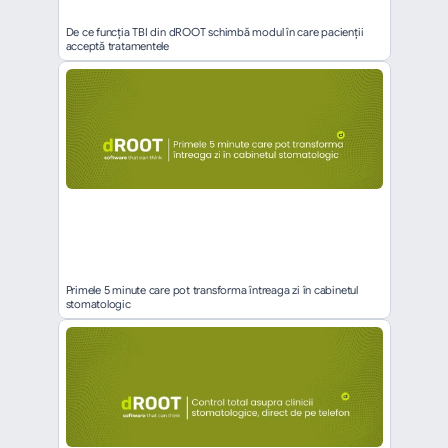
De ce funcția TBI din dROOT schimbă modul în care pacienții 
acceptă tratamentele
Primele 5 minute care pot transforma întreaga zi în cabinetul 
stomatologic