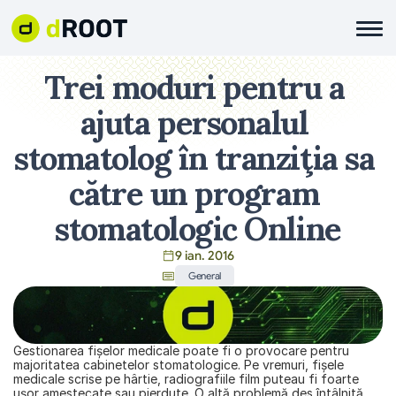
Trei moduri pentru a 
ajuta personalul 
stomatolog în tranziţia sa 
către un program 
stomatologic Online
9 ian. 2016
General
Gestionarea fişelor medicale poate fi o provocare pentru 
majoritatea cabinetelor stomatologice. Pe vremuri, fişele 
medicale scrise pe hârtie, radiografiile film puteau fi foarte 
uşor amestecate sau pierdute. O altă problemă des întâlnită 