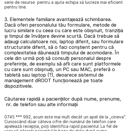
serie de resurse  pentru a ajuta echipa să lucreze mai eficient 
pentru tine.
3. Elementele familiare avantajează schimbarea. 
Dacă oferi personalului tău formulare, metode de 
lucru similare cu ceea cu care este obişnuit, tranziţia 
şi timpul de învăţare devine scurtă. Dacă trebuie să 
adaugi calculatoare noi, laptop diferit, sau formulare 
structurate diferit, să o faci conştient pentru că 
complexitatea dăunează timpului de acomodare. În 
cele din urmă poţi să consulţi personalul despre 
preferinţe, de exemplu să afli care sunt platformele 
cu care sunt obişnuiţi, un PC sau MAC, preferă o 
tabletă sau laptop (?), deoarece sistemul de 
management dROOT funcţionează pe toate 
dispozitivele.
Căutarea rapidă a pacienţiilor după nume, prenume,
 nr. de telefon sau alte informaţii
0745 *** 992, acum este mai mult decât un apel de la „cineva”. 
Cunoscând doar câteva cifre din numărul de telefon care 
apelează recepţia, poţi identifica rapid pacientul. La fel de 
uşor să găseşti pacientul în baza de date după nume, 