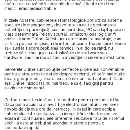
apărea din cauză că înscrisurile de mână, făcute de diferiţi 
medici, erau nedescifrabile.
În zilele noastre, cabinetele stomatologice pot utiliza sisteme 
speciale de management, dezvoltate sa ajute gestionarea 
activităţii cu pacienţii. Și cum un hard disc, PC sau laptop are o 
viaţă determinată (relativ scurtă), următorul pas logic ar fi 
administrarea Online. Acest lucru are mai multe avantaje, cum 
ar fi că poţi să te lipseşti de informaticianul tău pe care trebuie 
să-l suni la fiecare problemă tehnică. În al doilea rând, nu 
trebuie să-ţi faci griji cu actualizările de software sau 
hardware, sau mai rău să faci o investiţie în servere sofisticate.
Serverele Online sunt soluţiile perfecte şi cele mai convenabile 
pentru a stoca toate datele despre pacienţii, chiar în mai multe 
locaţii geografice şi toate acestea într-un mod automat. Când 
eşti Online, niciodată nu mai trebuie să-ţi faci griji pentru 
salvările de siguranţă.
Cu toate acestea însă va fi o noutate pentru personalul tău. 
Dacă până acum nu ai avut fişe electronice, atunci vei avea 
nevoie de câteva ore de instructaj. În cazul în care echipa 
cabinetului este familiarizat cu înregistrările electronice, va 
exista în continuare unele diferenţe sesizabile faţă de sistemul 
vechi la care ar trebui să acordaţi o atenţie pentru o 
acomodare rapidă.