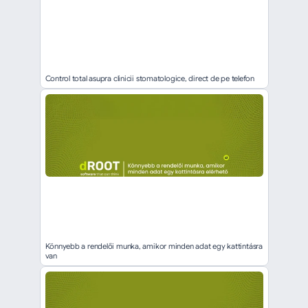
Control total asupra clinicii stomatologice, direct de pe telefon
Könnyebb a rendelői munka, amikor minden adat egy kattintásra 
van