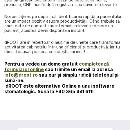
prenume, CNP, număr de înregistrare sau cuvinte relevante.
Noi am înţeles pe deplin, că identificarea rapidă a pacientului 
are un impact pozitiv asupra productivităţii. Când trebuie să 
cauţi date de contact sau informaţii relevante despre un 
pacient, acestea devin disponibile instant.
dROOT are în repertoar o mulţime de unelte care transforma 
activitatea cabinetului într-una eficientă şi productivă. Iar tu 
rămâi focusat pe ceea ce iubești mai mult!
Pentru a vedea un demo gratuit 
completează 
formularul online
 sau trimite un email la adresa 
info@droot.ro
 sau pur şi simplu ridică telefonul şi 
sună-ne. 
dROOT
 este alternativa Online a unui software 
stomatologic. Sună la 
+40 365 441 611!
înapoi