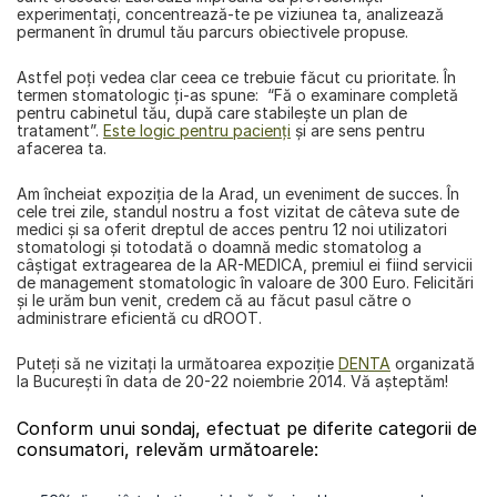
experimentaţi, concentrează-te pe viziunea ta, analizează 
permanent în drumul tău parcurs obiectivele propuse.
Astfel poţi vedea clar ceea ce trebuie făcut cu prioritate. În 
termen stomatologic ți-as spune:  “Fă o examinare completă 
pentru cabinetul tău, după care stabileşte un plan de 
tratament”. 
Este logic pentru pacienţi
 şi are sens pentru 
afacerea ta.
Am încheiat expoziţia de la Arad, un eveniment de succes. În 
cele trei zile, standul nostru a fost vizitat de câteva sute de 
medici şi sa oferit dreptul de acces pentru 12 noi utilizatori 
stomatologi și totodată o doamnă medic stomatolog a 
câștigat extragearea de la AR-MEDICA, premiul ei fiind servicii 
de management stomatologic în valoare de 300 Euro. Felicitări 
și le urăm bun venit, credem că au făcut pasul către o 
administrare eficientă cu 
dROOT
.
Puteţi să ne vizitaţi la următoarea expoziţie 
DENTA
 organizată 
la 
Bucureşti în data de 20-22 noiembrie 2014
. Vă aşteptăm!
Conform unui sondaj, efectuat pe diferite categorii de 
consumatori, relevăm următoarele: