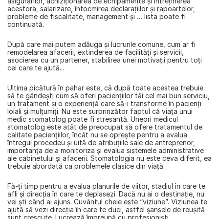
asigurărilor, achiziţionarea de echipamente şi întreţinerea 
acestora, salarizare, întocmirea declaraţiilor şi rapoartelor, 
probleme de fiscalitate, management şi … lista poate fi 
continuată.
După care mai putem adăuga şi lucrurile comune, cum ar fi 
remodelarea afacerii, extinderea de facilităţi şi servicii, 
asocierea cu un partener, 
stabilirea unei motivaţii pentru toţi
cei care te ajută...
Ultima picătură în pahar este, că după toate acestea trebuie 
să te gândeşti cum să oferi pacienţiilor tăi cel mai bun serviciu, 
un tratament şi o experienţă care să-i transforme în pacienți 
loiali şi mulţumiţi. Nu este surprinzător faptul că viața unui 
medic stomatolog poate fi stresantă. Uneori medicul 
stomatolog este atât de preocupat să ofere tratamentul de 
calitate pacienţiilor, încât nu se opreşte pentru a evalua 
întregul procedeu şi uită de atribuţiile sale de antreprenor, 
importanţa de a monitoriza şi evalua sistemele administrative 
ale cabinetului şi afacerii. Stomatologia nu este ceva diferit, ea 
trebuie abordată ca problemele clasice din viaţă.
Fă-ţi timp pentru a evalua planurile de viitor
, stadiul în care te 
afli şi direcţia în care te deplasezi. Dacă nu ai o destinaţie, nu 
vei şti când ai ajuns. 
Cuvântul cheie este “viziune”. Viziunea te 
ajută să vezi direcţia în care te duci, astfel şansele de reuşită 
sunt crescute.
 Lucrează împreună cu profesionişti 