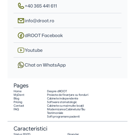
+40 365 441 611
info@droot.ro
dROOT Facebook
Youtube
Chat on WhatsApp
Pages
Home
Despre dROOT
MyDent
Proiecte de finanțare cu fonduri
Blog
Cabinete independente
Pricing
Software stomatologic
Contact
Cabinete cu mai multe locații
FAQ
Modernizarea Cabinetului Tău
Testimoniale
Soft programare pacienti
Caracteristici
Status 3D/2D
Financiar