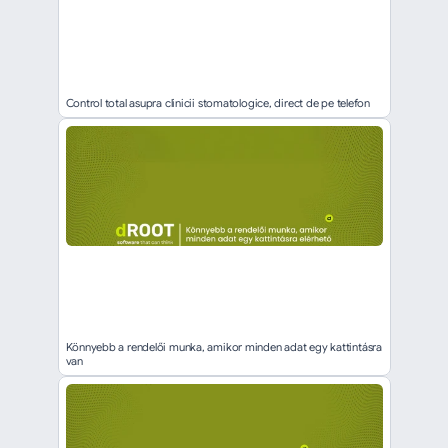
Control total asupra clinicii stomatologice, direct de pe telefon
Könnyebb a rendelői munka, amikor minden adat egy kattintásra 
van