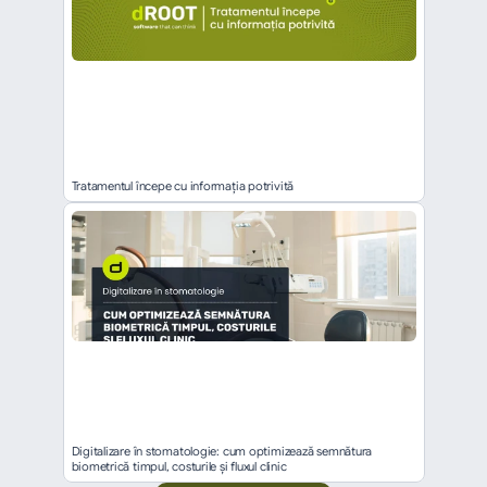
Tratamentul începe cu informația potrivită
Digitalizare în stomatologie: cum optimizează semnătura 
biometrică timpul, costurile și fluxul clinic