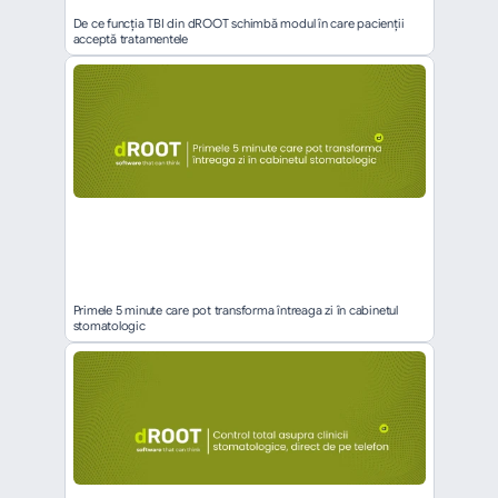
De ce funcția TBI din dROOT schimbă modul în care pacienții 
acceptă tratamentele
Primele 5 minute care pot transforma întreaga zi în cabinetul 
stomatologic