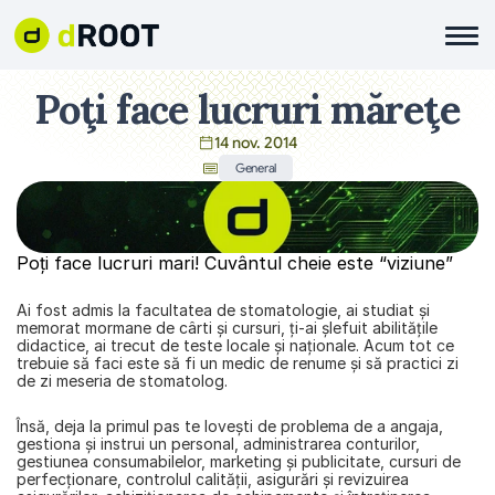
Poţi face lucruri măreţe
14 nov. 2014
General
Poţi face lucruri mari! Cuvântul cheie este “viziune”
Ai fost admis la facultatea de stomatologie, ai studiat şi 
memorat mormane de cârti şi cursuri, ți-ai şlefuit abilităţile 
didactice, ai trecut de teste locale şi naţionale. Acum tot ce 
trebuie să faci este să fi un medic de renume şi să practici zi 
de zi meseria de stomatolog.
Însă, deja la primul pas te loveşti de problema de a angaja, 
gestiona şi instrui un personal, administrarea conturilor, 
gestiunea consumabilelor, marketing şi publicitate, cursuri de 
perfecţionare, controlul calităţii, asigurări şi revizuirea 