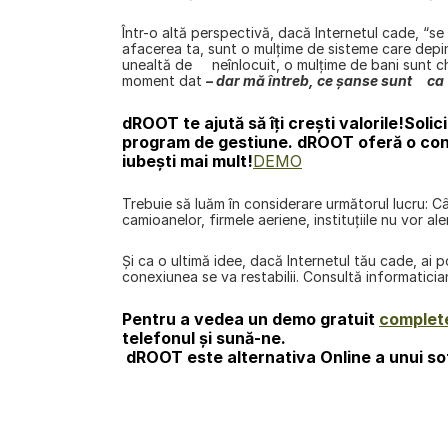
Într-o altă perspectivă, dacă Internetul cade, “se 
afacerea ta, sunt o mulţime de sisteme care depind 
unealtă de     neînlocuit, o mulţime de bani sunt ch
moment dat 
– dar mă întreb, ce şanse sunt     ca
dROOT te ajută să îți crești valorile!
Solic
program de gestiune. dROOT oferă o conex
iubești mai mult!
DEMO
Trebuie să luăm în considerare următorul lucru: Cân
camioanelor, firmele aeriene, instituţiile nu vor al
Și ca o ultimă idee, dacă Internetul tău cade, ai p
conexiunea se va restabilii. Consultă informatician
Pentru a vedea un demo gratuit 
complete
telefonul şi sună-ne. 
dROOT
 este alternativa Online a unui s