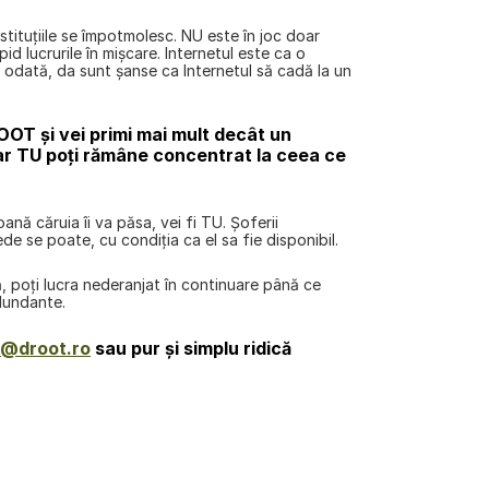
stituţiile se împotmolesc. NU este în joc doar 
d lucrurile în mişcare. Internetul este ca o 
că odată, da sunt şanse ca Internetul să cadă la un 
OT și vei primi mai mult decât un 
ar TU poți rămâne concentrat la ceea ce 
nă căruia îi va păsa, vei fi TU. Şoferii 
ede se poate, cu condiţia ca el sa fie disponibil.
ă, poţi lucra nederanjat în continuare până ce 
edundante.
o@droot.ro
 sau pur şi simplu ridică 