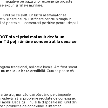
   negative pe baza unor experienţe proaste 
 se expun şi rufele murdare.
 unul pe celălalt. Un lucru asemănător se 
 şi care caută justificare pentru situaţia în 
il să posteze     comentarii pozitive pentru simplul 
OT și vei primi mai mult decât un 
ar TU poți rămâne concentrat la ceea ce 
ogram tradiţional, aplicaţie locală. Am fost şocat 
 nu mai au o bază credibilă
. Cum se poate că 
artierului, mai văd caii păscând pe câmpurile 
într-adevăr să ai probleme regulate de conexiune, 
bil. Dacă tu     nu ai la dispoziţie nici unul din 
unosc problema de conexiune la Internet.