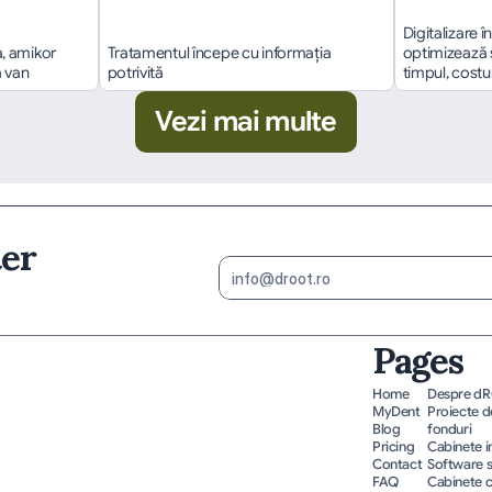
Digitalizare 
 amikor 
Tratamentul începe cu informația 
optimizează 
a van
potrivită
timpul, costuri
Vezi mai multe
ter
Pages
Home
Despre d
MyDent
Proiecte de
Blog
fonduri
Pricing
Cabinete 
Contact
Software 
FAQ
Cabinete c