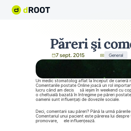
Păreri şi come
7 sept. 2015
General
Un medic stomatolog aflat la început de carieră mă 
Comentariile postate Online joacă un rol important
lucru când am decis     să ieşim în weekend cu cop
o cheltuială bazată în întregime pe păreri postate
oamenii sunt influenţaţi de dovezile sociale.
Deci, comentarii sau păreri? Până la urmă părerile 
Comentariul unui pacient este părerea lui despre ti
promovare,     ele influenţează.