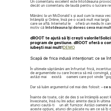
Un comentariu excelent este întotdeauna provoca
decât un comentariu de laudă pentru o lucrare reu
Mănânc la un McDonald`s şi aud cum la masa vecină
întâmplă şi Online, însă pe o scară mult mai largă
care se află. Internetul le     oferă un mediu în ca
motiv că 
întotdeauna îşi doresc ceva mai mul
dROOT te ajută să îți crești valorile!
Solic
program de gestiune. dROOT oferă o conex
iubești mai mult!
DEMO
Scapă de frica indusă intenţionat: ce se î
În ultimele săptămâni am înfruntat frică, incertitu
de argumentele cu care încerca să mă convingă, pe
astăzi mai     există     oameni care pot vinde 
"go
Dar să luăm argumentul cel mai des folosit: 
- ce 
Înainte de toate, cât de des ţi se întâmplă acest l
învecinate, însă nu îmi aduc aminte dacă în ultima 
atunci caută-ti     un alt furnizor. Astăzi oamenii 
aceste opţiuni, atunci din păcate nu am ce să îţi 