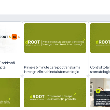
T schimbă 
ptă 
Primele 5 minute care pot transforma 
Control total 
întreaga zi în cabinetul stomatologic
stomatologice