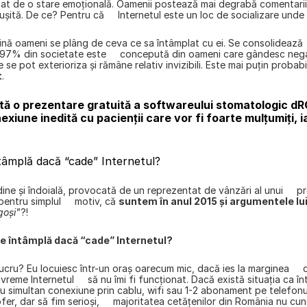
t de o stare emoţională. Oamenii postează mai degrabă comentarii  
şită. De ce? Pentru că     Internetul este un loc de socializare unde
 oameni se plâng de ceva ce sa întâmplat cu ei. Se consolidează    
. 97% din societate este     concepută din oameni care gândesc negativ
re se pot exterioriza şi rămâne relativ invizibili. Este mai puţin probab
t
.
ită o prezentare gratuită a softwareului stomatologic dRO
iune inedită cu pacienții care vor fi foarte mulțumiți, i
ntâmplă dacă “cade” Internetul?
dine şi îndoială, provocată de un reprezentat de vânzări al unui     pr
ntru simplul     motiv, că 
suntem în anul 2015 şi argumentele lui
goşi"
?!
se întâmplă dacă “cade” Internetul?
ucru? Eu locuiesc într-un oraş oarecum mic, dacă ies la marginea     c
vreme Internetul     să nu îmi fi funcţionat. Dacă există situaţia ca 
au simultan conexiune prin cablu, wifi sau 1-2 abonament pe telefonul mo
ofer, dar să fim serioşi,     majoritatea cetăţenilor din România nu c