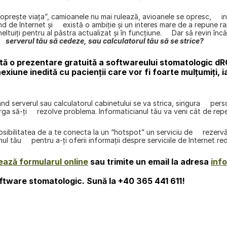
opreşte viaţa”, camioanele nu mai rulează, avioanele se opresc,     in
de Internet şi     există o ambiţie şi un interes mare de a repune rapi
eltuiţi pentru al păstra actualizat şi în funcţiune.     Dar să revin în
     serverul tău să cedeze, sau calculatorul tău să se strice?
ită o prezentare gratuită a softwareului stomatologic dRO
iune inedită cu pacienții care vor fi foarte mulțumiți, i
d serverul sau calculatorul cabinetului se va strica, singura     persoa
erga să-ţi     rezolve problema. Informaticianul tău va veni cât de rep
osibilitatea de a te conecta la un “hotspot” un serviciu de     rezerv
ul tău     pentru a-ţi oferii informaţii despre serviciile de Internet r
ază formularul online
 sau trimite un email la adresa 
inf
oftware stomatologic. Sună la 
+40 365 441 611!
înapoi