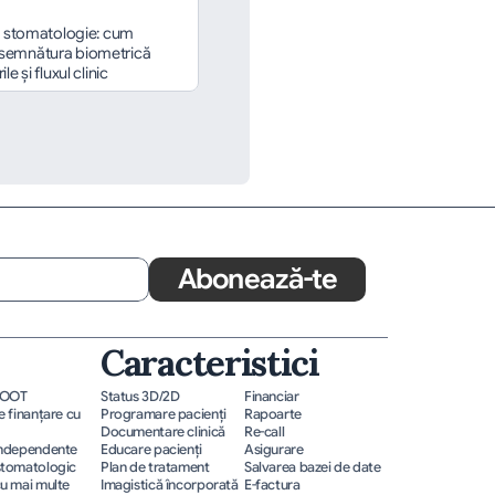
în stomatologie: cum 
semnătura biometrică 
le și fluxul clinic
Abonează-te
Caracteristici
ROOT
Status 3D/2D
Financiar
 finanțare cu 
Programare pacienţi
Rapoarte
Documentare clinică
Re-call
independente
Educare pacienţi
Asigurare
stomatologic
Plan de tratament
Salvarea bazei de date
u mai multe 
Imagistică încorporată
E-factura