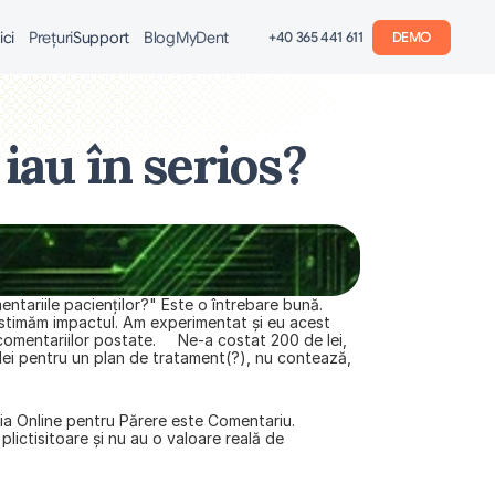
ici
Preţuri
Support
Blog
MyDent
+40 365 441 611
DEMO
 iau în serios?
ntariile pacienţilor?" Este o întrebare bună. 
bestimăm impactul. Am experimentat şi eu acest 
mentariilor postate.     Ne-a costat 200 de lei, 
lei pentru un plan de tratament(?), nu contează, 
gia Online pentru Părere este Comentariu. 
lictisitoare şi nu au o valoare reală de 