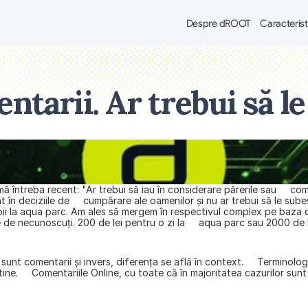
Despre dROOT
Caracterist
ntarii. Ar trebui să le
întreba recent: "Ar trebui să iau în considerare părerile sau     come
 în deciziile de     cumpărare ale oamenilor şi nu ar trebui să le su
ii la aqua parc. Am ales să mergem în respectivul complex pe baza co
 de necunoscuţi. 200 de lei pentru o zi la     aqua parc sau 2000 de 
sunt comentarii şi invers, diferenţa se află în context.     Terminolo
ne.     Comentariile Online, cu toate că în majoritatea cazurilor sunt p