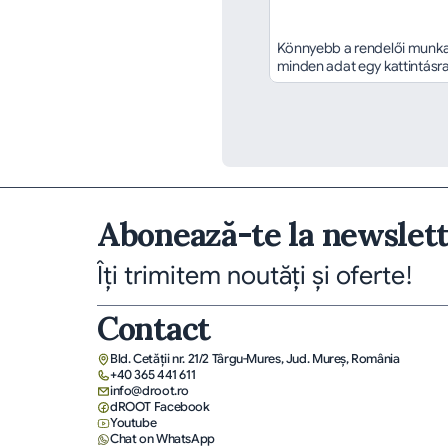
Könnyebb a rendelői munka,
minden adat egy kattintásr
Abonează-te la newslet
Îți trimitem noutăți și oferte!
Contact
Bld. Cetății nr. 21/2 Târgu-Mures, Jud. Mureş, România
+40 365 441 611
info@droot.ro
dROOT Facebook
Youtube
Chat on WhatsApp