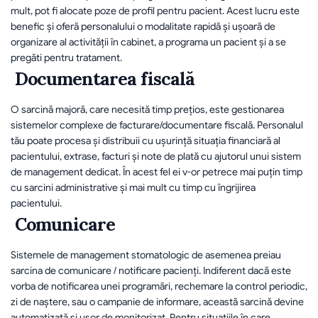
mult, pot fi alocate poze de profil pentru pacient. Acest lucru este 
benefic și oferă personalului o modalitate rapidă și ușoară de 
organizare al activității în cabinet, a programa un pacient și a se 
pregăti pentru tratament.
 Documentarea fiscală 
O sarcină majoră, care necesită timp prețios, este gestionarea 
sistemelor complexe de facturare/documentare fiscală. Personalul 
tău poate procesa și distribuii cu ușurință situația financiară al 
pacientului, extrase, facturi și note de plată cu ajutorul unui sistem 
de management dedicat. În acest fel ei v-or petrece mai puțin timp 
cu sarcini administrative și mai mult cu timp cu îngrijirea 
pacientului.
 Comunicare 
Sistemele de management stomatologic de asemenea preiau 
sarcina de comunicare / notificare pacienți. Indiferent dacă este 
vorba de notificarea unei programări, rechemare la control periodic, 
zi de naștere, sau o campanie de informare, această sarcină devine 
automatizată și ușor de monitorizat. Pentru situațiile în care 