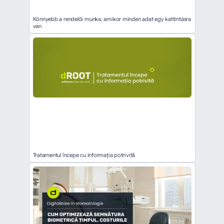
Könnyebb a rendelői munka, amikor minden adat egy kattintásra 
van
Tratamentul începe cu informația potrivită