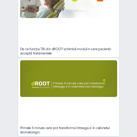
De ce funcția TBI din dROOT schimbă modul în care pacienții 
acceptă tratamentele
Primele 5 minute care pot transforma întreaga zi în cabinetul 
stomatologic