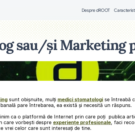
Despre dROOT
Caracterist
log sau/și Marketing
ing
 sunt obișnuite, mulți 
medici stomatologi
 se întreabă c
 banală pare întrebarea, ea există și necesită un răspuns.
inim ca o platformă de Internet prin care poți  publica art
in care vorbești despre 
experiențe profesionale
, faci rec
 ce vrei celor care sunt interesați de tine.