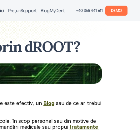
ici
Preţuri
Support
Blog
MyDent
+40 365 441 611
DEMO
 prin dROOT?
e este efectiv, un 
Blog
 sau de ce ar trebui 
icole, în scop personal sau din motive de 
omandări medicale sau propui 
tratamente 