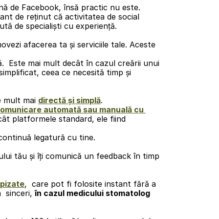
ă de Facebook, însă practic nu este. 
ant de reținut că activitatea de social  
ă de specialiști cu experiență. 
simplificat, ceea ce necesită timp și 
e mult mai 
directă și simplă
.
omunicare automată sau manuală cu 
t platformele standard, ele fiind 
 continuă legatură cu tine.
ui tău și îți comunică un feedback în timp 
ipizate
,  care pot fi folosite instant fără a 
 sinceri, 
în cazul medicului stomatolog 