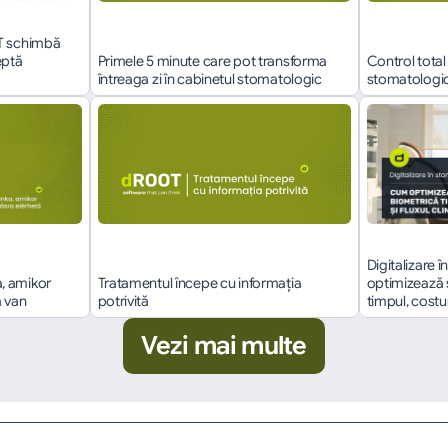
T schimbă 
ptă 
Primele 5 minute care pot transforma 
Control total 
întreaga zi în cabinetul stomatologic
stomatologice
Digitalizare 
 amikor 
Tratamentul începe cu informația 
optimizează 
a van
potrivită
timpul, costuri
Vezi mai multe