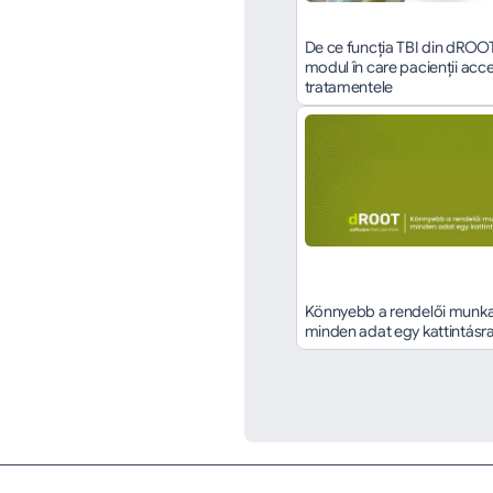
De ce funcția TBI din dROO
modul în care pacienții acce
tratamentele
Könnyebb a rendelői munka,
minden adat egy kattintásr