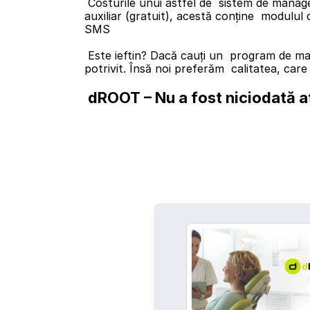
 Costurile unui astfel de  sistem de management în dROOT se configurează astfel: programul standard  este 100 Lei/lună/medic + personalul 
auxiliar (gratuit), acestă conține  modulul
SMS
 Este ieftin? Dacă cauți un  program de management Online fără costuri, atunci nu! Și în acest caz  din păcate nu te afli în locul cel mai 
potrivit. Însă noi preferăm  calitatea, care
dROOT – Nu a fost niciodată a