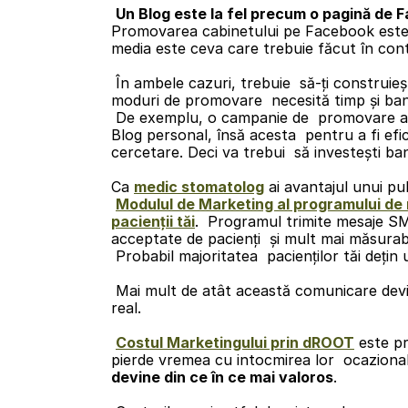
Un Blog este la fel precum o pagină de 
Promovarea cabinetului pe Facebook este
media este ceva care trebuie făcut în cont
 În ambele cazuri, trebuie  să-ți construiești publicul potrivit cu care poți comunica și căruia să  promovezi afacerea ta și serviciile tale. Aceste 
moduri de promovare  necesită timp și ban
 De exemplu, o campanie de  promovare al cabinetului tău pe Facebook este de 0.14 Lei / Like pagină.  Este mai mult decât în cazul creării unui 
Blog personal, însă acesta  pentru a fi efici
cercetare. Deci va trebui  să investești b
Ca 
medic stomatolog
 ai avantajul unui pu
Modulul de Marketing al programului 
pacienții tăi
.  Programul trimite mesaje SM
acceptate de pacienți  și mult mai măsurab
 Probabil majoritatea  pacienților tăi deți
 Mai mult de atât această comunicare dev
real.
Costul Marketingului prin dROOT
 este pr
pierde vremea cu intocmirea lor  ocazională
devine din ce în ce mai valoros
.