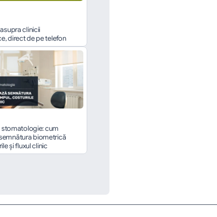
asupra clinicii 
, direct de pe telefon
în stomatologie: cum 
semnătura biometrică 
le și fluxul clinic