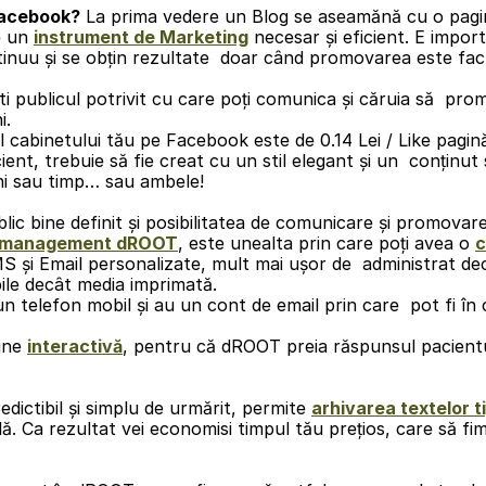
Facebook?
 La prima vedere un Blog se aseamănă cu o pagin
 un 
instrument de Marketing
 necesar și eficient. E import
inuu și se obțin rezultate  doar când promovarea este facut
i.
ent, trebuie să fie creat cu un stil elegant și un  conținut 
ani sau timp… sau ambele!
blic bine definit și posibilitatea de comunicare și promovar
de management dROOT
, este unealta prin care poți avea o 
c
S și Email personalizate, mult mai ușor de  administrat decâ
ile decât media imprimată.
n un telefon mobil și au un cont de email prin care  pot fi în
ine 
interactivă
, pentru că dROOT preia răspunsul pacientul
edictibil și simplu de urmărit, permite 
arhivarea textelor t
. Ca rezultat vei economisi timpul tău prețios, care să fim 