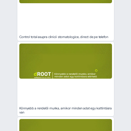
Control total asupra clinicii stomatologice, direct de pe telefon
Könnyebb a rendelői munka, amikor minden adat egy kattintásra 
van