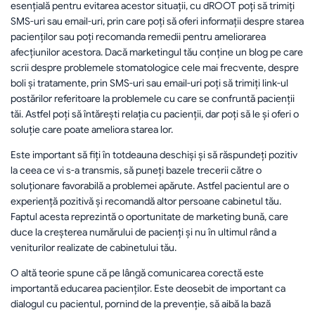
esențială pentru evitarea acestor situații, cu dROOT poți să trimiți 
SMS-uri sau email-uri, prin care poți să oferi informații despre starea 
pacienților sau poți recomanda remedii pentru ameliorarea 
afecțiunilor acestora. Dacă marketingul tău conține un blog pe care 
scrii despre problemele stomatologice cele mai frecvente, despre 
boli și tratamente, prin SMS-uri sau email-uri poți să trimiți link-ul 
postărilor referitoare la problemele cu care se confruntă pacienții 
tăi. Astfel poți să întărești relația cu pacienții, dar poți să le și oferi o 
soluție care poate ameliora starea lor.
Este important să fiți în totdeauna deschiși și să răspundeți pozitiv 
la ceea ce vi s-a transmis, să puneți bazele trecerii către o 
soluționare favorabilă a problemei apărute. Astfel pacientul are o 
experiență pozitivă și recomandă altor persoane cabinetul tău. 
Faptul acesta reprezintă o oportunitate de marketing bună, care 
duce la creșterea numărului de pacienți și nu în ultimul rând a 
veniturilor realizate de cabinetului tău.
O altă teorie spune că pe lângă comunicarea corectă este 
importantă educarea pacienților. Este deosebit de important ca 
dialogul cu pacientul, pornind de la prevenție, să aibă la bază 