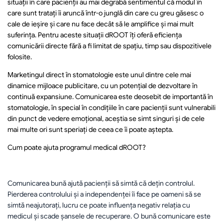
situații în care pacienții au mai degrabă sentimentul că modul în 
care sunt tratați îi aruncă într-o junglă din care cu greu găsesc o 
cale de ieșire și care nu face decât să le amplifice și mai mult 
suferința. Pentru aceste situații dROOT îți oferă eficiența 
comunicării directe fără a fi limitat de spațiu, timp sau dispozitivele 
folosite.
Marketingul direct în stomatologie este unul dintre cele mai 
dinamice mijloace publicitare, cu un potențial de dezvoltare în 
continuă expansiune. Comunicarea este deosebit de importantă în 
stomatologie, în special în condițiile în care pacienții sunt vulnerabili 
din punct de vedere emoțional, aceștia se simt singuri și de cele 
mai multe ori sunt speriați de ceea ce îi poate aștepta.
Cum poate ajuta programul medical dROOT?
Comunicarea bună ajută pacienții să simtă că dețin controlul. 
Pierderea controlului și a independenței îi face pe oameni să se 
simtă neajutorați, lucru ce poate influența negativ relația cu 
medicul și scade șansele de recuperare. O bună comunicare este 