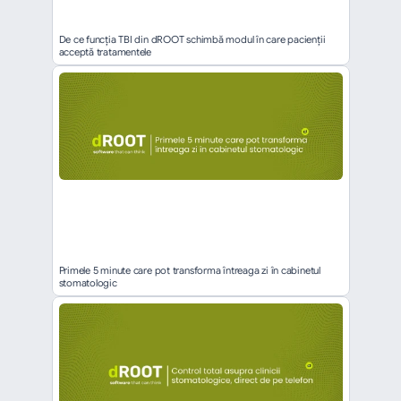
De ce funcția TBI din dROOT schimbă modul în care pacienții 
acceptă tratamentele
Primele 5 minute care pot transforma întreaga zi în cabinetul 
stomatologic