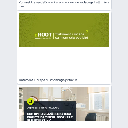
Könnyebb a rendelői munka, amikor minden adat egy kattintásra 
van
Tratamentul începe cu informația potrivită