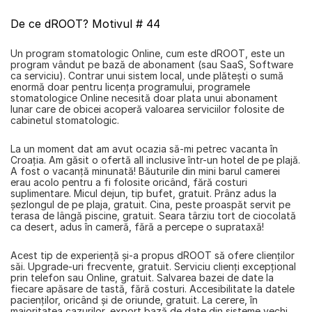
De ce dROOT? Motivul # 44
Un program stomatologic Online, cum este dROOT, este un 
program vândut pe bază de abonament (sau SaaS, Software 
ca serviciu). Contrar unui sistem local, unde plăteşti o sumă 
enormă doar pentru licenţa programului, programele 
stomatologice Online necesită doar plata unui abonament 
lunar care de obicei acoperă valoarea serviciilor folosite de 
cabinetul stomatologic.
La un moment dat am avut ocazia să-mi petrec vacanta în 
Croaţia. Am găsit o ofertă all inclusive într-un hotel de pe plajă. 
A fost o vacanță minunată! Băuturile din mini barul camerei 
erau acolo pentru a fi folosite oricând, fără costuri 
suplimentare. Micul dejun, tip bufet, gratuit. Prânz adus la 
şezlongul de pe plaja, gratuit. Cina, peste proaspăt servit pe 
terasa de lângă piscine, gratuit. Seara târziu tort de ciocolată 
ca desert, adus în cameră, fără a percepe o suprataxă!
Acest tip de experienţă și-a propus dROOT să ofere clienţilor 
săi. Upgrade-uri frecvente, gratuit. Serviciu clienţi excepţional 
prin telefon sau Online, gratuit. Salvarea bazei de date la 
fiecare apăsare de tastă, fără costuri. Accesibilitate la datele 
pacienţilor, oricând și de oriunde, gratuit. La cerere, în 
majoritatea cazurilor, export bază de date din sisteme vechi, 