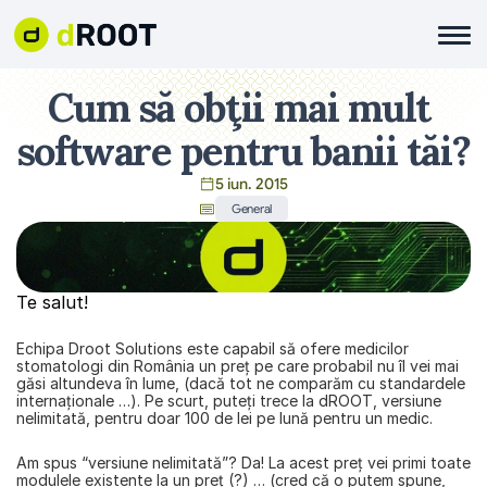
Cum să obţii mai mult 
software pentru banii tăi?
5 iun. 2015
General
Te salut!
Echipa Droot Solutions este capabil să ofere medicilor 
stomatologi din România un preţ pe care probabil nu îl vei mai 
găsi altundeva în lume, (dacă tot ne comparăm cu standardele 
internaţionale …). Pe scurt, puteţi trece la dROOT, versiune 
nelimitată, pentru doar 100 de lei pe lună pentru un medic.
Am spus “versiune nelimitată”? Da! La acest preţ vei primi toate 
modulele existente la un preţ (?) … (cred că o putem spune, 