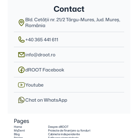
Contact
Bld. Cetății nr. 21/2 Târgu-Mures, Jud. Mureş, 
România
+40 365 441 611
info@droot.ro
dROOT Facebook
Youtube
Chat on WhatsApp
Pages
Home
Despre dROOT
MyDent
Proiecte de finanțare cu fonduri
Blog
Cabinete independente