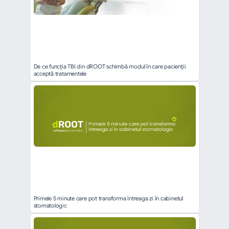
De ce funcția TBI din dROOT schimbă modul în care pacienții 
acceptă tratamentele
Primele 5 minute care pot transforma întreaga zi în cabinetul 
stomatologic