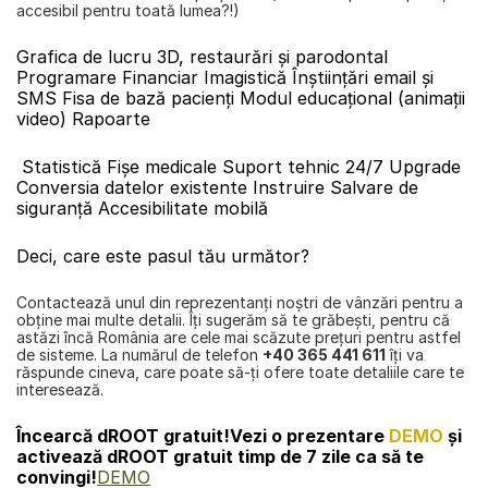
accesibil pentru toată lumea?!)
Grafica de lucru 3D, restaurări și parodontal 
Programare Financiar Imagistică Înştiinţări email și 
SMS Fisa de bază pacienţi Modul educaţional (animaţii 
video) Rapoarte
 Statistică Fișe medicale Suport tehnic 24/7 Upgrade 
Conversia datelor existente Instruire Salvare de 
siguranţă Accesibilitate mobilă
Deci, care este pasul tău următor?
Contactează unul din reprezentanţi noştri de vânzări pentru a 
obţine mai multe detalii. Îţi sugerăm să te grăbeşti, pentru că 
astăzi încă România are cele mai scăzute preţuri pentru astfel 
de sisteme. La numărul de telefon 
+40 365 441 611
 îţi va 
răspunde cineva, care poate să-ți ofere toate detaliile care te 
interesează.
Încearcă dROOT gratuit!
Vezi o prezentare 
DEMO
 și 
activează dROOT gratuit timp de 7 zile ca să te 
convingi!
DEMO