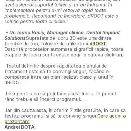
avut asigurat suportul tehnic și m-au îndrumat în 
implementare pentru a-mi rezolva rapid toate 
problemele. Recomand cu încredere, dROOT este o 
soluție pentru toate clinicile.”
- Dr. Ioana Baciu, Manager clinică, Dental Implant 
Solutions
Suprafața de lucru 3D este una dintre 
funcțiile de top, folosite de utilizatorii 
dROOT
. 
Datorită proceselor automate și graficii rapide, toate 
etapele de lucru sunt reduse doar la câteva click-uri. 
 Testul definitiv despre rapiditatea planului de 
tratament este să te convingi singur, făcând o 
comparație între un plan realizat clasic și unul în 
dROOT.
 Însă pentru ca să poți face acest lucru, în primul 
rând trebuie să încerci programul. 
 Iar din cauza asta, îți oferim 7 zile gratuite, în care să 
testezi programul și să te convingi singur.
Cere acum o 
prezentare
Andrei BOTA
,