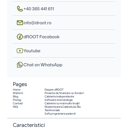
+40 365 441 611
info@droot.ro
dROOT Facebook
Youtube
Chat on WhatsApp
Pages
Home
Despre dROOT
MyDent
Proiecte de finanțare cu fonduri
Blog
Cabinete independente
Pricing
Software stomatologic
Contact
Cabinete cu mai multe locații
FAQ
Modernizarea Cabinetului Tău
Testimoniale
Soft programare pacienti
Caracteristici