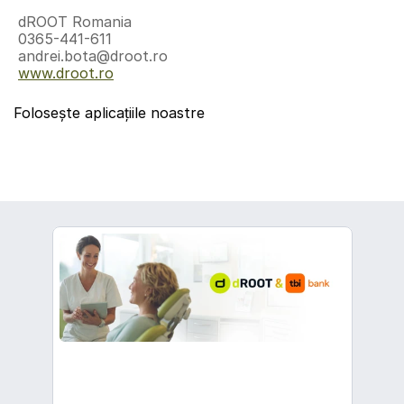
 dROOT Romania
 0365-441-611
 andrei.bota@droot.ro
www.droot.ro
Folosește aplicațiile noastre
înapoi