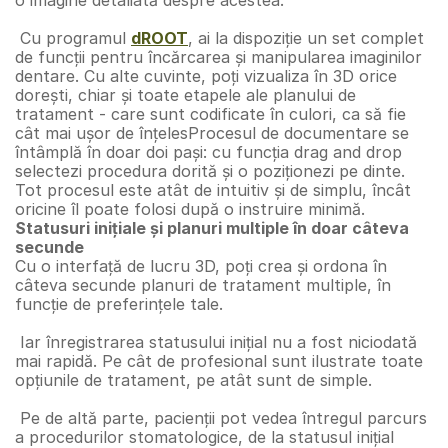
o imagine detaliată despre acestea. 
 Cu programul 
dROOT
, ai la dispoziție un set complet 
de funcții pentru încărcarea și manipularea imaginilor 
dentare. Cu alte cuvinte, poți vizualiza în 3D orice 
dorești, chiar și toate etapele ale planului de 
tratament - care sunt codificate în culori, ca să fie 
cât mai ușor de înțelesProcesul de documentare se 
întâmplă în doar doi pași: cu funcția drag and drop 
selectezi procedura dorită și o poziționezi pe dinte. 
Tot procesul este atât de intuitiv și de simplu, încât 
oricine îl poate folosi după o instruire minimă.
Statusuri inițiale și planuri multiple în doar câteva 
secunde
Cu o interfață de lucru 3D, poți crea și ordona în 
câteva secunde planuri de tratament multiple, în 
funcție de preferințele tale. 
 Iar înregistrarea statusului inițial nu a fost niciodată 
mai rapidă. Pe cât de profesional sunt ilustrate toate 
opțiunile de tratament, pe atât sunt de simple.
 Pe de altă parte, pacienții pot vedea întregul parcurs 
a procedurilor stomatologice, de la statusul inițial 