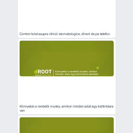
Control total asupra clinicii stomatologice, direct de pe telefon
Könnyebb a rendelői munka, amikor minden adat egy kattintásra 
van