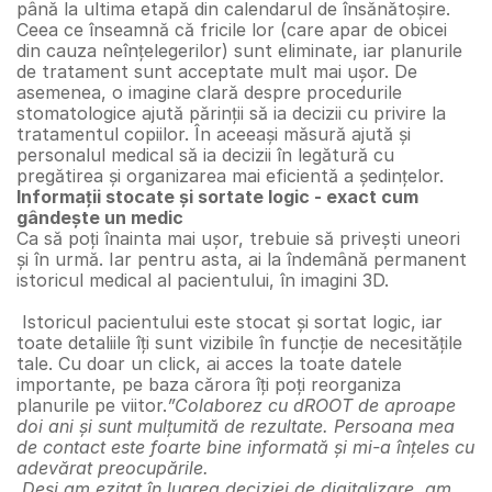
până la ultima etapă din calendarul de însănătoșire. 
Ceea ce înseamnă că fricile lor (care apar de obicei 
din cauza neînțelegerilor) sunt eliminate, iar planurile 
de tratament sunt acceptate mult mai ușor. De 
asemenea, o imagine clară despre procedurile 
stomatologice ajută părinții să ia decizii cu privire la 
tratamentul copiilor. În aceeași măsură ajută și 
personalul medical să ia decizii în legătură cu 
pregătirea și organizarea mai eficientă a ședințelor.
Informații stocate și sortate logic - exact cum 
gândește un medic
Ca să poți înainta mai ușor, trebuie să privești uneori 
și în urmă. Iar pentru asta, ai la îndemână permanent 
istoricul medical al pacientului, în imagini 3D.
 Istoricul pacientului este stocat și sortat logic, iar 
toate detaliile îți sunt vizibile în funcție de necesitățile 
tale. Cu doar un click, ai acces la toate datele 
importante, pe baza cărora îți poți reorganiza 
planurile pe viitor.
”Colaborez cu dROOT de aproape 
doi ani și sunt mulțumită de rezultate. Persoana mea 
de contact este foarte bine informată și mi-a înțeles cu 
adevărat preocupările.
 Deși am ezitat în luarea deciziei de digitalizare, am 