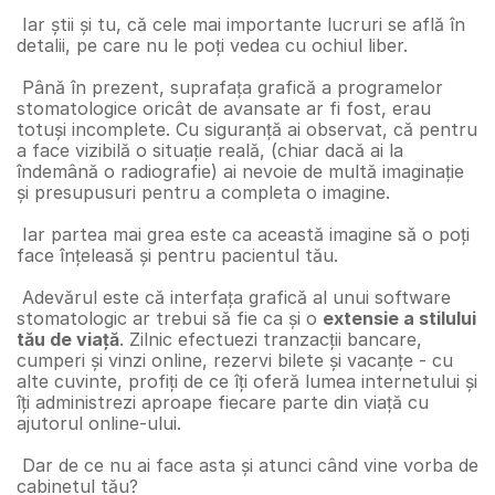
 Iar știi și tu, că cele mai importante lucruri se află în 
detalii, pe care nu le poți vedea cu ochiul liber.
 Până în prezent, suprafața grafică a programelor 
stomatologice oricât de avansate ar fi fost, erau 
totuși incomplete. Cu siguranță ai observat, că pentru 
a face vizibilă o situație reală, (chiar dacă ai la 
îndemână o radiografie) ai nevoie de multă imaginație 
și presupusuri pentru a completa o imagine. 
 Iar partea mai grea este ca această imagine să o poți 
face înțeleasă și pentru pacientul tău.
 Adevărul este că interfața grafică al unui software 
stomatologic ar trebui să fie ca și o 
extensie a stilului 
tău de viață
. Zilnic efectuezi tranzacții bancare, 
cumperi și vinzi online, rezervi bilete și vacanțe - cu 
alte cuvinte, profiți de ce îți oferă lumea internetului și 
îți administrezi aproape fiecare parte din viață cu 
ajutorul online-ului.
 Dar de ce nu ai face asta și atunci când vine vorba de 
cabinetul tău?