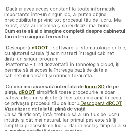
 Dacă ai avea acces constant la toate informațiile 
importante într-un singur loc, ai putea obține 
predictibilitate privind tot procesul tău de lucru. Mai 
exact, asta ar însemna și să iei decizii mai bune.
Cum este să ai o imagine completă despre cabinetul 
tău într-o singură fereastră
Descoperă 
dROOT
 - software-ul stomatologic online, 
cu ajutorul căreia îți administrezi întregul cabinet 
dintr-un singur program. 
 Platforma - fiind dezvoltată în tehnologia cloud, îți 
permite să ai acces la întreaga bază de date a 
cabinetului oricând și oriunde te-ai afla. 
 Cu 
cea mai avansată interfață de 
lucru 3D
 de pe 
piață
, 
dROOT
 simplifică toate procedurile la doar 
câteva click-uri și îți oferă libertatea maximă în ceea 
ce privește procesul tău de lucru.
Descoperă dROOT
Vizualizare detaliată, plină de viață
Ca să fii eficient, întâi trebuie să ai un flux de lucru 
intuitiv și cât mai natural. Iar primul pas este să îți 
simplifici procesele de lucru, dar în același timp să ai și 