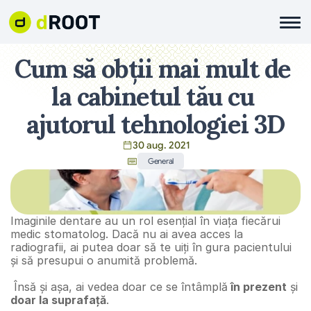
Cum să obții mai mult de 
la cabinetul tău cu 
ajutorul tehnologiei 3D
30 aug. 2021
General
Imaginile dentare au un rol esențial în viața fiecărui 
medic stomatolog. Dacă nu ai avea acces la 
radiografii, ai putea doar să te uiți în gura pacientului 
și să presupui o anumită problemă.
 Însă și așa, ai vedea doar ce se întâmplă
 în prezent
 și 
doar la suprafață
.