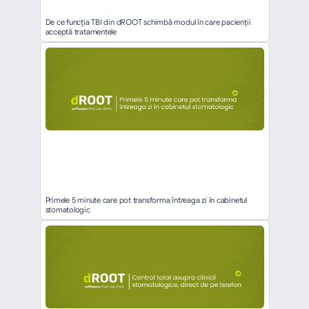
De ce funcția TBI din dROOT schimbă modul în care pacienții 
acceptă tratamentele
Primele 5 minute care pot transforma întreaga zi în cabinetul 
stomatologic