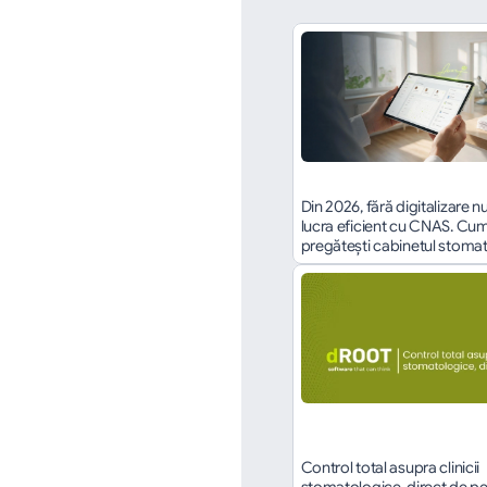
Din 2026, fără digitalizare nu
lucra eficient cu CNAS. Cum î
pregătești cabinetul stoma
Control total asupra clinicii 