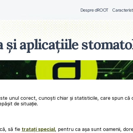
Despre dROOT
Caracterist
și aplicațiile stomato
ste unul corect, cunoști chiar și statisticile, care spun că 
epășit de situație.
că, să fie 
tratați special
, pentru ca așa sunt oamenii, dore