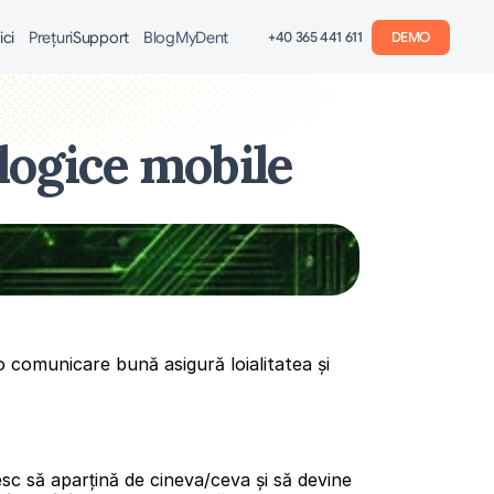
ici
Preţuri
Support
Blog
MyDent
+40 365 441 611
DEMO
logice mobile
o comunicare bună asigură loialitatea și 
sc să aparțină de cineva/ceva și să devine 