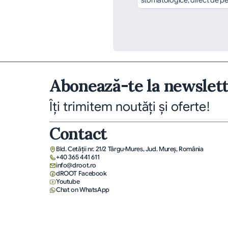
stomatologice, direct de pe
Abonează-te la newslet
Îți trimitem noutăți și oferte!
Contact
Bld. Cetății nr. 21/2 Târgu-Mures, Jud. Mureş, România
+40 365 441 611
info@droot.ro
dROOT Facebook
Youtube
Chat on WhatsApp