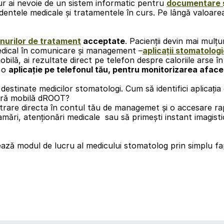
igur ai nevoie de un sistem informatic pentru 
documentare ș
dentele medicale și tratamentele în curs. Pe lângă valoarea
anurilor de tratament
 acceptate
. Pacienții devin mai mulțu
edical în comunicare și management –
aplicații stomatolog
ilă, ai rezultate direct pe telefon despre caloriile arse î
 o 
aplicație pe telefonul tău, pentru monitorizarea afacer
 destinate medicilor stomatologi. Cum să identifici aplicația 
stră mobilă dROOT?
strare directa în contul tău de managemet și o accesare rapi
amări, atenționări medicale  sau să primești instant imagisti
zează modul de lucru al medicului stomatolog prin simplu fa
înapoi