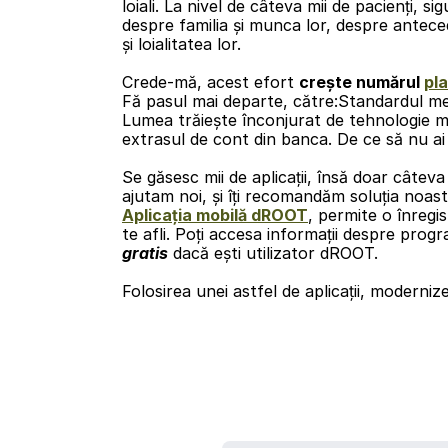
loiali. La nivel de câteva mii de pacienți, s
despre familia și munca lor, despre antece
și loialitatea lor.
Crede-mă, acest efort 
crește numărul 
pl
Fă pasul mai departe, către:Standardul m
Lumea trăiește înconjurat de tehnologie mob
extrasul de cont din banca. De ce să nu ai
Se găsesc mii de aplicații, însă doar câteva
ajutam noi, și îți recomandăm soluția noa
Aplicația mobilă dROOT
, permite o înregi
te afli. Poți accesa informații despre progr
gratis
 dacă ești utilizator dROOT.
Folosirea unei astfel de aplicații, moderni