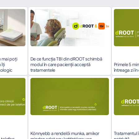
 mai poți 
De ce funcția TBI din dROOT schimbă 
ți 
modul în care pacienții acceptă 
Primele 5 min
tologic
tratamentele
întreaga zi î
Könnyebb a rendelői munka, amikor 
Tratamentul î