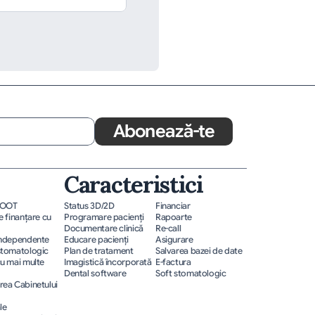
Abonează-te
Caracteristici
ROOT
Status 3D/2D
Financiar
 finanțare cu 
Programare pacienţi
Rapoarte
Documentare clinică
Re-call
independente
Educare pacienţi
Asigurare
stomatologic
Plan de tratament
Salvarea bazei de date
u mai multe 
Imagistică încorporată
E-factura
Dental software
Soft stomatologic
ea Cabinetului 
le