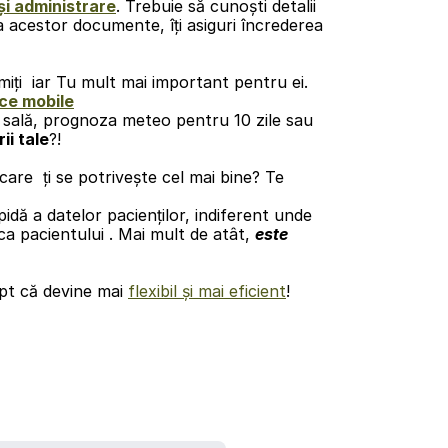
i administrare
. Trebuie să cunoști detalii 
 acestor documente, îți asiguri încrederea 
miți  iar Tu mult mai important pentru ei.
ice mobile
n sală, prognoza meteo pentru 10 zile sau 
ii tale
?!
care  ți se potrivește cel mai bine? Te 
dă a datelor pacienților, indiferent unde 
ca pacientului . Mai mult de atât, 
este 
pt că devine mai 
flexibil și mai eficient
!