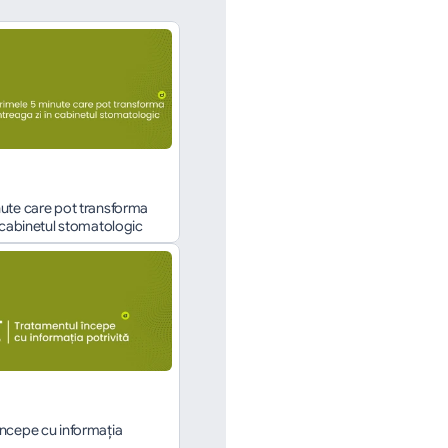
ute care pot transforma 
n cabinetul stomatologic
ncepe cu informația 