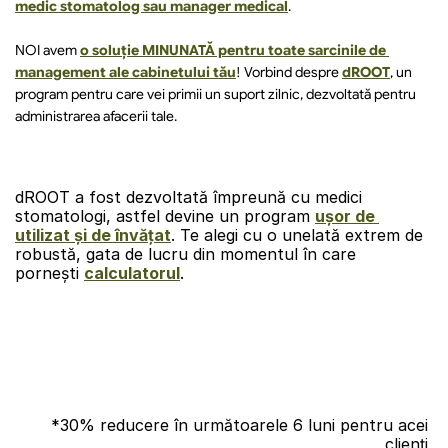
medic stomatolog sau manager medical
.
NOI avem 
o soluție MINUNATĂ pentru toate sarcinile de 
management ale cabinetului tău
! Vorbind despre 
dROOT
, un 
program pentru care vei primii un suport zilnic, dezvoltată pentru 
administrarea afacerii tale.
dROOT a fost dezvoltată împreună cu medici 
stomatologi, astfel devine un program 
ușor de 
utilizat și de învățat
. Te alegi cu o unelată extrem de 
robustă, gata de lucru din momentul în care 
porneşti 
calculatorul
.
*
30% reducere în următoarele 6 luni pentru acei 
clienți,