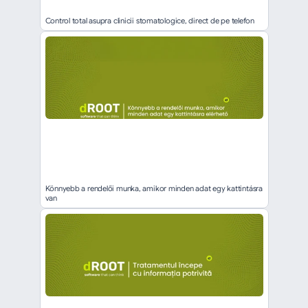
Control total asupra clinicii stomatologice, direct de pe telefon
Könnyebb a rendelői munka, amikor minden adat egy kattintásra 
van