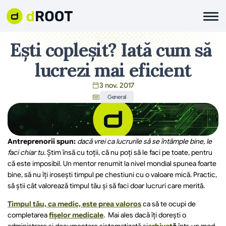
Ești copleșit? Iată cum să 
lucrezi mai eficient
3 nov. 2017
General
Antreprenorii spun:
dacă vrei ca lucrurile să se întâmple bine, le 
faci chiar tu.
 Știm însă cu toții, că nu poți să le faci pe toate, pentru 
că este imposibil. Un mentor renumit la nivel mondial spunea foarte 
bine, să nu îți irosești timpul pe chestiuni cu o valoare mică. Practic, 
să știi cât valorează timpul tău și să faci doar lucruri care merită.
Timpul tău, ca medic, este prea valoros
 ca să te ocupi de 
completarea 
fișelor medicale
.  Mai ales dacă îți dorești o 