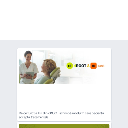
înapoi
De ce funcția TBI din dROOT schimbă modul în care pacienții 
acceptă tratamentele