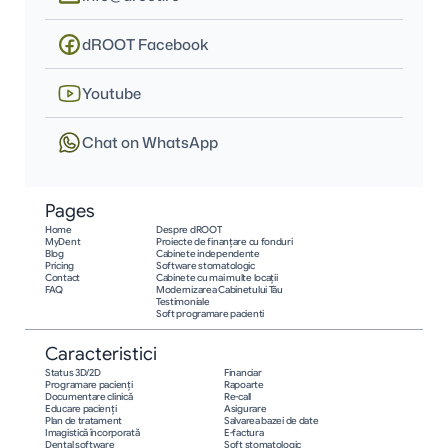
dROOT Facebook
Youtube
Chat on WhatsApp
Pages
Home
Despre dROOT
MyDent
Proiecte de finanțare cu fonduri
Blog
Cabinete independente
Pricing
Software stomatologic
Contact
Cabinete cu mai multe locații
FAQ
Modernizarea Cabinetului Tău
Testimoniale
Soft programare pacienti
Caracteristici
Status 3D/2D
Financiar
Programare pacienţi
Rapoarte
Documentare clinică
Re-call
Educare pacienţi
Asigurare
Plan de tratament
Salvarea bazei de date
Imagistică încorporată
E-factura
Dental software
Soft stomatologic