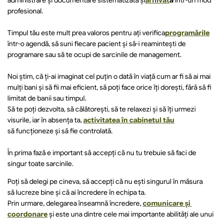
administrare și documentare sistematizată și
arhivat
ă
 într-un mod 
profesional.
Timpul tău este mult prea valoros pentru ați verifica
programările
într-o agendă, să suni fiecare pacient și să-i reamintești de 
programare sau să te ocupi de sarcinile de management.
Noi știm, că ți-ai imaginat cel puțin o dată în viață cum ar fi să ai mai 
mulți bani și să fii mai eficient, să poți face orice îți dorești, fără să fi 
limitat de banii sau timpul.
Să te poți dezvolta, să călătorești, să te relaxezi și să îți urmezi 
visurile, iar în absența ta, 
activitatea în cabinetul tău
să funcționeze și să fie controlată.
În prima fază e important să accepți că nu tu trebuie să faci de 
singur toate sarcinile.
Poți să delegi pe cineva, să accepți că nu ești singurul în măsura 
să lucreze bine și că ai încredere în echipa ta.
Prin urmare, delegarea înseamnă încredere, 
comunicare și 
coordonare
 și este una dintre cele mai importante abilități ale unui 