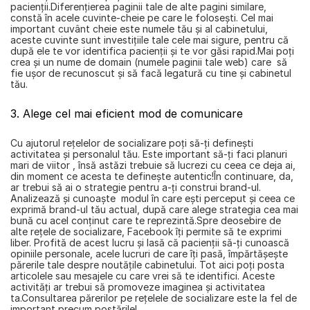
pacienții.Diferențierea paginii tale de alte pagini similare, 
constă în acele cuvinte-cheie pe care le folosești. Cel mai 
important cuvânt cheie este numele tău și al cabinetului, 
aceste cuvinte sunt investițiile tale cele mai sigure, pentru că 
după ele te vor identifica pacienții și te vor găsi rapid.Mai poți 
crea și un nume de domain (numele paginii tale web) care  să 
fie ușor de recunoscut și să facă legatură cu tine și cabinetul 
tău.
3. Alege cel mai eficient mod de comunicare
Cu ajutorul rețelelor de socializare poți să-ți definești 
activitatea și personalul tău. Este important să-ți faci planuri 
mari de viitor , însă astăzi trebuie să lucrezi cu ceea ce deja ai, 
din moment ce acesta te definește autentic!În continuare, da, 
ar trebui să ai o strategie pentru a-ți construi brand-ul. 
Analizează și cunoaște  modul în care ești perceput și ceea ce 
exprimă brand-ul tău actual, după care alege strategia cea mai 
bună cu acel conținut care te reprezintă.Spre deosebire de 
alte rețele de socializare, Facebook îți permite să te exprimi 
liber. Profită de acest lucru și lasă că pacienții să-ți cunoască 
opiniile personale, acele lucruri de care îți pasă, împărtășește 
părerile tale despre noutățile cabinetului. Tot aici poți posta 
articolele sau mesajele cu care vrei să te identifici. Aceste 
activități ar trebui să promoveze imaginea și activitatea 
ta.Consultarea părerilor pe rețelele de socializare este la fel de 
important precum postările!