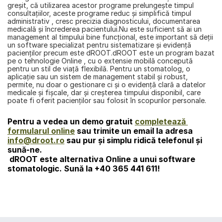
greșit, că utilizarea acestor programe prelungește timpul 
consultațiilor, aceste programe reduc și simplifică timpul 
administrativ , cresc precizia diagnosticului, documentarea 
medicală și încrederea pacientului.Nu este suficient să ai un 
management al timpului bine funcțional, este important să deții 
un software specializat pentru sistematizare și evidență 
pacienților precum este dROOT.dROOT este un program bazat 
pe o tehnologie Online , cu o extensie mobilă concepută 
pentru un stil de viață flexibilă. Pentru un stomatolog, o 
aplicație sau un sistem de management stabil și robust, 
permite, nu doar o gestionare ci și o evidență clară a datelor 
medicale și fișcale, dar și creșterea timpului disponibil, care 
poate fi oferit pacienților sau folosit în scopurilor personale.
Pentru a vedea un demo gratuit 
completează 
formularul online
 sau trimite un email la adresa 
info@droot.ro
 sau pur şi simplu ridică telefonul şi 
sună-ne. 
dROOT
 este alternativa Online a unui software 
stomatologic. Sună la 
+40 365 441 611!
înapoi