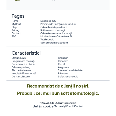
Pages
Home
Despre dROOT
MyDent
Proiecte de finanțare cu fonduri
Blog
Cabinete independente
Pricing
Software stomatologic
Contact
Cabinete cu mai multe locații
FAQ
Modernizarea Cabinetului Tău
Testimoniale
Soft programare pacienti
Caracteristici
Status 3D/2D
Financiar
Programare pacienţi
Rapoarte
Documentare clinică
Re-call
Educare pacienţi
Asigurare
Plan de tratament
Salvarea bazei de date
Imagistică încorporată
E-factura
Dental software
Soft stomatologic
Recomandat de clienții noștri.
Probabil cel mai bun soft stomatologic.
© 2026 dROOT. All rights reserved
Setări cookie.
Termeni și Condiții
Contact