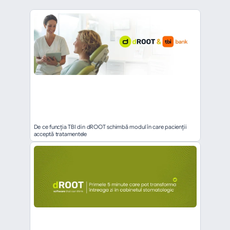
De ce funcția TBI din dROOT schimbă modul în care pacienții 
acceptă tratamentele