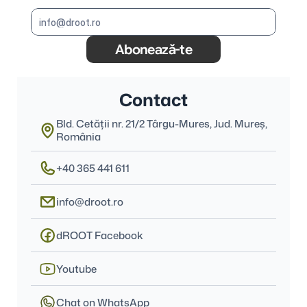
Abonează-te
Contact
Bld. Cetății nr. 21/2 Târgu-Mures, Jud. Mureş, 
România
+40 365 441 611
info@droot.ro
dROOT Facebook
Youtube
Chat on WhatsApp