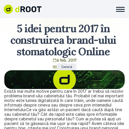
5 idei pentru 2017 în 
construirea brand-ului 
stomatologic Online 
6 feb. 2017
General
Există mai multe motive pentru care în 2017 ar trebui să rezolvi 
problema brand-ului cabinetului tău. Probabil cel mai important 
motiv este lumea digitalizată în care trăim, unde oamenii caută 
informații despre cineva sau despre ceva prin intemediul 
Internetului.Ce va găsi astăzi un pacient dacă caută după tine 
sau cabinetul tău? Cât de rapid este calea spre informațiile 
despre cabinetul sau personalul tău? Cum ai putea să ajuți un 
pacient să te găsească mai ușor și mai rapid? Avem câteva idei 
pentru tine, citește mai jos! Construirea unui brand personal 