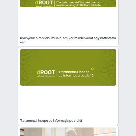
Könnyebb a rendelői munka, amikor minden adat egy kattintásra 
van
Tratamentul începe cu informația potrivită