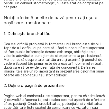
pentru un cabinet stomatologic, nu este atât de complicat pe 
cât pare.
Noi îți oferim 5 unelte de bază pentru ați ușura 
pașii spre transformare:
1. Definește brand-ul tău
Cea mai dificilă problemă în formarea unui brand este simplul 
fapt de a-l defini, după care să-l faci cunoscut.Este important 
să faci public informațiile despre existența, abilitățile tale, 
valorile adevărate, cunoștințele și experiența ta profesională. 
Menționează despre talentul tău unic și exprimă-ți punctul de 
vedere.Scopul tău primar este de a exista în domeniul virtual , 
după care să te evidențiezi față de concurență. Definirea 
imaginii tale are un rol important în prezentarea celor mai bune 
oferte ale cabinetului tău stomatologic.
2. Deține o pagină de prezentare
Pagina web al cabinetului este important, pentru că stimulează 
și dezvoltă afacerea ta, este calea cea mai ușoară de ofertare 
către pacienți. Crește credibilitatea, potențialul și vizibilitatea 
activității tale. Este spațiul de comunicare cu vizitatorii sau 