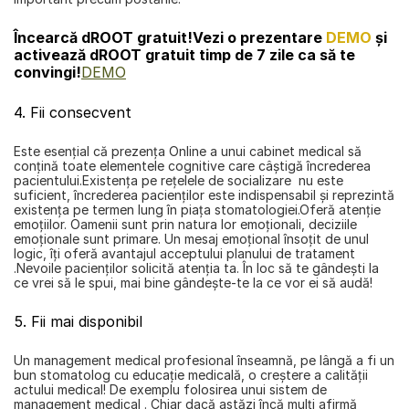
Încearcă dROOT gratuit!
Vezi o prezentare 
DEMO
 și 
activează dROOT gratuit timp de 7 zile ca să te 
convingi!
DEMO
4. Fii consecvent
Este esențial că prezența Online a unui cabinet medical să 
conțină toate elementele cognitive care câștigă încrederea 
pacientului.Existența pe rețelele de socializare  nu este 
suficient, încrederea pacienților este indispensabil și reprezintă 
existența pe termen lung în piața stomatologiei.Oferă atenție 
emoțiilor. Oamenii sunt prin natura lor emoționali, deciziile 
emoționale sunt primare. Un mesaj emoțional însoțit de unul 
logic, îți oferă avantajul acceptului planului de tratament 
.Nevoile pacienților solicită atenția ta. În loc să te gândești la 
ce vrei să le spui, mai bine gândește-te la ce vor ei să audă!
5. Fii mai disponibil
Un management medical profesional înseamnă, pe lângă a fi un 
bun stomatolog cu educație medicală, o creștere a calității 
actului medical! De exemplu folosirea unui sistem de 
management medical . Chiar dacă astăzi încă mulți afirmă 