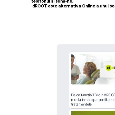
telefonul şi sună-ne. 
dROOT
 este alternativa Online a unui s
De ce funcția TBI din dROO
modul în care pacienții acce
tratamentele