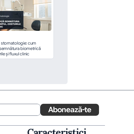
în stomatologie: cum 
semnătura biometrică 
le și fluxul clinic
Abonează-te
Caracteristici