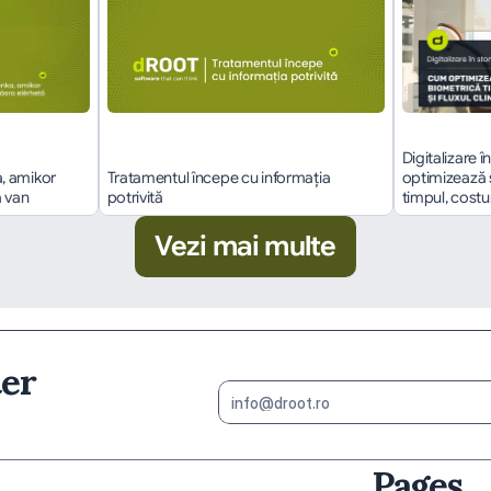
Digitalizare 
 amikor 
Tratamentul începe cu informația 
optimizează 
a van
potrivită
timpul, costuri
Vezi mai multe
ter
Pages