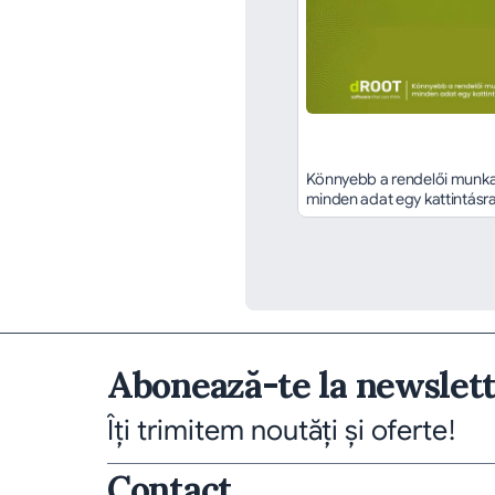
Könnyebb a rendelői munka,
minden adat egy kattintásr
Abonează-te la newslet
Îți trimitem noutăți și oferte!
Contact