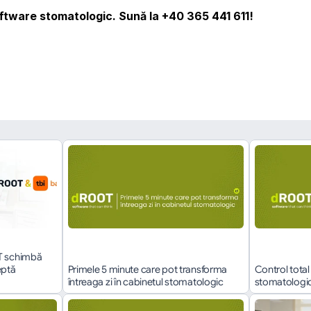
oftware stomatologic. Sună la 
+40 365 441 611!
înapoi
T schimbă 
ptă 
Primele 5 minute care pot transforma 
Control total 
întreaga zi în cabinetul stomatologic
stomatologice