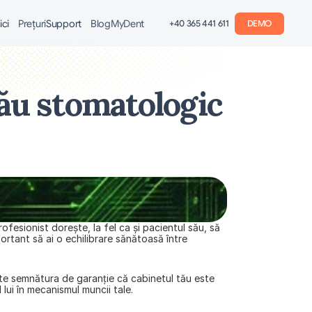
ici
Preţuri
Support
Blog
MyDent
+40 365 441 611
DEMO
ău stomatologic 
fesionist dorește, la fel ca și pacientul său, să 
ortant să ai o echilibrare sănătoasă între 
este semnătura de garanție că cabinetul tău este 
l lui în mecanismul muncii tale.