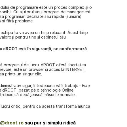
odului de programare este un proces complex și o 
sponibil. Cu ajutorul unui program de management 
liza programări detaliate sau rapide (sumare) 
ă și fără probleme.
e, echipa ta va avea un timp relaxant. Acest timp 
 valoroși pentru tine și cabinetul tău.
Cu dROOT ești în siguranță, se conformează 
ă programul de lucru. dROOT oferă libertatea 
i nevoie, este un browser și acces la INTERNET. 
a printr-un singur clic.
ministrativ sigur, întodeauna vă întrebați: - 
Este 
 dROOT, bazat pe o tehnologie Online, 
nu trebuie să depășească măsurile normale.
lucru critic, pentru că acesta transformă munca 
o@droot.ro
 sau pur şi simplu ridică 