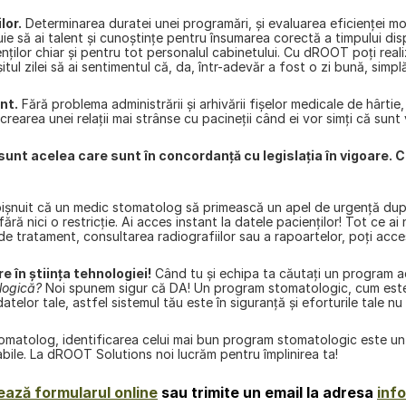
lor.
 Determinarea duratei unei programări, și evaluarea eficienței m
e să ai talent și cunoștințe pentru însumarea corectă a timpului di
nților chiar și pentru tot personalul cabinetului. Cu 
dROOT
 poți rea
itul zilei să ai sentimentul că, da, într-adevăr a fost o zi bună, simpl
nt.
 Fără problema administrării și arhivării fișelor medicale de hârti
i crearea unei relații mai strânse cu pacineții când ei vor simți că sunt
unt acelea care sunt în concordanță cu legislația în vigoare. 
ișnuit că un medic stomatolog să primească un apel de urgență dup
ără nici o restricție. Ai acces instant la datele pacienților! Tot ce a
de tratament, consultarea radiografiilor sau a rapoartelor, poţi acces
 în știința tehnologiei!
 Când tu și echipa ta căutați un program ad
logică?
 Noi spunem sigur că DA! Un program stomatologic, cum este
atelor tale, astfel sistemul tău este în siguranță și eforturile tale 
tomatolog, identificarea celui mai bun program stomatologic este un 
reabile. La dROOT Solutions noi lucrăm pentru împlinirea ta!
ază formularul online
 sau trimite un email la adresa 
inf