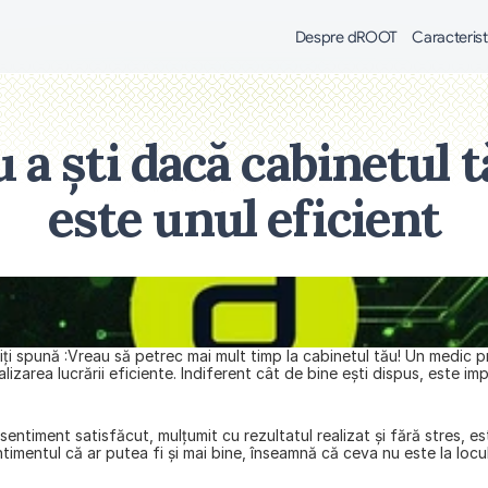
Despre dROOT
Caracterist
a ști dacă cabinetul t
este unul eficient
iți spună :Vreau să petrec mai mult timp la cabinetul tău! Un medic pro
zarea lucrării eficiente. Indiferent cât de bine ești dispus, este imp
 sentiment satisfăcut, mulțumit cu rezultatul realizat și fără stres, 
 sentimentul că ar putea fi și mai bine, înseamnă că ceva nu este la locu