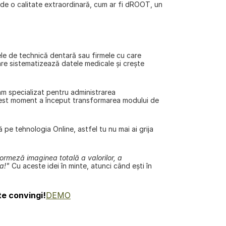
de o calitate extraordinară, cum ar fi 
dROOT
, un 
ele de technică dentară sau firmele cu care 
e sistematizează datele medicale și crește 
m specializat pentru administrarea 
cest moment a început transformarea modului de 
 tehnologia Online, astfel tu nu mai ai grija 
ormeză imaginea totală a valorilor, a 
a!"
 Cu aceste idei în minte, atunci când ești în 
te convingi!
DEMO