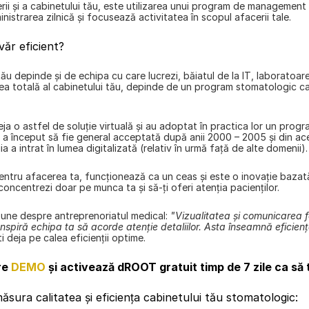
ii și a cabinetului tău, este utilizarea unui program de management 
istrarea zilnică și focusează activitatea în scopul afacerii tale.
văr eficient?
tău depinde și de echipa cu care lucrezi, băiatul de la IT, laboratoar
ea totală al cabinetului tău, depinde de un program stomatologic car
 o astfel de soluție virtuală și au adoptat în practica lor un progra
 a început să fie general acceptată după anii 2000 – 2005 și din a
a a intrat în lumea digitalizată (relativ în urmă față de alte domenii).
ru afacerea ta, funcționează ca un ceas și este o inovație bazată pe
e concentrezi doar pe munca ta și să-ți oferi atenția pacienților.
ne despre antreprenoriatul medical: 
"Vizualitatea și comunicarea f
 Inspiră echipa ta să acorde atenție detaliilor. Asta înseamnă eficienț
 deja pe calea eficienții optime.
e 
DEMO
 și activează dROOT gratuit timp de 7 zile ca să 
măsura calitatea și eficiența cabinetului tău stomatologic: