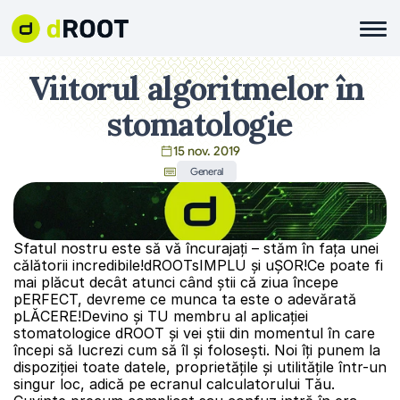
Viitorul algoritmelor în 
stomatologie
15 nov. 2019
General
Sfatul nostru este să vă încurajați – stăm în fața unei 
călătorii incredibile!dROOTsIMPLU și uȘOR!Ce poate fi 
mai plăcut decât atunci când știi că ziua începe 
pERFECT, devreme ce munca ta este o adevărată 
pLĂCERE!Devino și TU membru al aplicației 
stomatologice dROOT și vei știi din momentul în care 
începi să lucrezi cum să îl și folosești. Noi îți punem la 
dispoziției toate datele, proprietățile și utilitățile într-un 
singur loc, adică pe ecranul calculatorului Tău. 