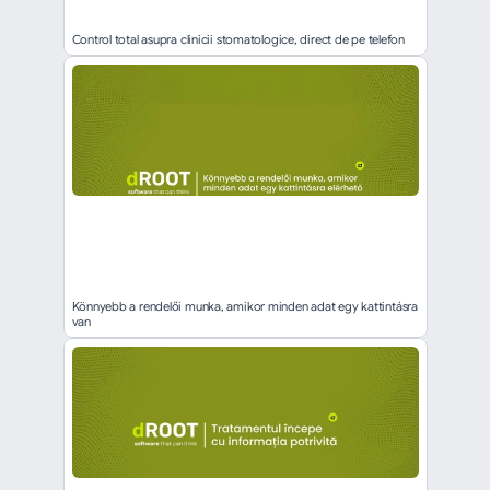
Control total asupra clinicii stomatologice, direct de pe telefon
Könnyebb a rendelői munka, amikor minden adat egy kattintásra 
van