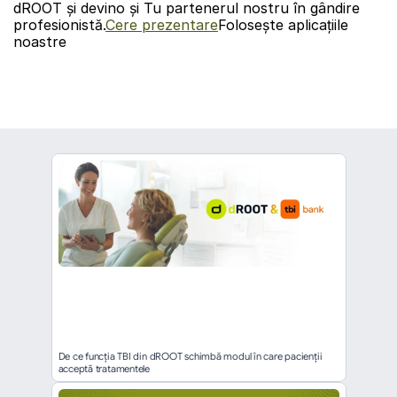
dROOT și devino și Tu partenerul nostru în gândire 
profesionistă.
Cere prezentare
Folosește aplicațiile 
noastre
înapoi
De ce funcția TBI din dROOT schimbă modul în care pacienții 
acceptă tratamentele