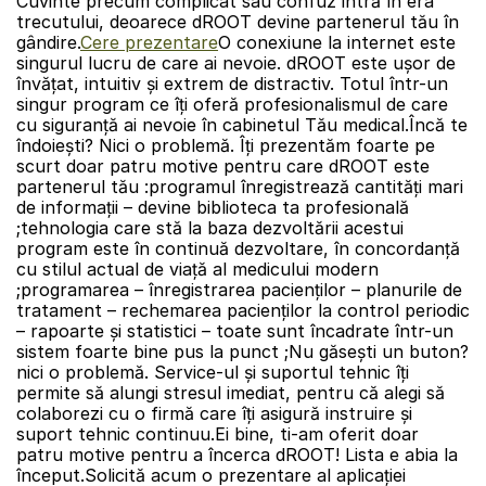
Cuvinte precum complicat sau confuz intră în era 
trecutului, deoarece dROOT devine partenerul tău în 
gândire.
Cere prezentare
O conexiune la internet este 
singurul lucru de care ai nevoie. dROOT este ușor de 
învățat, intuitiv și extrem de distractiv. Totul într-un 
singur program ce îți oferă profesionalismul de care 
cu siguranță ai nevoie în cabinetul Tău medical.Încă te 
îndoiești? Nici o problemă. Îți prezentăm foarte pe 
scurt doar patru motive pentru care dROOT este 
partenerul tău :programul înregistrează cantităţi mari 
de informaţii – devine biblioteca ta profesională 
;tehnologia care stă la baza dezvoltării acestui 
program este în continuă dezvoltare, în concordanță 
cu stilul actual de viață al medicului modern 
;programarea – înregistrarea pacienților – planurile de 
tratament – rechemarea pacienților la control periodic 
– rapoarte și statistici – toate sunt încadrate într-un 
sistem foarte bine pus la punct ;Nu găsești un buton? 
nici o problemă. Service-ul și suportul tehnic îți 
permite să alungi stresul imediat, pentru că alegi să 
colaborezi cu o firmă care îți asigură instruire și 
suport tehnic continuu.Ei bine, ti-am oferit doar 
patru motive pentru a încerca dROOT! Lista e abia la 
început.Solicită acum o prezentare al aplicației 