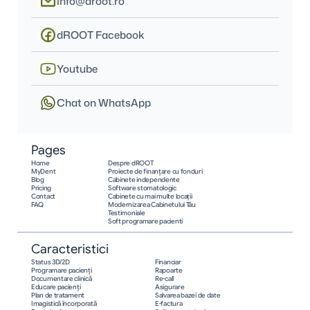
info@droot.ro
dROOT Facebook
Youtube
Chat on WhatsApp
Pages
Home
Despre dROOT
MyDent
Proiecte de finanțare cu fonduri
Blog
Cabinete independente
Pricing
Software stomatologic
Contact
Cabinete cu mai multe locații
FAQ
Modernizarea Cabinetului Tău
Testimoniale
Soft programare pacienti
Caracteristici
Status 3D/2D
Financiar
Programare pacienţi
Rapoarte
Documentare clinică
Re-call
Educare pacienţi
Asigurare
Plan de tratament
Salvarea bazei de date
Imagistică încorporată
E-factura