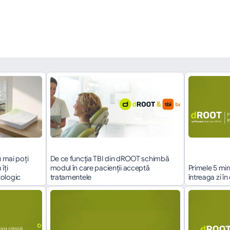
înapoi
 mai poți 
De ce funcția TBI din dROOT schimbă 
ți 
modul în care pacienții acceptă 
Primele 5 min
tologic
tratamentele
întreaga zi î