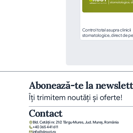
Control total asupra clinicii 
stomatologice, direct de pe
Abonează-te la newslet
Îți trimitem noutăți și oferte!
Contact
Bld. Cetății nr. 21/2 Târgu-Mures, Jud. Mureş, România
+40 365 441 611
info@droot.ro