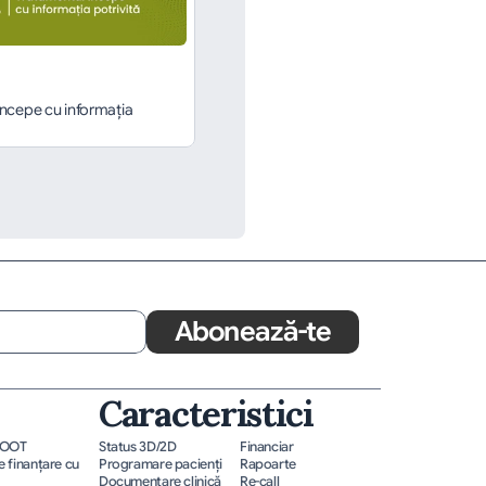
ncepe cu informația 
Abonează-te
Caracteristici
ROOT
Status 3D/2D
Financiar
 finanțare cu 
Programare pacienţi
Rapoarte
Documentare clinică
Re-call