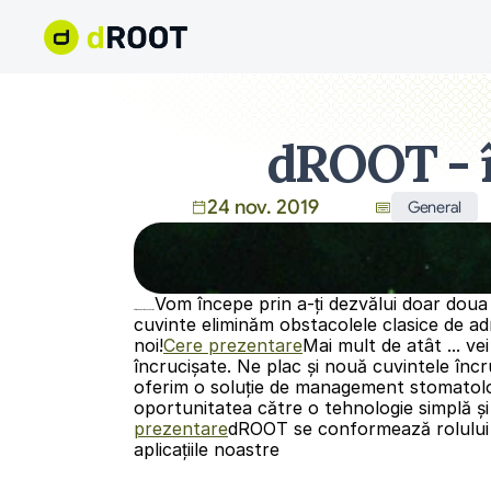
dROOT - î
24 nov. 2019
General
Vom începe prin a-ți dezvălui doar doua 
Cât de bun este acest lucru?
cuvinte eliminăm obstacolele clasice de admi
noi!
Cere prezentare
Mai mult de atât ... v
încrucișate. Ne plac și nouă cuvintele încru
oferim o soluție de management stomatologic 
oportunitatea către o tehnologie simplă și
prezentare
dROOT se conformează rolului t
aplicațiile noastre