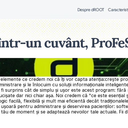
Despre dROOT
Caracterist
ntr-un cuvânt, ProF
elemente ce credem noi că îți vor capta atenția:crește produ
nistrare și le înlocuim cu soluții informaționale inteligente
ei fi surprins cât de simplu și ușor este acest program: făr
cișate dar nici chiar așa. Noi credem că "ce este esențial și 
facilă, flexibilă și mult mai eficientă decât tradiționalele
 ușoară pentru administrare și deservirea pacienților: soft
ău de moment și se adaptează nevoilor tale actuale. Fii d