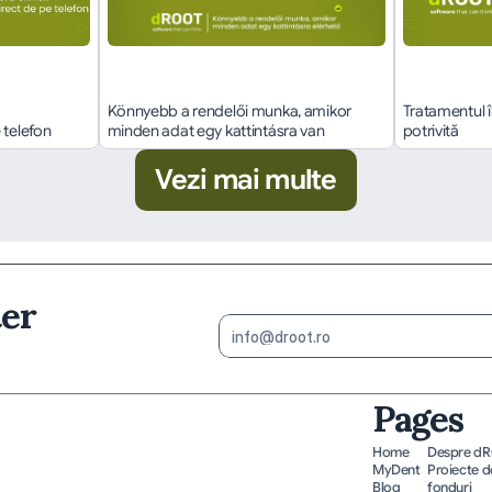
Könnyebb a rendelői munka, amikor 
Tratamentul î
 telefon
minden adat egy kattintásra van
potrivită
Vezi mai multe
ter
Pages
Home
Despre d
MyDent
Proiecte de
Blog
fonduri