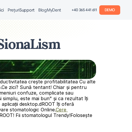
ici
Preţuri
Support
Blog
MyDent
+40 365 441 611
DEMO
eSionaLism
ctivitatea crește profitabilitatea Cu alte 
.Ce zici? Sună tentant! Chiar și pentru 
ă meniuri confuze, complicate sau 
simplu, este mai bun" și ca rezultat îți 
 aplicații desktop.dROOT îți oferă 
ware stomatologic Online.
Cere 
ROOT! Fii stomatologul Trendy!Folosește 