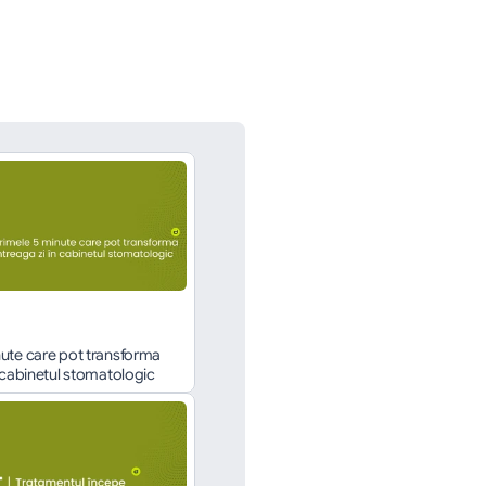
ute care pot transforma 
n cabinetul stomatologic