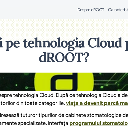
Despre dROOT
Caracterist
zi pe tehnologia Cloud
dROOT?
espre tehnologia Cloud. După ce tehnologia Cloud a deve
orilor din toate categoriile, 
viața a devenit parcă ma
dresează tuturor tipurilor de cabinete stomatologice de 
tamente specializate. Interfața 
programului stomatologi