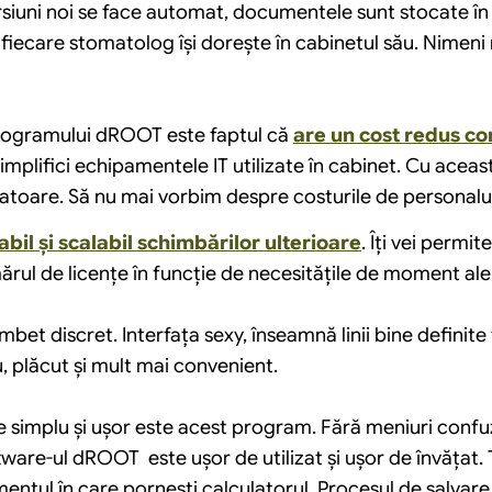
siuni noi se face automat, documentele sunt stocate în s
fiecare stomatolog îşi doreşte în cabinetul său. Nimeni n
programului dROOT este faptul că 
are un cost redus co
 simplifici echipamentele IT utilizate în cabinet. Cu aceast
lculatoare. Să nu mai vorbim despre costurile de personalul
l și scalabil schimbărilor ulterioare
. Îți vei permit
mărul de licențe în funcție de necesitățile de moment ale
mbet discret. Interfaţa sexy, înseamnă linii bine definite 
u, plăcut şi mult mai convenient.
 de simplu şi uşor este acest program. Fără meniuri confu
are-ul dROOT  este uşor de utilizat şi uşor de învăţat.
ntul în care porneşti calculatorul. Procesul de salvare ș