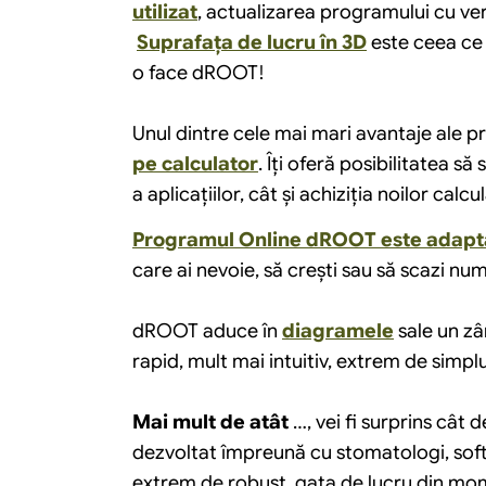
utilizat
, actualizarea programului cu ver
Suprafaţa de lucru în 3D
 este ceea ce 
o face dROOT!
Unul dintre cele mai mari avantaje ale 
pe calculator
. Îți oferă posibilitatea să
a aplicațiilor, cât și achiziția noilor ca
Programul Online dROOT este adaptabi
care ai nevoie, să crești sau să scazi nu
dROOT aduce în 
diagramele
 sale un zâ
rapid, mult mai intuitiv, extrem de simpl
Mai mult de atât
 …, vei fi surprins cât
dezvoltat împreună cu stomatologi, softw
extrem de robust, gata de lucru din mome