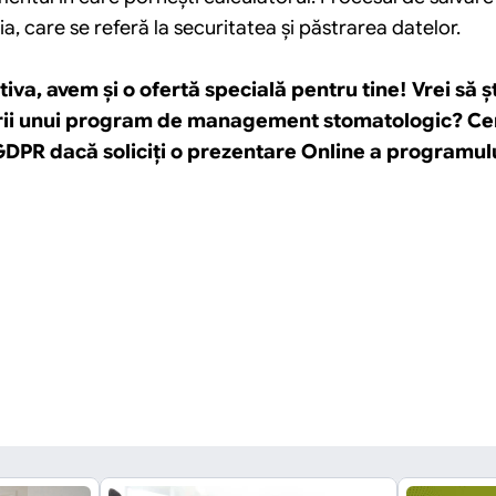
a, care se referă la securitatea şi păstrarea datelor.
iva, avem şi o ofertă specială pentru tine! Vrei să 
torii unui program de management stomatologic? Cere 
GDPR dacă soliciţi o prezentare Online a programu
înapoi