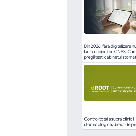
Din 2026, fără digitalizare nu
lucra eficient cu CNAS. Cum î
pregătești cabinetul stoma
Control total asupra clinicii 
stomatologice, direct de pe