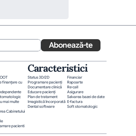
Abonează-te
Caracteristici
ROOT
Status 3D/2D
Financiar
 finanțare cu 
Programare pacienţi
Rapoarte
Documentare clinică
Re-call
independente
Educare pacienţi
Asigurare
stomatologic
Plan de tratament
Salvarea bazei de date
u mai multe 
Imagistică încorporată
E-factura
Dental software
Soft stomatologic
ea Cabinetului 
le
amare pacienti