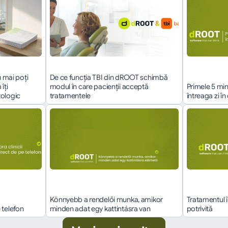
 mai poți 
De ce funcția TBI din dROOT schimbă 
ți 
modul în care pacienții acceptă 
Primele 5 min
tologic
tratamentele
întreaga zi î
Könnyebb a rendelői munka, amikor 
Tratamentul î
 telefon
minden adat egy kattintásra van
potrivită