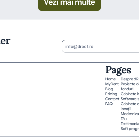
Vezi mai multe
ter
Pages
Home
Despre d
MyDent
Proiecte de
Blog
fonduri
Pricing
Cabinete 
Contact
Software 
FAQ
Cabinete c
locații
Modernizar
Tău
Testimonia
Soft progr