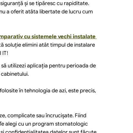
iguranță și se tipăresc cu rapiditate.
u a oferit atâta libertate de lucru cum 
mparativ cu sistemele vechi instalate 
ă soluție elimini atât timpul de instalare 
 IT!
e să utilizezi aplicația pentru perioada de 
 cabinetului.
folosite în tehnologia de azi, este precis, 
ze, complicate sau încrucişate. Fiind 
 Te alegi cu un program stomatologic 
i confidenţialitatea datelor sunt făcute 