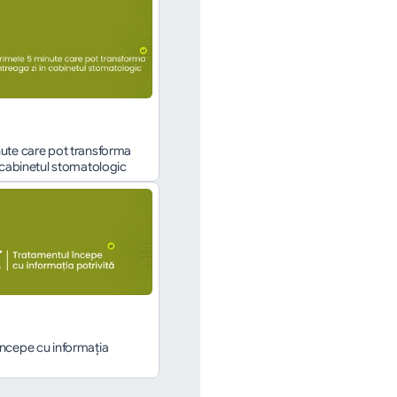
ute care pot transforma 
n cabinetul stomatologic
ncepe cu informația 