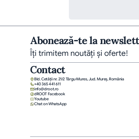
Abonează-te la newslet
Îți trimitem noutăți și oferte!
Contact
Bld. Cetății nr. 21/2 Târgu-Mures, Jud. Mureş, România
+40 365 441 611
info@droot.ro
dROOT Facebook
Youtube
Chat on WhatsApp