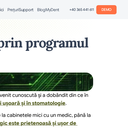
ici
Preţuri
Support
Blog
MyDent
+40 365 441 611
DEMO
 prin programul 
nit cunoscută și a dobândit din ce în 
i ușoară și în stomatologie
.
la cabinetele mici cu un medic, până la 
c este prietenoasă și ușor de 