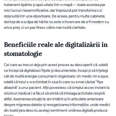
tratament tipărite și apoi uitate într-o mapă — toate acestea par 
mici lucruri nesemnificative, dar împreună pot transforma o zi 
obișnuită într-una obositoare. De aceea, pentru multe cabinete, 
dorința de a scăpa de hârtie nu este o încercare de a fi modern cu 
orice preț, ci un pas firesc către mai multă claritate.
Beneficiile reale ale digitalizării în 
stomatologie
Cei care au trecut deja prin acest proces au descoperit că, odată 
ce începi să digitalizezi fișele și documentele, începi și să înțelegi 
cât de multă energie consumai în organiza­re. Un medic mi-a spus 
odată că totul s-a schimbat în ziua în care nu a mai căutat "fișa 
albastră" a unui pacient. Alții povestesc că simplul acces instant la 
istoricul medical i-a făcut să simtă că întreaga activitate respiră 
altfel. Asemenea situații le-am întâlnit și în articolele anterioare 
despre migrarea datelor și reorganizarea informațiilor, unde medici 
din toată țara descriu același sentiment: ordinea digitală produce 