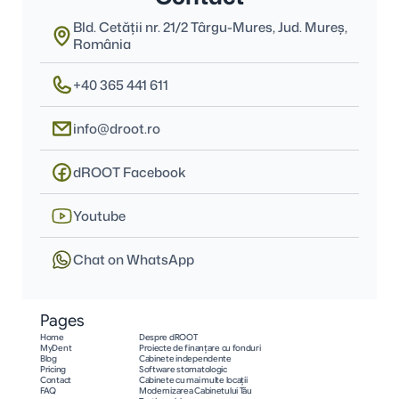
Bld. Cetății nr. 21/2 Târgu-Mures, Jud. Mureş, 
România
+40 365 441 611
info@droot.ro
dROOT Facebook
Youtube
Chat on WhatsApp
Pages
Home
Despre dROOT
MyDent
Proiecte de finanțare cu fonduri
Blog
Cabinete independente
Pricing
Software stomatologic
Contact
Cabinete cu mai multe locații
FAQ
Modernizarea Cabinetului Tău