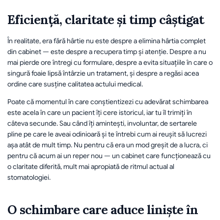
Eficiență, claritate și timp câștigat
În realitate, era fără hârtie nu este despre a elimina hârtia complet 
din cabinet — este despre a recupera timp și atenție. Despre a nu 
mai pierde ore întregi cu formulare, despre a evita situațiile în care o 
singură foaie lipsă întârzie un tratament, și despre a regăsi acea 
ordine care susține calitatea actului medical.
Poate că momentul în care conștientizezi cu adevărat schimbarea 
este acela în care un pacient îți cere istoricul, iar tu îl trimiți în 
câteva secunde. Sau când îți amintești, involuntar, de sertarele 
pline pe care le aveai odinioară și te întrebi cum ai reușit să lucrezi 
așa atât de mult timp. Nu pentru că era un mod greșit de a lucra, ci 
pentru că acum ai un reper nou — un cabinet care funcționează cu 
o claritate diferită, mult mai apropiată de ritmul actual al 
stomatologiei.
O schimbare care aduce liniște în 