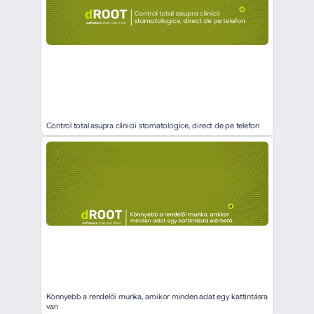
Control total asupra clinicii stomatologice, direct de pe telefon
Könnyebb a rendelői munka, amikor minden adat egy kattintásra 
van