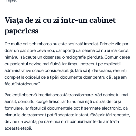
liniște.
Viața de zi cu zi într-un cabinet 
paperless
De multe ori, schimbarea nu este sesizată imediat. Primele zile par 
doar un pas spre ceva nou, dar apoi îți dai seama că nu ai mai cerut 
nimănui să caute un dosar sau o radiografie pierdută. Comunicarea 
cu pacientul devine mai fluidă, iar timpul petrecut pe explicații 
administrative scade considerabil. Și, fără să îți dai seama, renunți 
complet la obiceiul de a tipări documente doar pentru că „așa am 
făcut întotdeauna”.
Pacienții observă imediat această transformare. Văd cabinetul mai 
aerisit, consultul curge firesc, iar tu nu mai ești distras de foi și 
formulare. Iar faptul că documentele pot fi semnate electronic, că 
planurile de tratament pot fi adaptate instant, fără printări repetate, 
devine un avantaj pe care nici nu îl bănuiai înainte de a intra în 
această etapă.