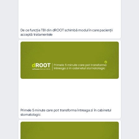
De ce funcția TBI din dROOT schimbă modul în care pacienții 
acceptă tratamentele
Primele 5 minute care pot transforma întreaga zi în cabinetul 
stomatologic