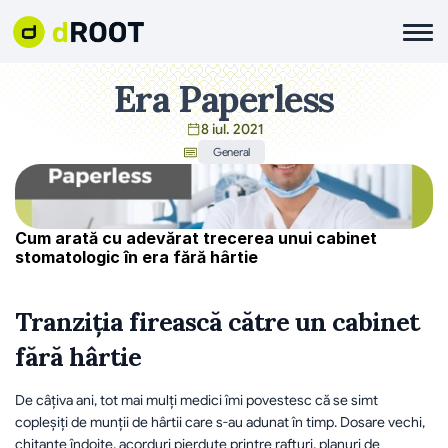
Era Paperless
8 iul. 2021
General
Cum arată cu adevărat trecerea unui cabinet 
stomatologic în era fără hârtie
Tranziția firească către un cabinet 
fără hârtie
De câțiva ani, tot mai mulți medici îmi povestesc că se simt 
copleșiți de munții de hârtii care s-au adunat în timp. Dosare vechi, 
chitanțe îndoite, acorduri pierdute printre rafturi, planuri de 