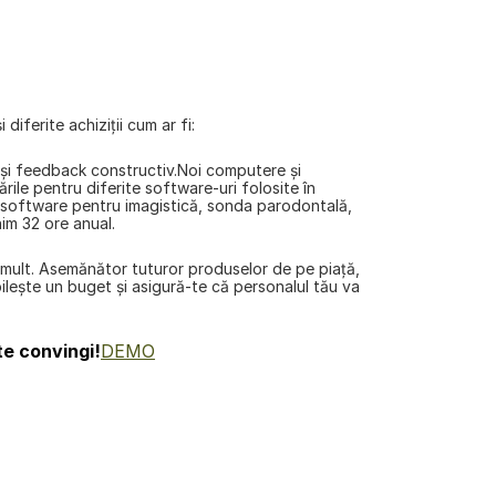
diferite achiziții cum ar fi:
e şi feedback constructiv.Noi computere și 
ile pentru diferite software-uri folosite în 
, software pentru imagistică, sonda parodontală, 
nim 32 ore anual.
 mult. Asemănător tuturor produselor de pe piaţă, 
ileşte un buget și asigură-te că personalul tău va 
te convingi!
DEMO