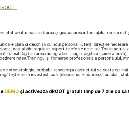
 dROOT. 
li atât pentru administrarea și gestionarea informațiilor clinice cât și 
unicare clară şi deschisă cu noul personal. Oferiţi direcţiile necesar
gic, actualizări regulate, suport telefonic nelimitat.Toate actualizăr
t folosit.Digitalizarea radiografiei, imagini digitale (camera orală)
treținere rețea.Trainingul și formarea profesională a personalului, mi
ea de stomatologie, probabil tehnologia cabinetului va costa cel mai
regăteşte-te să investeşti cu înţelepciune.  Elaborează un plan, stab
e 
DEMO
 și activează dROOT gratuit timp de 7 zile ca să 
înapoi