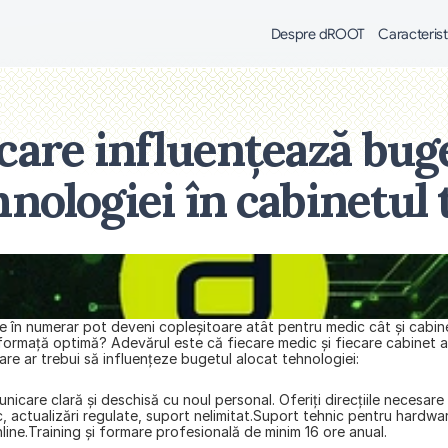
Despre dROOT
Caracterist
are influențează buget
hnologiei în cabinetul 
tive în numerar pot deveni copleşitoare atât pentru medic cât și cabin
rmață optimă? Adevărul este că fiecare medic și fiecare cabinet are a
are ar trebui să influențeze bugetul alocat tehnologiei:
unicare clară şi deschisă cu noul personal. Oferiţi direcţiile necesar
 actualizări regulate, suport nelimitat.Suport tehnic pentru hardware,
nline.Training și formare profesională de minim 16 ore anual.