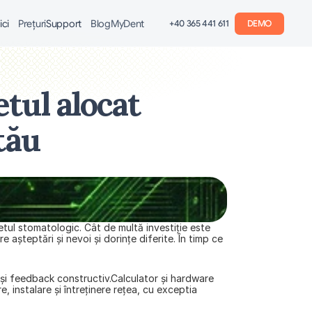
ici
Preţuri
Support
Blog
MyDent
+40 365 441 611
DEMO
ul alocat 
tău
etul stomatologic. Cât de multă investiţie este 
șteptări și nevoi și dorințe diferite. În timp ce 
e şi feedback constructiv.Calculator și hardware 
 instalare și întreţinere rețea, cu exceptia 