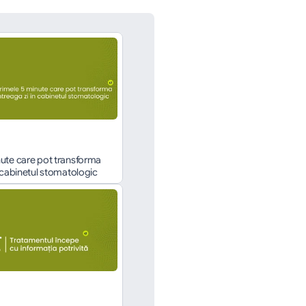
ute care pot transforma 
n cabinetul stomatologic