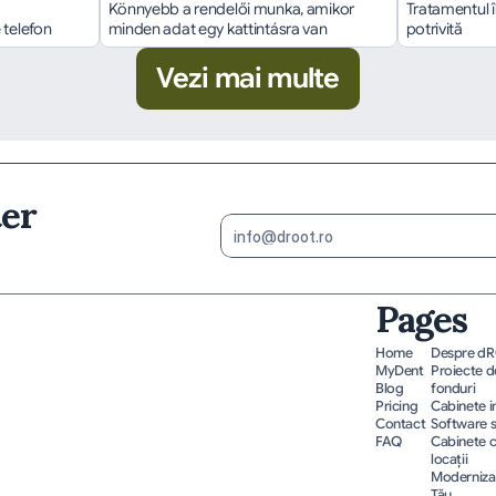
Könnyebb a rendelői munka, amikor 
Tratamentul î
 telefon
minden adat egy kattintásra van
potrivită
Vezi mai multe
ter
Pages
Home
Despre d
MyDent
Proiecte de
Blog
fonduri
Pricing
Cabinete 
Contact
Software 
FAQ
Cabinete c
locații
Modernizar
Tău