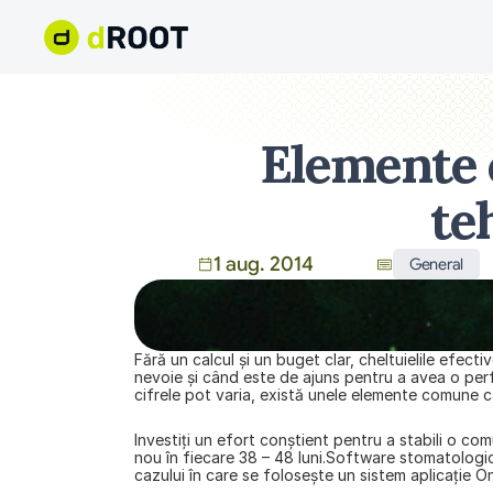
Elemente c
te
1 aug. 2014
General
Fără un calcul și un buget clar, cheltuielile efec
nevoie și când este de ajuns pentru a avea o perfo
cifrele pot varia, există unele elemente comune c
Investiţi un efort conştient pentru a stabili o com
nou în fiecare 38 – 48 luni.Software stomatologic,
cazului în care se foloseşte un sistem aplicaţie O