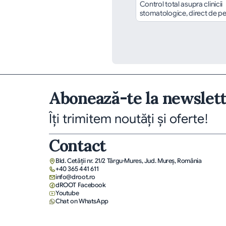
Control total asupra clinicii 
stomatologice, direct de pe
Abonează-te la newslet
Îți trimitem noutăți și oferte!
Contact
Bld. Cetății nr. 21/2 Târgu-Mures, Jud. Mureş, România
+40 365 441 611
info@droot.ro
dROOT Facebook
Youtube
Chat on WhatsApp