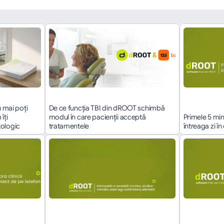
 mai poți 
De ce funcția TBI din dROOT schimbă 
ți 
modul în care pacienții acceptă 
Primele 5 min
tologic
tratamentele
întreaga zi î