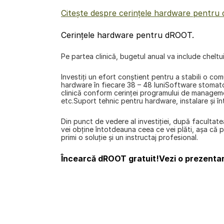
Citește despre cerințele hardware pentru
Cerințele hardware pentru dROOT.
Pe partea clinică, bugetul anual va include cheltuie
Investiţi un efort conştient pentru a stabili o com
hardware în fiecare 38 – 48 luniSoftware stomatolo
clinică conform cerinţei programului de managemen
etc.Suport tehnic pentru hardware, instalare și în
Din punct de vedere al investiţiei, după facultat
vei obţine întotdeauna ceea ce vei plăti, așa că p
primi o soluţie și un instructaj profesional.
Încearcă dROOT gratuit!
Vezi o prezentar