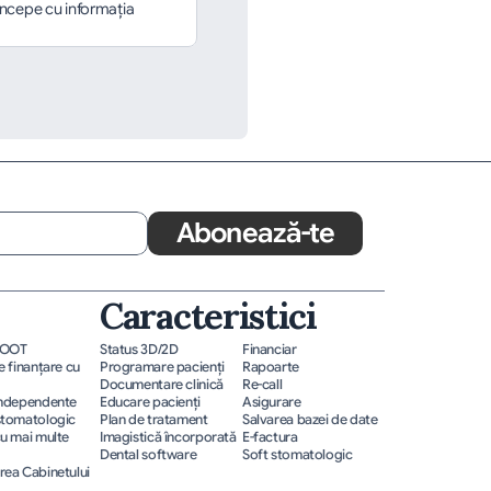
ncepe cu informația 
Abonează-te
Caracteristici
ROOT
Status 3D/2D
Financiar
 finanțare cu 
Programare pacienţi
Rapoarte
Documentare clinică
Re-call
independente
Educare pacienţi
Asigurare
stomatologic
Plan de tratament
Salvarea bazei de date
u mai multe 
Imagistică încorporată
E-factura
Dental software
Soft stomatologic
ea Cabinetului 