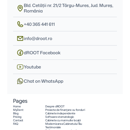
Bld. Cetății nr. 21/2 Târgu-Mures, Jud. Mureş, 
România
+40 365 441 611
info@droot.ro
dROOT Facebook
Youtube
Chat on WhatsApp
Pages
Home
Despre dROOT
MyDent
Proiecte de finanțare cu fonduri
Blog
Cabinete independente
Pricing
Software stomatologic
Contact
Cabinete cu mai multe locații
FAQ
Modernizarea Cabinetului Tău
Testimoniale