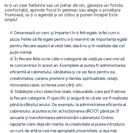
Ia-ţi un ceai fierbinte sau un pahar de vin, găseşte un fotoliu 
comfortabil, aprinde focul în şemineu sau alege o privelişte 
frumoasă, ia-ți o agendă şi un stilou şi putem începe! Este 
simplu!
 1. Desenează un cerc şi împarte-l în 6 felii egale, la fel cum o 
pizza. Feliile să fie egale pentru a-ţi reaminti de importanţa egală 
pentru fiecare aspect al vieţii tale, dacă nu şi în realitate dar cel 
puţin mintal.
 2. În fiecare felie scrie câte o categorie de viață pe care vrei să 
te concentrezi în acest an. Exemplele ar putea fi: administrarea 
eficientă al cabinetului, sănătatea şi ce vei face pentru ea, 
creativitatea, cariera, prietenii și familia, spiritualitate, relaţii, 
renovarea casei, scrierea unei cărţi, etc.
 3. Stabileşte cinci obiective reale, măsurabile, care pot fi atinse 
la fiecare categorie. Fi specific și asigură-te că ele vor fi realizate 
până la sfârşitul anului. De exemplu, la administrarea eficienta al 
cabinetului, ai putea scrie: achiziţionarea dROOT până pe 31 
ianuarie și transformarea administrării cabinetului Online, 
rapoarte clare deja din martie, la creativitate ai putea introduce 
un curs de artă la cea mai apropiată universitate, și așa mai 