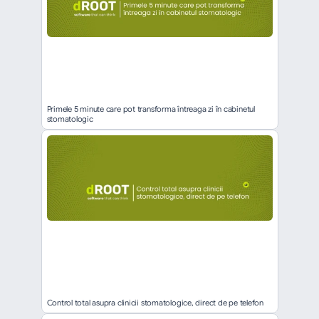
Primele 5 minute care pot transforma întreaga zi în cabinetul 
stomatologic
Control total asupra clinicii stomatologice, direct de pe telefon