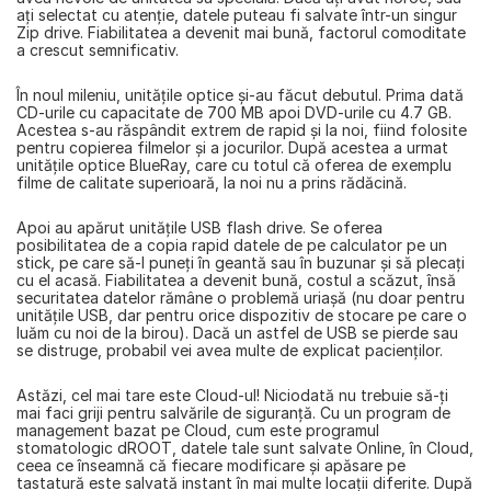
aţi selectat cu atenţie, datele puteau fi salvate într-un singur 
Zip drive. Fiabilitatea a devenit mai bună, factorul comoditate 
a crescut semnificativ.
În noul mileniu, unităţile optice şi-au făcut debutul. Prima dată 
CD-urile cu capacitate de 700 MB apoi DVD-urile cu 4.7 GB. 
Acestea s-au răspândit extrem de rapid și la noi, fiind folosite 
pentru copierea filmelor și a jocurilor. După acestea a urmat 
unitățile optice BlueRay, care cu totul că oferea de exemplu 
filme de calitate superioară, la noi nu a prins rădăcină.
Apoi au apărut unităţile USB flash drive. Se oferea 
posibilitatea de a copia rapid datele de pe calculator pe un 
stick, pe care să-l puneţi în geantă sau în buzunar şi să plecaţi 
cu el acasă. Fiabilitatea a devenit bună, costul a scăzut, însă 
securitatea datelor rămâne o problemă uriaşă (nu doar pentru 
unităţile USB, dar pentru orice dispozitiv de stocare pe care o 
luăm cu noi de la birou). Dacă un astfel de USB se pierde sau 
se distruge, probabil vei avea multe de explicat pacienţilor.
Astăzi, cel mai tare este Cloud-ul! Niciodată nu trebuie să-ți 
mai faci griji pentru salvările de siguranţă. Cu un program de 
management bazat pe Cloud, cum este programul 
stomatologic dROOT, datele tale sunt salvate Online, în Cloud, 
ceea ce înseamnă că fiecare modificare şi apăsare pe 
tastatură este salvată instant în mai multe locaţii diferite. După 