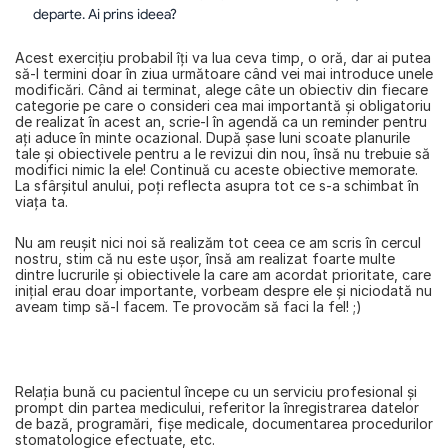
departe. Ai prins ideea?
Acest exerciţiu probabil îţi va lua ceva timp, o oră, dar ai putea 
să-l termini doar în ziua următoare când vei mai introduce unele 
modificări. Când ai terminat, alege câte un obiectiv din fiecare 
categorie pe care o consideri cea mai importantă și obligatoriu 
de realizat în acest an, scrie-l în agendă ca un reminder pentru 
aţi aduce în minte ocazional. După şase luni scoate planurile 
tale şi obiectivele pentru a le revizui din nou, însă nu trebuie să 
modifici nimic la ele! Continuă cu aceste obiective memorate. 
La sfârşitul anului, poţi reflecta asupra tot ce s-a schimbat în 
viaţa ta.
Nu am reuşit nici noi să realizăm tot ceea ce am scris în cercul 
nostru, stim că nu este ușor, însă am realizat foarte multe 
dintre lucrurile și obiectivele la care am acordat prioritate, care 
inițial erau doar importante, vorbeam despre ele și niciodată nu 
aveam timp să-l facem. Te provocăm să faci la fel! ;)
Relaţia bună cu pacientul începe cu un serviciu profesional şi 
prompt din partea medicului, referitor la înregistrarea datelor 
de bază, programări, fișe medicale, documentarea procedurilor 
stomatologice efectuate, etc.