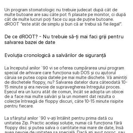
Un program stomatologic nu trebuie judecat după cât de 
multe butoane are sau câte pot fi plasate pe monitor, ci după 
cât de multe lucruri poţi face cu aşa de puţine butoane. 
dROOT “este atât de simplu şi bun că ar trebui să fie ilegal”.
De ce dROOT? - Nu trebuie să-ți mai faci griji pentru 
salvarea bazei de date
Evoluţia cronologică a salvărilor de siguranță
La începutul anilor `90 vi se oferea cumpărarea unui program 
special de arhivare care funcţiona sub DOS şi cu ajutorul 
căruia se putea copia datele pe mai multe dischete. Vă amintiţi 
de dischetele floppy, nu? Salvarea datelor dura câteodată 10-
15 minute şi era nevoie de supravegherea întregului proces. 
Eşecul era un lucru atât de comun, încât se adopta un obicei 
de a face mai multe salvări şi la un moment dat rezulta o 
colecţie întreagă de floppy discuri, câte 10-15 minute risipite 
pentru fiecare.
La sfârşitul anilor `90 v-aţi întâlnit pentru prima dată cu 
unitatea Zip. Practic acelaşi soluţie, numai că funcționa fără 
floppy disc şi putea salva o cantitate mai mare de date, însă 
avea nevoie de unitatea sa specială. Dacă aţi avut noroc, sau 