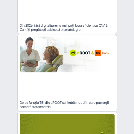
Din 2026, fără digitalizare nu mai poți lucra eficient cu CNAS. 
Cum îți pregătești cabinetul stomatologic
De ce funcția TBI din dROOT schimbă modul în care pacienții 
acceptă tratamentele