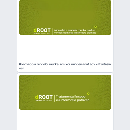
Könnyebb a rendelői munka, amikor minden adat egy kattintásra 
van