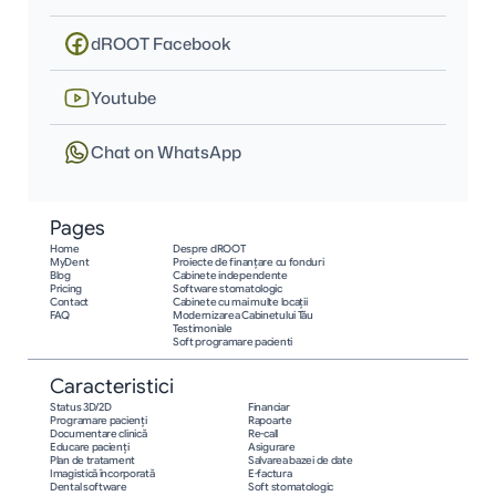
dROOT Facebook
Youtube
Chat on WhatsApp
Pages
Home
Despre dROOT
MyDent
Proiecte de finanțare cu fonduri
Blog
Cabinete independente
Pricing
Software stomatologic
Contact
Cabinete cu mai multe locații
FAQ
Modernizarea Cabinetului Tău
Testimoniale
Soft programare pacienti
Caracteristici
Status 3D/2D
Financiar
Programare pacienţi
Rapoarte
Documentare clinică
Re-call
Educare pacienţi
Asigurare
Plan de tratament
Salvarea bazei de date
Imagistică încorporată
E-factura
Dental software
Soft stomatologic