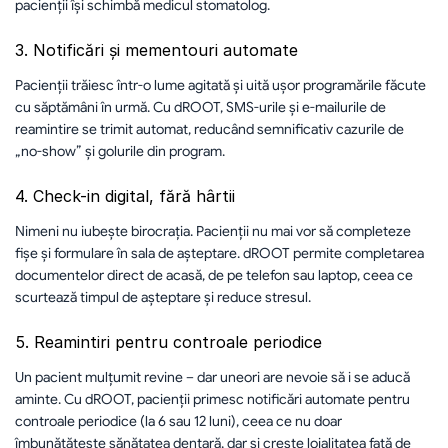
pacienții își schimbă medicul stomatolog.
3. Notificări și mementouri automate
Pacienții trăiesc într-o lume agitată și uită ușor programările făcute 
cu săptămâni în urmă. Cu dROOT, SMS-urile și e-mailurile de 
reamintire se trimit automat, reducând semnificativ cazurile de 
„no-show” și golurile din program.
4. Check-in digital, fără hârtii
Nimeni nu iubește birocrația. Pacienții nu mai vor să completeze 
fișe și formulare în sala de așteptare. dROOT permite completarea 
documentelor direct de acasă, de pe telefon sau laptop, ceea ce 
scurtează timpul de așteptare și reduce stresul.
5. Reamintiri pentru controale periodice
Un pacient mulțumit revine – dar uneori are nevoie să i se aducă 
aminte. Cu dROOT, pacienții primesc notificări automate pentru 
controale periodice (la 6 sau 12 luni), ceea ce nu doar 
îmbunătățește sănătatea dentară, dar și crește loialitatea față de 