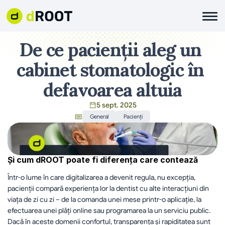
De ce pacienții aleg un 
cabinet stomatologic în 
defavoarea altuia
5 sept. 2025
General
Pacienți
Și cum dROOT poate fi diferența care contează
Într-o lume în care digitalizarea a devenit regula, nu excepția, 
pacienții compară experiența lor la dentist cu alte interacțiuni din 
viața de zi cu zi – de la comanda unei mese printr-o aplicație, la 
efectuarea unei plăți online sau programarea la un serviciu public. 
Dacă în aceste domenii confortul, transparența și rapiditatea sunt 