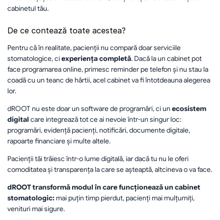
cabinetul tău.
De ce contează toate acestea?
Pentru că în realitate, pacienții nu compară doar serviciile 
stomatologice, ci 
experiența completă
. Dacă la un cabinet pot 
face programarea online, primesc reminder pe telefon și nu stau la 
coadă cu un teanc de hârtii, acel cabinet va fi întotdeauna alegerea 
lor.
dROOT nu este doar un software de programări, ci un 
ecosistem 
digital
 care integrează tot ce ai nevoie într-un singur loc: 
programări, evidență pacienți, notificări, documente digitale, 
rapoarte financiare și multe altele.
Pacienții tăi trăiesc într-o lume digitală, iar dacă tu nu le oferi 
comoditatea și transparența la care se așteaptă, altcineva o va face.
dROOT transformă modul în care funcționează un cabinet 
stomatologic:
 mai puțin timp pierdut, pacienți mai mulțumiți, 
venituri mai sigure.