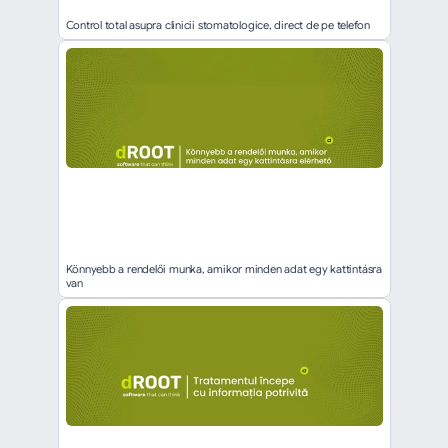
Control total asupra clinicii stomatologice, direct de pe telefon
Könnyebb a rendelői munka, amikor minden adat egy kattintásra 
van