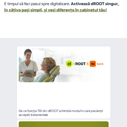
E timpul să faci pasul spre digitalizare. 
Activează dROOT singur,
în câțiva pași simpli, și vezi diferența în cabinetul tău!
înapoi
De ce funcția TBI din dROOT schimbă modul în care pacienții 
acceptă tratamentele