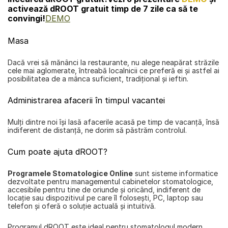
activează dROOT gratuit timp de 7 zile ca să te 
convingi!
DEMO
Masa
Dacă vrei să mănânci la restaurante, nu alege neapărat străzile 
cele mai aglomerate, întreabă localnicii ce preferă ei şi astfel ai 
posibilitatea de a mânca suficient, tradiţional şi ieftin.
Administrarea afacerii în timpul vacantei
Mulţi dintre noi îşi lasă afacerile acasă pe timp de vacanţă, însă 
indiferent de distanţă, ne dorim să păstrăm controlul.
Cum poate ajuta dROOT?
Programele Stomatologice Online
 sunt sisteme informatice 
dezvoltate pentru managementul cabinetelor stomatologice, 
accesibile pentru tine de oriunde și oricând, indiferent de 
locaţie sau dispozitivul pe care îl foloseşti, PC, laptop sau 
telefon şi oferă o soluţie actuală şi intuitivă.
Programul 
dROOT
 este ideal pentru stomatologul modern, 