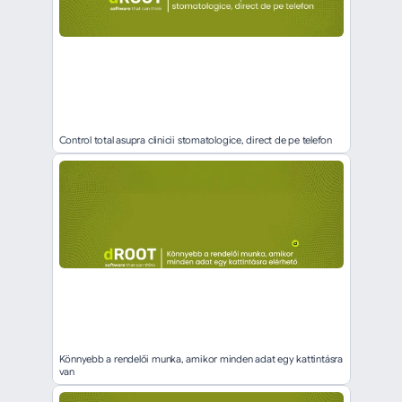
Control total asupra clinicii stomatologice, direct de pe telefon
Könnyebb a rendelői munka, amikor minden adat egy kattintásra 
van