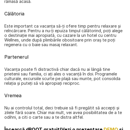
rămasă acasă.
Călătoria
Este important ca vacanţa să-ţi ofere timp pentru relaxare şi 
reîncărcare. Pentru a nu-ţi epuiza timpul călătorind, poţi alege 
o destinaţie mai apropiată, cu cazare la un hotel cu centru 
Wellnes, unde după plimbările obositoare prin oraş te poţi 
regenera cu o baie sau masaj relaxant.
Partenerul
Vacanţa poate fi distractivă chiar dacă nu ai lângă tine 
prietenii sau familia, ci aţi ales o vacanţă în doi. Programele 
culturale, excursiile scurte pe plajă sau munte, pot consolida 
relaţia şi puteţi să vă apropiaţi reciproc.
Vremea
Nu ai controlul total, deci trebuie să fi pregătit să accepţi şi 
zilele fără soare. Chiar mai mult, vei avea posibilitatea de a te 
odihni, a citi o carte sau a te distra altfel.
Încearcă dROOT gratuit!
Vezi o prezentare 
DEMO
 și 