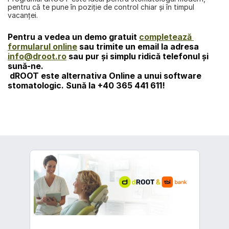
pentru că te pune în poziţie de control chiar şi în timpul 
vacanţei.
Pentru a vedea un demo gratuit 
completează 
formularul online
 sau trimite un email la adresa 
info@droot.ro
 sau pur şi simplu ridică telefonul şi 
sună-ne. 
dROOT
 este alternativa Online a unui software 
stomatologic. Sună la 
+40 365 441 611!
înapoi