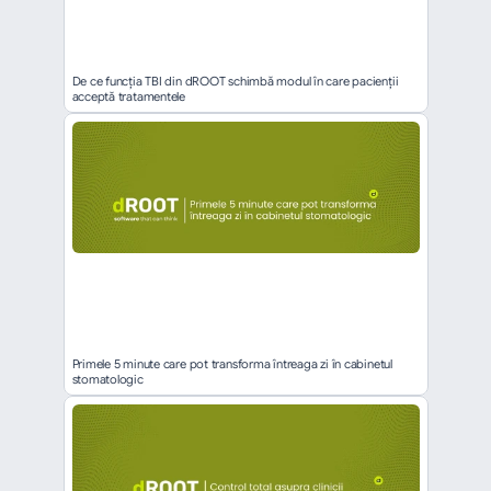
De ce funcția TBI din dROOT schimbă modul în care pacienții 
acceptă tratamentele
Primele 5 minute care pot transforma întreaga zi în cabinetul 
stomatologic