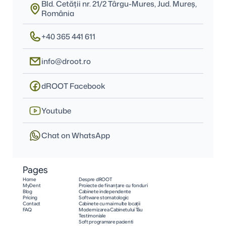
Bld. Cetății nr. 21/2 Târgu-Mures, Jud. Mureş, 
România
+40 365 441 611
info@droot.ro
dROOT Facebook
Youtube
Chat on WhatsApp
Pages
Home
Despre dROOT
MyDent
Proiecte de finanțare cu fonduri
Blog
Cabinete independente
Pricing
Software stomatologic
Contact
Cabinete cu mai multe locații
FAQ
Modernizarea Cabinetului Tău
Testimoniale
Soft programare pacienti