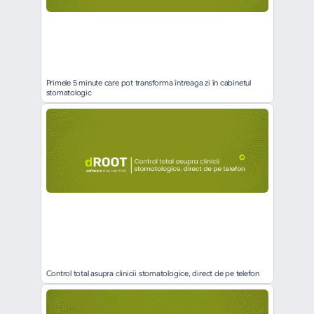
Primele 5 minute care pot transforma întreaga zi în cabinetul 
stomatologic
Control total asupra clinicii stomatologice, direct de pe telefon