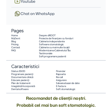
Youtube
Chat on WhatsApp
Pages
Home
Despre dROOT
MyDent
Proiecte de finanțare cu fonduri
Blog
Cabinete independente
Pricing
Software stomatologic
Contact
Cabinete cu mai multe locații
FAQ
Modernizarea Cabinetului Tău
Testimoniale
Soft programare pacienti
Caracteristici
Status 3D/2D
Financiar
Programare pacienţi
Rapoarte
Documentare clinică
Re-call
Educare pacienţi
Asigurare
Plan de tratament
Salvarea bazei de date
Imagistică încorporată
E-factura
Dental software
Soft stomatologic
Recomandat de clienții noștri.
Probabil cel mai bun soft stomatologic.