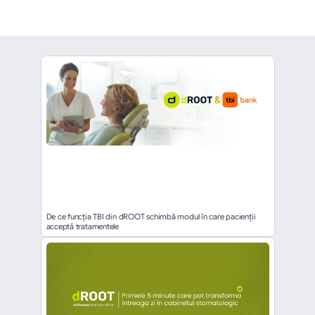
De ce funcția TBI din dROOT schimbă modul în care pacienții 
acceptă tratamentele