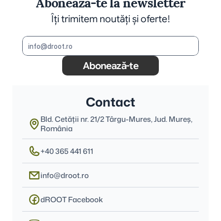
Abonează-te la newsletter
Îți trimitem noutăți și oferte!
Abonează-te
Contact
Bld. Cetății nr. 21/2 Târgu-Mures, Jud. Mureş, 
România
+40 365 441 611
info@droot.ro
dROOT Facebook