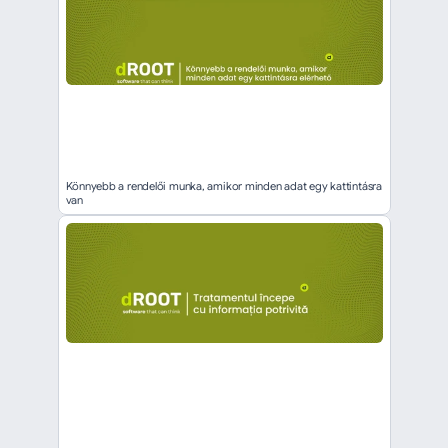
Könnyebb a rendelői munka, amikor minden adat egy kattintásra 
van