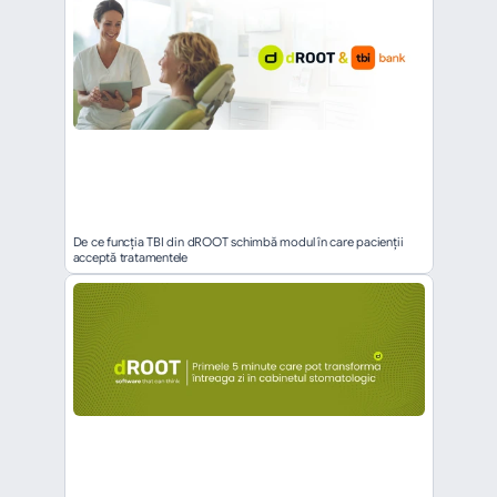
De ce funcția TBI din dROOT schimbă modul în care pacienții 
acceptă tratamentele