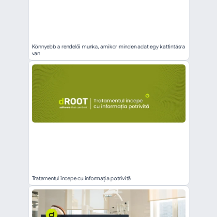
Könnyebb a rendelői munka, amikor minden adat egy kattintásra 
van
Tratamentul începe cu informația potrivită