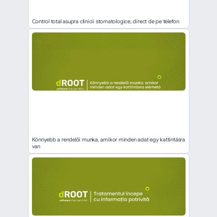
Control total asupra clinicii stomatologice, direct de pe telefon
Könnyebb a rendelői munka, amikor minden adat egy kattintásra 
van