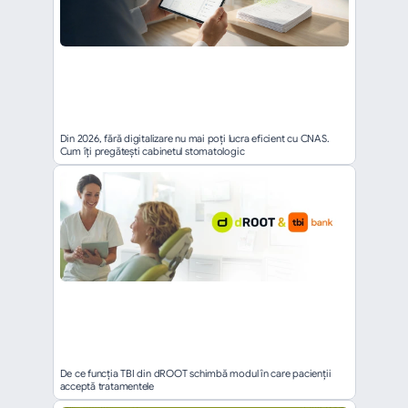
Din 2026, fără digitalizare nu mai poți lucra eficient cu CNAS. 
Cum îți pregătești cabinetul stomatologic
De ce funcția TBI din dROOT schimbă modul în care pacienții 
acceptă tratamentele