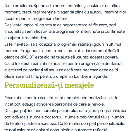
Nicio problemă. Spune adio neprezentărilor și anulărilor de ultim 
moment, precum și menține-ți agenda plină cu ajutorul reamintirilor 
noastre pentru programări dentare. 	
Deși este imposibil ca rata ta de neprezentare să fie zero, poți 
îmbunătăți semnificativ rata programărilor menținute și confirmate 
cu ajutorul reamintirilor. 	
Este inevitabil să ai ocazional programări ratate și goluri în ultimul 
moment în agenda ta, care trebuie umplute, dar sistemul ReCall 
oferit de dROOT este aici să te ajute să ușurezi această povară. 
Când folosești reamintirile noastre pentru programările dentare, îi 
avertizezi pe pacienți să anuleze dacă este necesar, ceea ce îți 
oferă mai mult timp pentru a umple un loc liber în agenda.
Personalizează-ți mesajele
Reamintirile pentru pacienți sunt complet personalizabile, astfel 
încât poți adăuga atingerea personală de care ai nevoie. 
Desigur, poți include numele pacientului, data și ora programării, dar 
poți adăuga și numele doctorului, numele cabinetului tău și numărul 
de telefon și adresa acestuia. Cu formulări complet personalizabile, 
te poți asigura că chiar și comunicările automate reflectă 