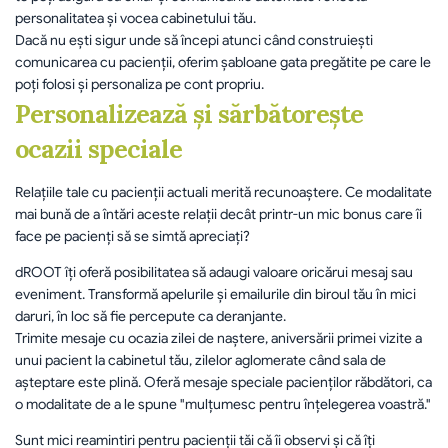
personalitatea și vocea cabinetului tău. 
Dacă nu ești sigur unde să începi atunci când construiești 
comunicarea cu pacienții, oferim șabloane gata pregătite pe care le 
poți folosi și personaliza pe cont propriu.
Personalizează și sărbătorește 
ocazii speciale
Relațiile tale cu pacienții actuali merită recunoaștere. Ce modalitate 
mai bună de a întări aceste relații decât printr-un mic bonus care îi 
face pe pacienți să se simtă apreciați?
dROOT îți oferă posibilitatea să adaugi valoare oricărui mesaj sau 
eveniment. Transformă apelurile și emailurile din biroul tău în mici 
daruri, în loc să fie percepute ca deranjante. 
Trimite mesaje cu ocazia zilei de naștere, aniversării primei vizite a 
unui pacient la cabinetul tău, zilelor aglomerate când sala de 
așteptare este plină. Oferă mesaje speciale pacienților răbdători, ca 
o modalitate de a le spune "mulțumesc pentru înțelegerea voastră."
Sunt mici reamintiri pentru pacienții tăi că îi observi și că îți 