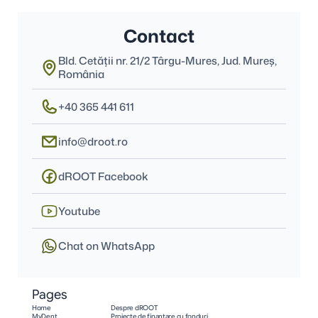
Contact
Bld. Cetății nr. 21/2 Târgu-Mures, Jud. Mureş, 
România
+40 365 441 611
info@droot.ro
dROOT Facebook
Youtube
Chat on WhatsApp
Pages
Home
Despre dROOT
MyDent
Proiecte de finanțare cu fonduri