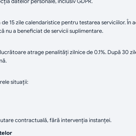
ecția datelor personale, inclusiv GDPR.
de 15 zile calendaristice pentru testarea serviciilor. În ac
că nu a beneficiat de servicii suplimentare.
e lucrătoare atrage penalități zilnice de 0.1%. După 30 zil
mă.
le situații:
tare contractuală, fără intervenția instanței.
telor