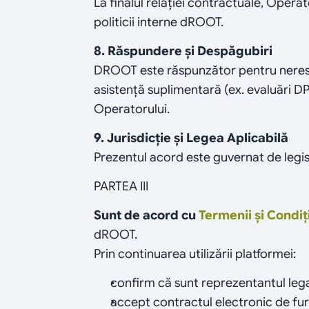
La finalul relației contractuale, Opera
politicii interne dROOT.
8. Răspundere și Despăgubiri
DROOT este răspunzător pentru nerespe
asistență suplimentară (ex. evaluări D
Operatorului.
9. Jurisdicție și Legea Aplicabilă
Prezentul acord este guvernat de legis
PARTEA III
Sunt de acord cu 
Termenii și Condiți
dROOT.
Prin continuarea utilizării platformei:
confirm că sunt reprezentantul legal 
accept contractul electronic de furn