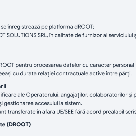
re se înregistrează pe platforma dROOT;
 SOLUTIONS SRL, în calitate de furnizor al serviciului ș
DROOT pentru procesarea datelor cu caracter personal ne
ași cu durata relației contractuale active între părți.
rii
ficare ale Operatorului, angajaților, colaboratorilor și pa
 și gestionarea accesului la sistem.
nt transferate în afara UE/SEE fără acord prealabil scris
cite (DROOT)