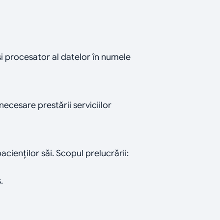
i procesator al datelor în numele 
cesare prestării serviciilor 
cienților săi. Scopul prelucrării: 
.