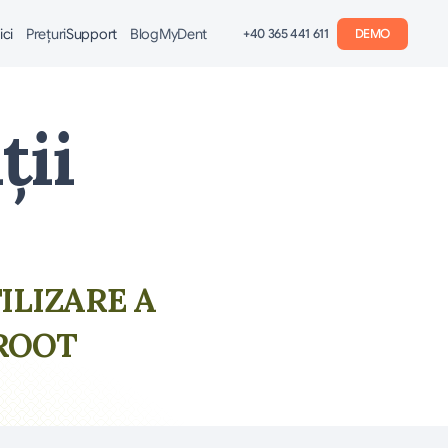
ici
Preţuri
Support
Blog
MyDent
+40 365 441 611
DEMO
ii 
LIZARE A 
ROOT