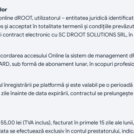
lor
nline dROOT, utilizatorul – entitatea juridică identificată
les și acceptat în totalitate termenii și condițiile prevă
ui contract electronic cu SC DROOT SOLUTIONS SRL, în c
 acordarea accesului Online la sistem de management dRO
RD, sub formă de abonament lunar, în scopuri profesio
înregistrării pe platformă și este valabil pe o perioadă c
de zile înainte de data expirării, contractul se prelungeș
00 lei (TVA inclus), facturat în primele 15 zile ale lunii
lata se efectuează exclusiv în contul prestatorului, indic