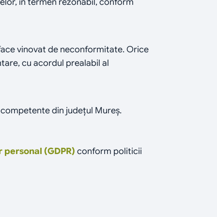
elor, în termen rezonabil, conform 
ace vinovat de neconformitate. Orice 
re, cu acordul prealabil al 
le competente din județul Mureș.
r personal (GDPR)
 conform politicii 