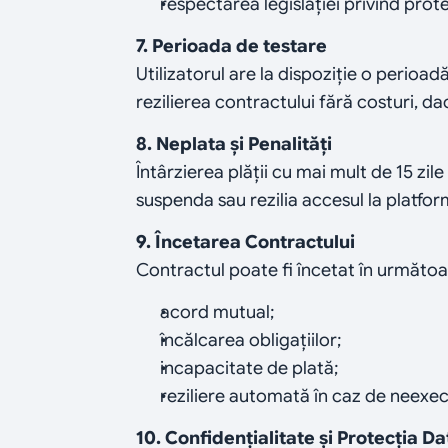
respectarea legislației privind prot
7. Perioada de testare
Utilizatorul are la dispoziție o perioadă 
rezilierea contractului fără costuri, da
8. Neplata și Penalități
Întârzierea plății cu mai mult de 15 zil
suspenda sau rezilia accesul la platfor
9. Încetarea Contractului
Contractul poate fi încetat în următoare
acord mutual;
încălcarea obligațiilor;
incapacitate de plată;
reziliere automată în caz de neexecu
10. Confidențialitate și Protecția Da