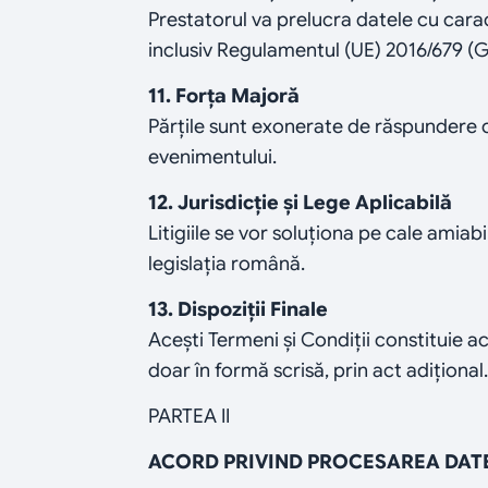
Prestatorul va prelucra datele cu caracte
inclusiv Regulamentul (UE) 2016/679 (
11. Forța Majoră
Părțile sunt exonerate de răspundere c
evenimentului.
12. Jurisdicție și Lege Aplicabilă
Litigiile se vor soluționa pe cale amia
legislația română.
13. Dispoziții Finale
Acești Termeni și Condiții constituie ac
doar în formă scrisă, prin act adițional.
PARTEA II
ACORD PRIVIND PROCESAREA DAT