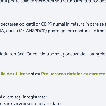
torul poate solicita ștergerea sau returnarea tuturor dat
ctarea obligațiilor GDPR numai în măsura în care se f
PIA, consultări ANSPDCP) poate genera costuri suplimenta
lația română. Orice litigiu se soluționează de instanțe
ile de utilizare
 și cu 
Prelucrarea datelor cu caracte
al entității înregistrate;
izare servicii și procesare date;