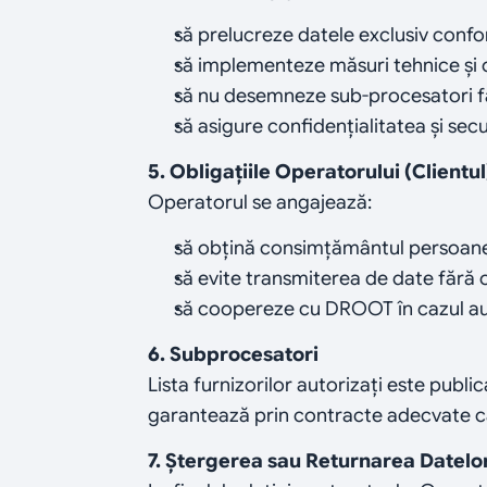
să prelucreze datele exclusiv confo
să implementeze măsuri tehnice și 
să nu desemneze sub-procesatori făr
să asigure confidențialitatea și sec
5. Obligațiile Operatorului (Clientul
Operatorul se angajează:
să obțină consimțământul persoanel
să evite transmiterea de date fără 
să coopereze cu DROOT în cazul audi
6. Subprocesatori
Lista furnizorilor autorizați este publ
garantează prin contracte adecvate că
7. Ștergerea sau Returnarea Datelo