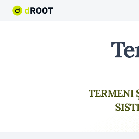
Te
TERMENI Ș
SIS