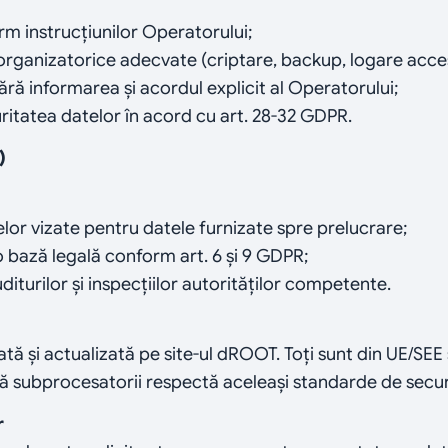
rm instrucțiunilor Operatorului;
organizatorice adecvate (criptare, backup, logare acce
ă informarea și acordul explicit al Operatorului;
uritatea datelor în acord cu art. 28-32 GDPR.
)
or vizate pentru datele furnizate spre prelucrare;
o bază legală conform art. 6 și 9 GDPR;
turilor și inspecțiilor autorităților competente.
icată și actualizată pe site-ul dROOT. Toți sunt din UE/
 subprocesatorii respectă aceleași standarde de secur
r