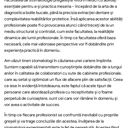
Facultatea de stomatologie pregătește viitorii medici cu abilități 
esențiale pentru a-și practica meseria – începând de la arta de a 
diagnostica bolile bucale, până la precizia extracției dentare și 
complexitatea reabilitărilor protetice. Însă aplicarea acestor abilități 
profesionale poate fi o provocarea atunci când treceți de la un 
mediu structurat și controlat, cum este facultatea, la realitățile 
dinamice ale lumii profesionale. În timp ce facultatea oferă baza 
necesară, cele mai valoroase perspective vor fi dobândite prin 
experiența practică în domeniu.
Am văzut tineri stomatologi în căutarea unei cariere împlinite. 
Suntem capabili să transmitem cunoștințele dobândite de-a lungul 
anilor în calitatea de colaboratori cu sute de cabinete profesionale, 
care au setat și optimizat un flux de afacere plin de satisfacții. Ceea 
ce iese în evidență întotdeauna, este faptul că acele tipuri de 
persoane care abordează profesia cu receptivitate și o foame 
perpetuă de cunoaștere, sunt cei care vor rămâne în domeniu și 
vor avea o activitate de succes.
În timp ce fiecare profesionist se confruntă inevitabil cu propriile 
greșeli și va trage concluziile din acestea, învățarea de la 
stomatologi experimentați este la fel de neprețuită. Acestea fiind 