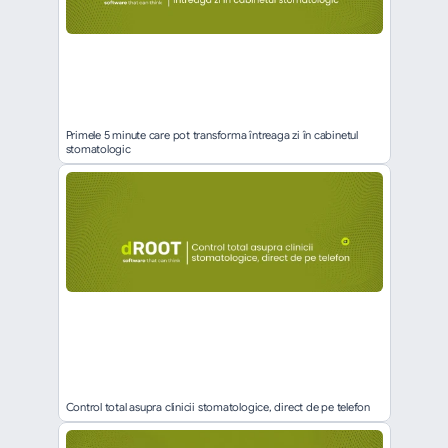
Primele 5 minute care pot transforma întreaga zi în cabinetul 
stomatologic
Control total asupra clinicii stomatologice, direct de pe telefon