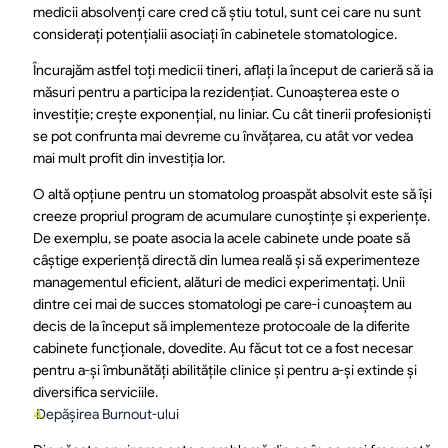
medicii absolvenți care cred că știu totul, sunt cei care nu sunt 
considerați potențialii asociați în cabinetele stomatologice.
Încurajăm astfel toți medicii tineri, aflați la început de carieră să ia 
măsuri pentru a participa la rezidențiat. Cunoașterea este o 
investiție; crește exponențial, nu liniar. Cu cât tinerii profesioniști 
se pot confrunta mai devreme cu învățarea, cu atât vor vedea 
mai mult profit din investiția lor.
O altă opțiune pentru un stomatolog proaspăt absolvit este să își 
creeze propriul program de acumulare cunoștințe și experiențe. 
De exemplu, se poate asocia la acele cabinete unde poate să 
câștige experiență directă din lumea reală și să experimenteze 
managementul eficient, alături de medici experimentați. Unii 
dintre cei mai de succes stomatologi pe care-i cunoaștem au 
decis de la început să implementeze protocoale de la diferite 
cabinete funcționale, dovedite. Au făcut tot ce a fost necesar 
pentru a-și îmbunătăți abilitățile clinice și pentru a-și extinde și 
diversifica serviciile.
 Depășirea Burnout-ului