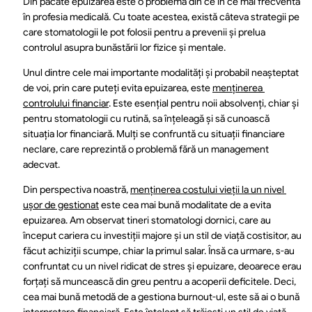
Din păcate epuizarea este o problemă din ce în ce mai frecventă 
în profesia medicală. Cu toate acestea, există câteva strategii pe 
care stomatologii le pot folosii pentru a prevenii și prelua 
controlul asupra bunăstării lor fizice și mentale.
Unul dintre cele mai importante modalități și probabil neașteptat 
de voi, prin care puteți evita epuizarea, este 
menținerea 
controlului financiar
. Este esențial pentru noii absolvenți, chiar și 
pentru stomatologii cu rutină, sa înțeleagă și să cunoască 
situația lor financiară. Mulți se confruntă cu situații financiare 
neclare, care reprezintă o problemă fără un management 
adecvat.
Din perspectiva noastră, 
menținerea costului vieții la un nivel 
ușor de gestionat
 este cea mai bună modalitate de a evita 
epuizarea. Am observat tineri stomatologi dornici, care au 
început cariera cu investiții majore și un stil de viață costisitor, au 
făcut achiziții scumpe, chiar la primul salar. Însă ca urmare, s-au 
confruntat cu un nivel ridicat de stres și epuizare, deoarece erau 
forțați să muncească din greu pentru a acoperii deficitele. Deci, 
cea mai bună metodă de a gestiona burnout-ul, este să ai o bună 