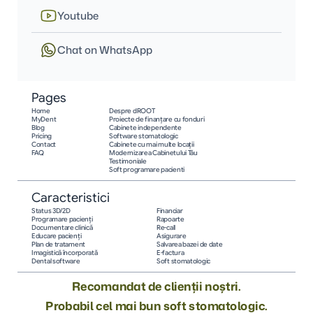
Youtube
Chat on WhatsApp
Pages
Home
Despre dROOT
MyDent
Proiecte de finanțare cu fonduri
Blog
Cabinete independente
Pricing
Software stomatologic
Contact
Cabinete cu mai multe locații
FAQ
Modernizarea Cabinetului Tău
Testimoniale
Soft programare pacienti
Caracteristici
Status 3D/2D
Financiar
Programare pacienţi
Rapoarte
Documentare clinică
Re-call
Educare pacienţi
Asigurare
Plan de tratament
Salvarea bazei de date
Imagistică încorporată
E-factura
Dental software
Soft stomatologic
Recomandat de clienții noștri.
Probabil cel mai bun soft stomatologic.