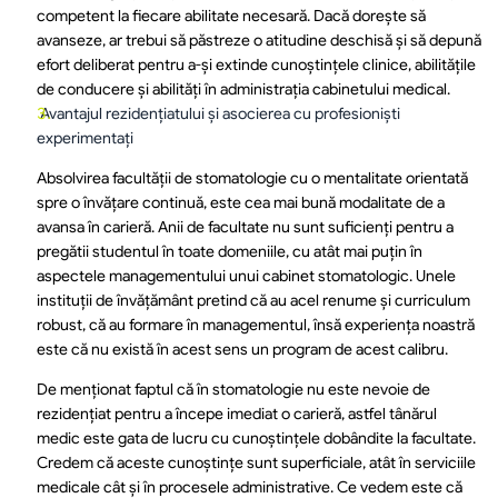
competent la fiecare abilitate necesară. Dacă dorește să 
avanseze, ar trebui să păstreze o atitudine deschisă și să depună 
efort deliberat pentru a-și extinde cunoștințele clinice, abilitățile 
de conducere și abilități în administrația cabinetului medical.
 Avantajul rezidențiatului și asocierea cu profesioniști 
experimentați
Absolvirea facultății de stomatologie cu o mentalitate orientată 
spre o învățare continuă, este cea mai bună modalitate de a 
avansa în carieră. Anii de facultate nu sunt suficienți pentru a 
pregătii studentul în toate domeniile, cu atât mai puțin în 
aspectele managementului unui cabinet stomatologic. Unele 
instituții de învățământ pretind că au acel renume și curriculum 
robust, că au formare în managementul, însă experiența noastră 
este că nu există în acest sens un program de acest calibru.
De menționat faptul că în stomatologie nu este nevoie de 
rezidențiat pentru a începe imediat o carieră, astfel tânărul 
medic este gata de lucru cu cunoștințele dobândite la facultate. 
Credem că aceste cunoștințe sunt superficiale, atât în serviciile 
medicale cât și în procesele administrative. Ce vedem este că 