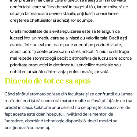
interpretare financiară. Este înțelept să trăiești un stil de viață 
confortabil, care se încadrează în bugetul tău, iar pe măsură ce 
situația ta financiară devine stabilă, poți lua în considerare 
creșterea cheltuielilor și achizițiilor scumpe.
O altă modalitate de a evita epuizarea este să te asiguri că 
lucrezi într-un mediu care se aliniază cu valorile tale. Dacă ești 
asociat într-un cabinet care pune accent pe productivitate, 
acest lucru îți poate provoca un stres ridicat. Nimic nu distruge 
mai repede stomatologii decât o atmosfera de lucru care acorda 
prioritate producției în detrimentul serviciilor medicale sau 
echilibrului sănătos între viața profesională și privată.
Dincolo de tot ce sa spus
Când tânărul stomatolog iese din facultate și se confruntă cu lumea 
reală, deseori își dă seama că mai are multe de învățat față de ce i sa 
predat în clasă. Călătoria unui dentist nu se oprește la absolvire, de 
fapt acesta este doar începutul. Învățând de la mentori de 
încredere, abordând tehnologie disponibilă, tinerii medici se 
poziționează cu avantaj.