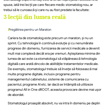
spuse, iată trei lecții pe care fiecare medic stomatolog nou, ar 
trebui să le cunoască și care nu au fost predate la facultate:
3 lecții din lumea reală
 Pregătirea pentru un Maraton
Cariera ta de stomatolog este precum un maraton, și nu un 
sprint. Cu tehnologia în continuă evoluție și cu nenumărate 
progrese din domeniu, furnizarea de servicii medicale a devenit 
mult mai complexă decât era pe vremuri. Așteptarea minima din 
lumea de azi este ca stomatologul să stăpânească tehnologia 
digitală care arată dincolo de abilitățile tratamentelor medicale. 
De exemplu, stomatologul trebuie să învețe să folosească mai 
multe programe digitale, inclusiv programe pentru 
managementul cabinetului, sisteme de comunicarea cu 
pacientul, programe AI etc. Iar dacă se întâmplă să utilizeze 
programul All in One dROOT, aceasta provocare devine mai ușor 
de abordat.
Stomatologul proaspăt absolvit, nu va intra în domeniu pe deplin 