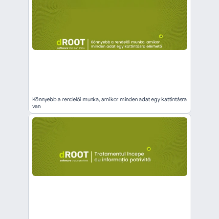
Könnyebb a rendelői munka, amikor minden adat egy kattintásra 
van