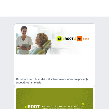
înapoi
De ce funcția TBI din dROOT schimbă modul în care pacienții 
acceptă tratamentele